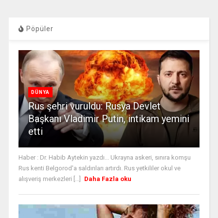
Pöpüler
DÜNYA
Rus şehri vuruldu: Rusya Devlet
Başkanı Vladimir Putin, intikam yemini
etti
Haber : Dr. Habib Aytekin yazdı... Ukrayna askeri, sınıra komşu
Rus kenti Belgorod'a saldırıları artırdı. Rus yetkililer okul ve
alışveriş merkezleri [...]
Daha Fazla oku