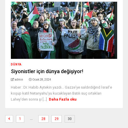
DÜNYA
Siyonistler için dünya değişiyor!
admin
Ocak 28, 2024
Haber : Dr. Habib Aytekin yazdı... Gazze'ye saldırdığınd İsrail'e
koşup katil Netanyahu'yu kucaklayan Batılı suç ortakları
Lahey'den sonra şi [...]
Daha Fazla oku
…
1
28
29
30