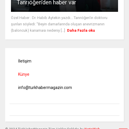
Tanrıöğen’den haber var
Özel Haber : Dr. Habib Aytekin yazdı... Tanrıöğen'in doktoru
şunları söyledi: "Beyin damarlarında oluşan anevrizmanın
(baloncuk) kanaması nedeniy [...]
Daha Fazla oku
İletişim
Künye
info@turkhabermagazin.com