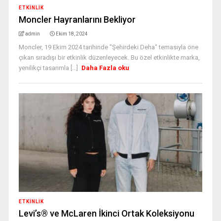
ETKINLIK
Moncler Hayranlarını Bekliyor
admin
Ekim 18, 2024
Moncler, 19 Ekim 2024 tarihinde "Şehirdeki Deha" temasıyla öne
çıkan sıradışı bir etkinlik düzenleyecek. Bu özel etkinlikte marka,
yenilikçi tasarımla [...]
Daha Fazla oku
ETKINLIK
Levi’s® ve McLaren İkinci Ortak Koleksiyonu