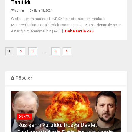
Tanıtıldı
admin
Ekim 18, 2024
Global denım markası Levi's® ile motorsporları markası
McLaren'ın ikinci ortak koleksiyonu tanıtıldı. Klasik denim ile spor
estetiğin mükemmel bir şek [...]
Daha Fazla oku
…
1
2
3
5
Pöpüler
DÜNYA
Rus şehri vuruldu: Rusya Devlet