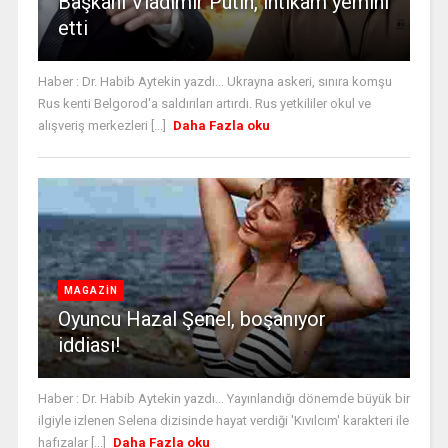
Başkanı Vladimir Putin, intikam yemini
etti
Haber : Dr. Habib Aytekin yazdı... Ukrayna askeri, sınıra komşu
Rus kenti Belgorod'a saldırıları artırdı. Rus yetkililer okul ve
alışveriş merkezleri [...]
Daha Fazla oku
MAGAZİN
Oyuncu Hazal Şenel, boşanıyor
iddiası!
Haber : Dr. Habib Aytekin yazdı... Yayınlandığı dönemde büyük bir
ilgiyle izlenen Selena dizisinde hayat verdiği 'Kıvılcım' karakteri ile
hafızalar [...]
Daha Fazla oku