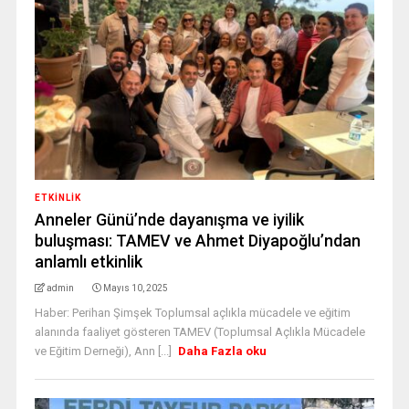
ETKINLIK
Anneler Günü’nde dayanışma ve iyilik
buluşması: TAMEV ve Ahmet Diyapoğlu’ndan
anlamlı etkinlik
admin
Mayıs 10, 2025
Haber: Perihan Şimşek Toplumsal açlıkla mücadele ve eğitim
alanında faaliyet gösteren TAMEV (Toplumsal Açlıkla Mücadele
ve Eğitim Derneği), Ann [...]
Daha Fazla oku