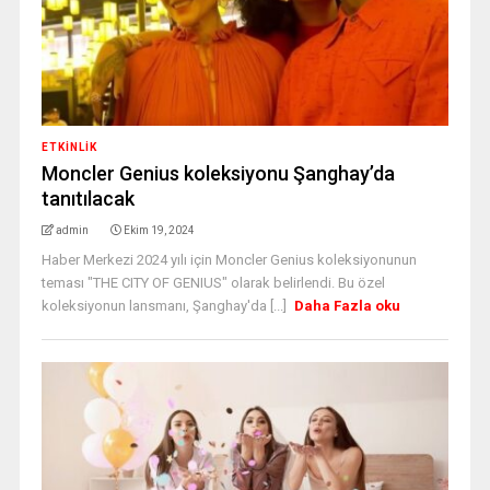
ETKINLIK
Moncler Genius koleksiyonu Şanghay’da
tanıtılacak
admin
Ekim 19, 2024
Haber Merkezi 2024 yılı için Moncler Genius koleksiyonunun
teması "THE CITY OF GENIUS" olarak belirlendi. Bu özel
koleksiyonun lansmanı, Şanghay'da [...]
Daha Fazla oku