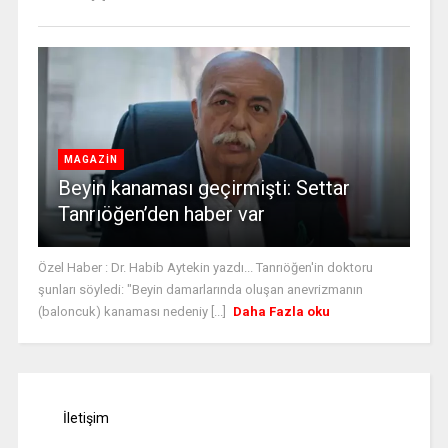
MAGAZİN
Beyin kanaması geçirmişti: Settar
Tanrıöğen’den haber var
Özel Haber : Dr. Habib Aytekin yazdı... Tanrıöğen'in doktoru
şunları söyledi: "Beyin damarlarında oluşan anevrizmanın
(baloncuk) kanaması nedeniy [...]
Daha Fazla oku
İletişim