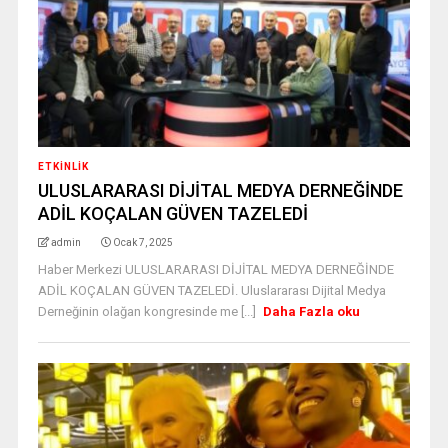
ETKINLIK
ULUSLARARASI DİJİTAL MEDYA DERNEĞİNDE
ADİL KOÇALAN GÜVEN TAZELEDİ
admin
Ocak 7, 2025
Haber Merkezi ULUSLARARASI DİJİTAL MEDYA DERNEĞİNDE
ADİL KOÇALAN GÜVEN TAZELEDİ. Uluslararası Dijital Medya
Derneğinin olağan kongresinde me [...]
Daha Fazla oku