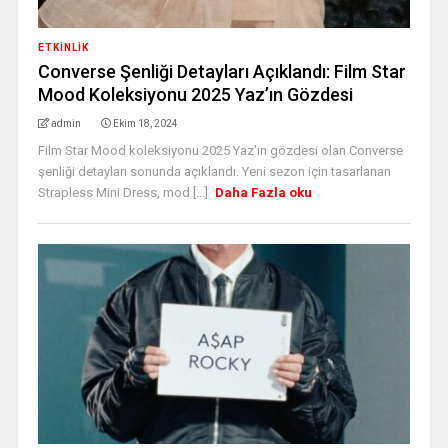
ETKINLIK
Converse Şenliği Detayları Açıklandı: Film Star
Mood Koleksiyonu 2025 Yaz’ın Gözdesi
admin
Ekim 18, 2024
Film Star Mood koleksiyonu 2025 Yaz'ın gözdesi olan Converse
şenliği detayları sonunda açıklandı. Yeni sezon için tasarlanan
Strapless Mini Dress, mod [...]
Daha Fazla oku