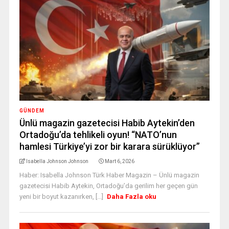
GÜNDEM
Ünlü magazin gazetecisi Habib Aytekin’den
Ortadoğu’da tehlikeli oyun! “NATO’nun
hamlesi Türkiye’yi zor bir karara sürüklüyor”
Isabella Johnson Johnson
Mart 6, 2026
Haber: Isabella Johnson Türk Haber Magazin – Ünlü magazin
gazetecisi Habib Aytekin, Ortadoğu’da gerilim her geçen gün
yeni bir boyut kazanırken, [...]
Daha Fazla oku