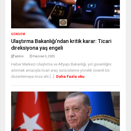
GÜNDEM
Ulaştırma Bakanlığı’ndan kritik karar: Ticari
direksiyona yaş engeli
admin
Haziran 5, 2025
Haber Merkezi Ulaştırma ve Altyapı Bakanlığı, yol güvenliğini
artırmak amacıyla ticari araç sürücülerine yönelik önemli bir
düzenlemeye imza attı [...]
Daha Fazla oku