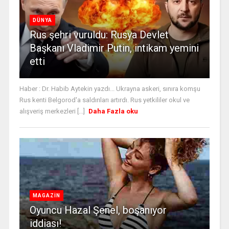
DÜNYA
Rus şehri vuruldu: Rusya Devlet
Başkanı Vladimir Putin, intikam yemini
etti
Haber : Dr. Habib Aytekin yazdı... Ukrayna askeri, sınıra komşu
Rus kenti Belgorod'a saldırıları artırdı. Rus yetkililer okul ve
alışveriş merkezleri [...]
Daha Fazla oku
MAGAZİN
Oyuncu Hazal Şenel, boşanıyor
iddiası!