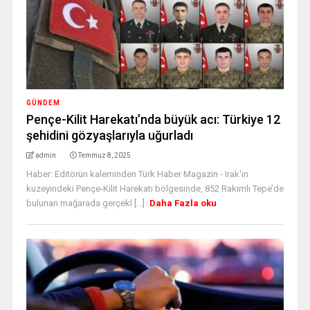
GÜNDEM
Pençe-Kilit Harekatı’nda büyük acı: Türkiye 12
şehidini gözyaşlarıyla uğurladı
admin
Temmuz 8, 2025
Haber: Editörün kaleminden Türk Haber Magazin - Irak'ın
kuzeyindeki Pençe-Kilit Harekatı bölgesinde, 852 Rakımlı Tepe’de
bulunan mağarada gerçekl [...]
Daha Fazla oku