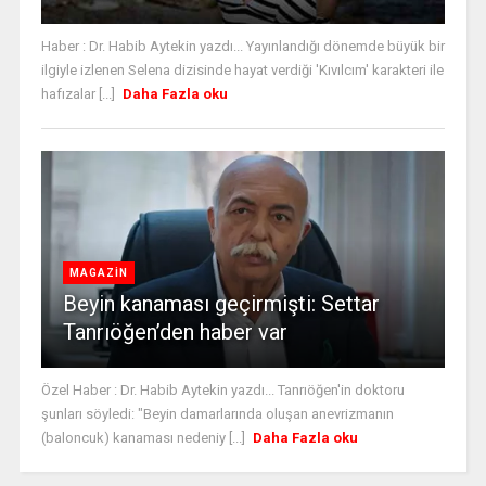
Haber : Dr. Habib Aytekin yazdı... Yayınlandığı dönemde büyük bir
ilgiyle izlenen Selena dizisinde hayat verdiği 'Kıvılcım' karakteri ile
hafızalar [...]
Daha Fazla oku
MAGAZİN
Beyin kanaması geçirmişti: Settar
Tanrıöğen’den haber var
Özel Haber : Dr. Habib Aytekin yazdı... Tanrıöğen'in doktoru
şunları söyledi: "Beyin damarlarında oluşan anevrizmanın
(baloncuk) kanaması nedeniy [...]
Daha Fazla oku