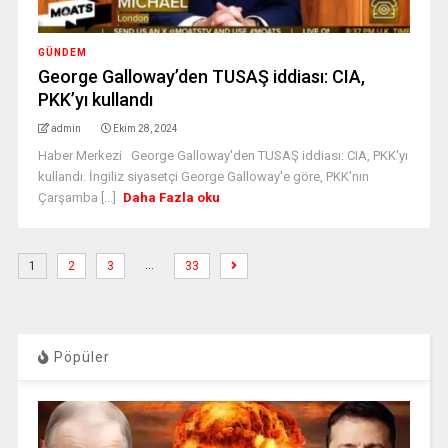
GÜNDEM
George Galloway’den TUSAŞ iddiası: CIA,
PKK’yı kullandı
admin
Ekim 28, 2024
Haber Merkezi George Galloway'den TUSAŞ iddiası: CIA, PKK'yı
kullandı. İngiliz siyasetçi George Galloway'e göre, PKK'nın
Çarşamba [...]
Daha Fazla oku
…
1
2
3
33
Pöpüler