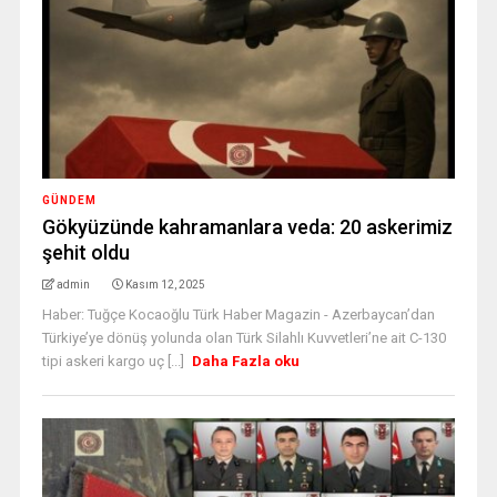
GÜNDEM
Gökyüzünde kahramanlara veda: 20 askerimiz
şehit oldu
admin
Kasım 12, 2025
Haber: Tuğçe Kocaoğlu Türk Haber Magazin - Azerbaycan’dan
Türkiye’ye dönüş yolunda olan Türk Silahlı Kuvvetleri’ne ait C-130
tipi askeri kargo uç [...]
Daha Fazla oku