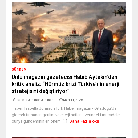
GÜNDEM
Ünlü magazin gazetecisi Habib Aytekin’den
kritik analiz: “Hürmüz krizi Türkiye’nin enerji
stratejisini değiştiriyor”
Isabella Johnson Johnson
Mart 11, 2026
Haber: Isabella Johnson Türk Haber magazin - Ortadoğu’da
giderek tırmanan gerilim ve enerji hatları üzerindeki mücadele
dünya gündeminin en öneml [...]
Daha Fazla oku