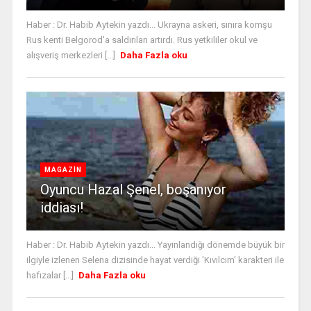
Haber : Dr. Habib Aytekin yazdı... Ukrayna askeri, sınıra komşu
Rus kenti Belgorod'a saldırıları artırdı. Rus yetkililer okul ve
alışveriş merkezleri [...]
Daha Fazla oku
MAGAZİN
Oyuncu Hazal Şenel, boşanıyor
iddiası!
Haber : Dr. Habib Aytekin yazdı... Yayınlandığı dönemde büyük bir
ilgiyle izlenen Selena dizisinde hayat verdiği 'Kıvılcım' karakteri ile
hafızalar [...]
Daha Fazla oku