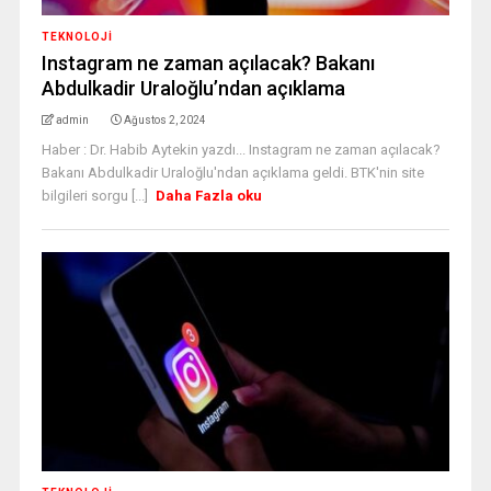
TEKNOLOJİ
Instagram ne zaman açılacak? Bakanı
Abdulkadir Uraloğlu’ndan açıklama
admin
Ağustos 2, 2024
Haber : Dr. Habib Aytekin yazdı... Instagram ne zaman açılacak?
Bakanı Abdulkadir Uraloğlu'ndan açıklama geldi. BTK'nin site
bilgileri sorgu [...]
Daha Fazla oku