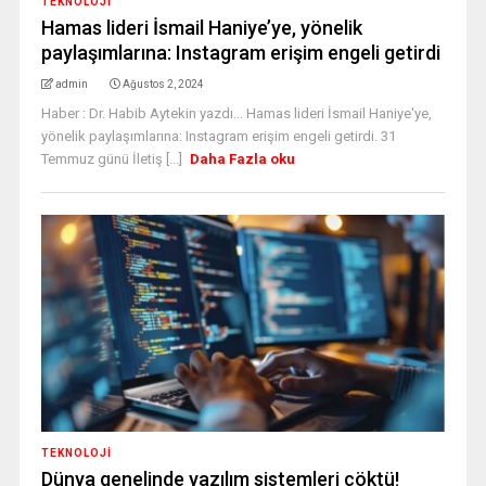
TEKNOLOJİ
Hamas lideri İsmail Haniye’ye, yönelik
paylaşımlarına: Instagram erişim engeli getirdi
admin
Ağustos 2, 2024
Haber : Dr. Habib Aytekin yazdı... Hamas lideri İsmail Haniye'ye,
yönelik paylaşımlarına: Instagram erişim engeli getirdi. 31
Temmuz günü İletiş [...]
Daha Fazla oku
TEKNOLOJİ
Dünya genelinde yazılım sistemleri çöktü!