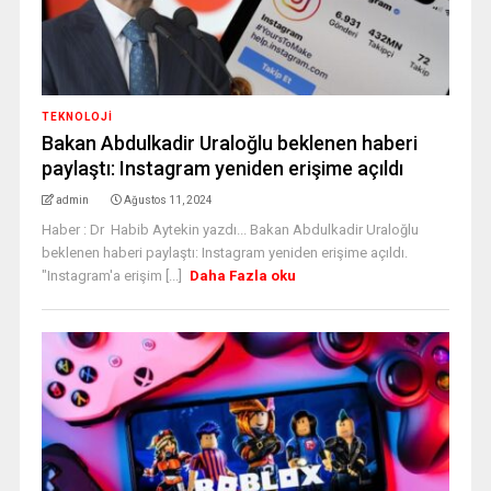
TEKNOLOJİ
Bakan Abdulkadir Uraloğlu beklenen haberi
paylaştı: Instagram yeniden erişime açıldı
admin
Ağustos 11, 2024
Haber : Dr Habib Aytekin yazdı... Bakan Abdulkadir Uraloğlu
beklenen haberi paylaştı: Instagram yeniden erişime açıldı.
"Instagram'a erişim [...]
Daha Fazla oku