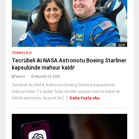
TEKNOLOJİ
Tecrübeli iki NASA Astronotu Boeing Starliner
kapsulünde mahsur kaldı!
admin
Ağustos 25, 2024
Tecrübeli iki NASA Astronotu Boeing Starliner kapsulünde
mahzur kaldı .!! 3 aydan fazla süredir uzayda mahzur kalan iki
NASA astronotu, SpaceX ile [...]
Daha Fazla oku