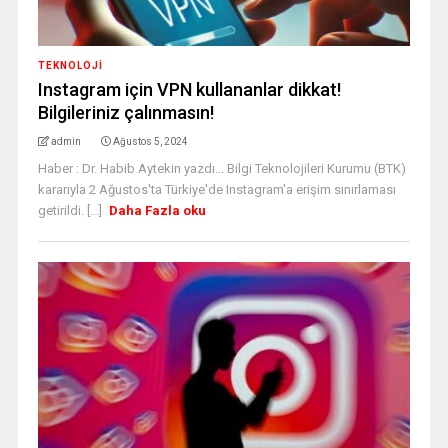
TEKNOLOJİ
Instagram için VPN kullananlar dikkat!
Bilgileriniz çalınmasın!
admin
Ağustos 5, 2024
Haber : Dr. Habib Aytekin yazdı... Bilgi Teknolojileri Kurumu (BTK)
kararıyla 2 Ağustos'ta Türkiye'de Instagram'a erişim sınırlaması
getirildi. [...]
Daha Fazla oku