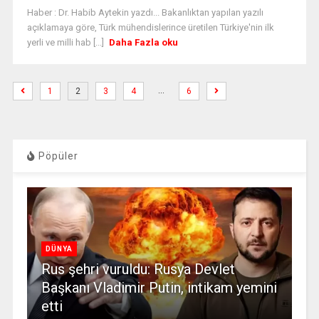
Haber : Dr. Habib Aytekin yazdı... Bakanlıktan yapılan yazılı
açıklamaya göre, Türk mühendislerince üretilen Türkiye'nin ilk
yerli ve milli hab [...]
Daha Fazla oku
…
1
2
3
4
6
Pöpüler
DÜNYA
Rus şehri vuruldu: Rusya Devlet
Başkanı Vladimir Putin, intikam yemini
etti