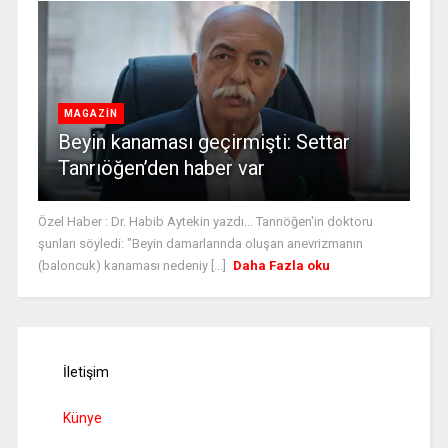
MAGAZİN
Beyin kanaması geçirmişti: Settar
Tanrıöğen’den haber var
Özel Haber : Dr. Habib Aytekin yazdı... Tanrıöğen'in doktoru
şunları söyledi: "Beyin damarlarında oluşan anevrizmanın
(baloncuk) kanaması nedeniy [...]
Daha Fazla oku
İletişim
Künye