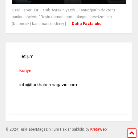
Özel Haber : Dr. Habib Aytekin yazdı... Tanrıöğen'in doktoru
şunları söyledi: "Beyin damarlarında oluşan anevrizmanın
(baloncuk) kanaması nedeniy [...]
Daha Fazla oku
İletişim
Künye
info@turkhabermagazin.com
© 2024 TürkHaberMagazin Tüm Haklar Saklıdır. by
KretaWeb