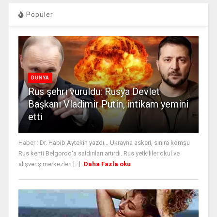
Pöpüler
DÜNYA
Rus şehri vuruldu: Rusya Devlet
Başkanı Vladimir Putin, intikam yemini
etti
Haber : Dr. Habib Aytekin yazdı... Ukrayna askeri, sınıra komşu
Rus kenti Belgorod'a saldırıları artırdı. Rus yetkililer okul ve
alışveriş merkezleri [...]
Daha Fazla oku