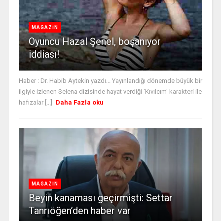
MAGAZİN
Oyuncu Hazal Şenel, boşanıyor
iddiası!
Haber : Dr. Habib Aytekin yazdı... Yayınlandığı dönemde büyük bir
ilgiyle izlenen Selena dizisinde hayat verdiği 'Kıvılcım' karakteri ile
hafızalar [...]
Daha Fazla oku
MAGAZİN
Beyin kanaması geçirmişti: Settar
Tanrıöğen’den haber var