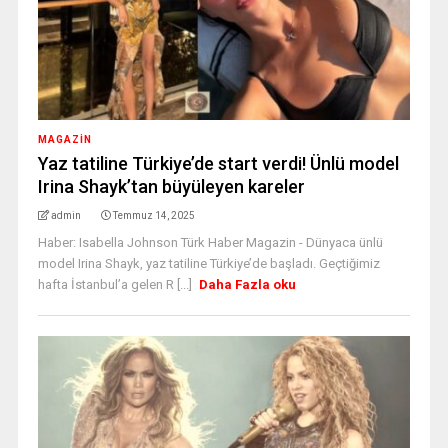
MAGAZİN
Yaz tatiline Türkiye’de start verdi! Ünlü model
Irina Shayk’tan büyüleyen kareler
admin
Temmuz 14, 2025
Haber: Isabella Johnson Türk Haber Magazin - Dünyaca ünlü
model Irina Shayk, yaz tatiline Türkiye’de başladı. Geçtiğimiz
hafta İstanbul’a gelen R [...]
Daha Fazla oku