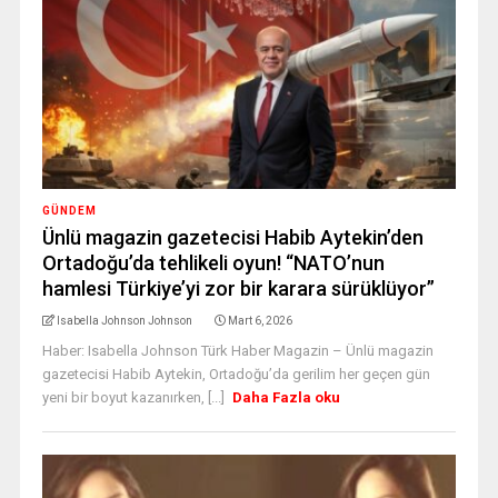
GÜNDEM
Ünlü magazin gazetecisi Habib Aytekin’den
Ortadoğu’da tehlikeli oyun! “NATO’nun
hamlesi Türkiye’yi zor bir karara sürüklüyor”
Isabella Johnson Johnson
Mart 6, 2026
Haber: Isabella Johnson Türk Haber Magazin – Ünlü magazin
gazetecisi Habib Aytekin, Ortadoğu’da gerilim her geçen gün
yeni bir boyut kazanırken, [...]
Daha Fazla oku