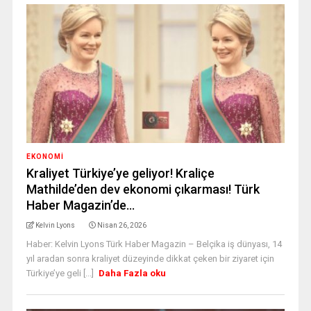
EKONOMİ
Kraliyet Türkiye’ye geliyor! Kraliçe
Mathilde’den dev ekonomi çıkarması! Türk
Haber Magazin’de…
Kelvin Lyons
Nisan 26, 2026
Haber: Kelvin Lyons Türk Haber Magazin – Belçika iş dünyası, 14
yıl aradan sonra kraliyet düzeyinde dikkat çeken bir ziyaret için
Türkiye’ye geli [...]
Daha Fazla oku