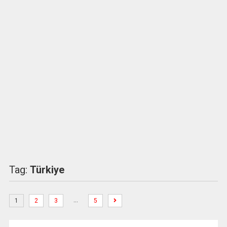
Tag:
Türkiye
…
1
2
3
5