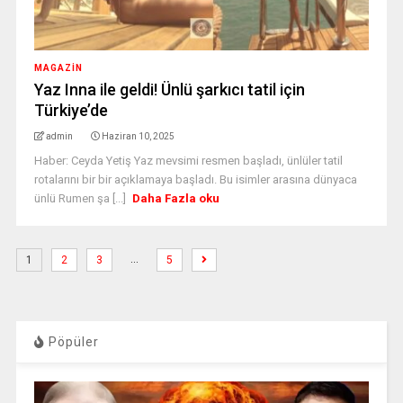
MAGAZİN
Yaz Inna ile geldi! Ünlü şarkıcı tatil için
Türkiye’de
admin
Haziran 10, 2025
Haber: Ceyda Yetiş Yaz mevsimi resmen başladı, ünlüler tatil
rotalarını bir bir açıklamaya başladı. Bu isimler arasına dünyaca
ünlü Rumen şa [...]
Daha Fazla oku
…
1
2
3
5
Pöpüler