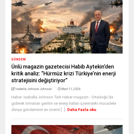
GÜNDEM
Ünlü magazin gazetecisi Habib Aytekin’den
kritik analiz: “Hürmüz krizi Türkiye’nin enerji
stratejisini değiştiriyor”
Isabella Johnson Johnson
Mart 11, 2026
Haber: Isabella Johnson Türk Haber magazin - Ortadoğu’da
giderek tırmanan gerilim ve enerji hatları üzerindeki mücadele
dünya gündeminin en öneml [...]
Daha Fazla oku