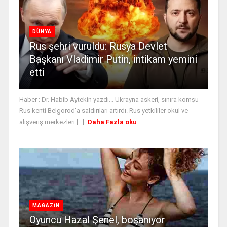
DÜNYA
Rus şehri vuruldu: Rusya Devlet
Başkanı Vladimir Putin, intikam yemini
etti
Haber : Dr. Habib Aytekin yazdı... Ukrayna askeri, sınıra komşu
Rus kenti Belgorod'a saldırıları artırdı. Rus yetkililer okul ve
alışveriş merkezleri [...]
Daha Fazla oku
MAGAZİN
Oyuncu Hazal Şenel, boşanıyor