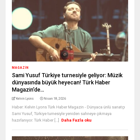
MAGAZİN
Sami Yusuf Türkiye turnesiyle geliyor: Müzik
dünyasında büyük heyecan! Türk Haber
Magazin’de…
Kelvin Lyons
Nisan 18, 2026
Haber: Kelvin Lyons Türk Haber Magazin - Dünyaca ünlü sanatçı
Sami Yusuf, Türkiye turnesiyle yeniden sahneye çıkmaya
hazırlanıyor. Türk Haber [...]
Daha Fazla oku