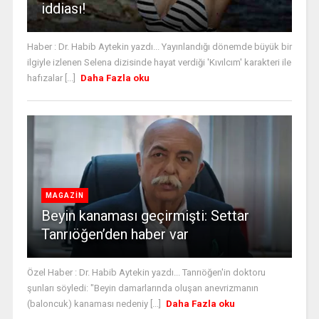
iddiası!
Haber : Dr. Habib Aytekin yazdı... Yayınlandığı dönemde büyük bir
ilgiyle izlenen Selena dizisinde hayat verdiği 'Kıvılcım' karakteri ile
hafızalar [...]
Daha Fazla oku
MAGAZİN
Beyin kanaması geçirmişti: Settar
Tanrıöğen’den haber var
Özel Haber : Dr. Habib Aytekin yazdı... Tanrıöğen'in doktoru
şunları söyledi: "Beyin damarlarında oluşan anevrizmanın
(baloncuk) kanaması nedeniy [...]
Daha Fazla oku