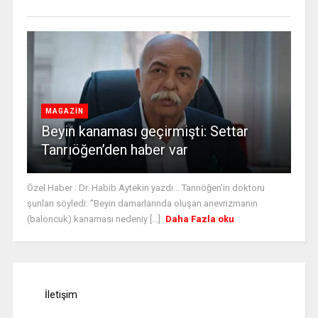
MAGAZİN
Beyin kanaması geçirmişti: Settar
Tanrıöğen’den haber var
Özel Haber : Dr. Habib Aytekin yazdı... Tanrıöğen'in doktoru
şunları söyledi: "Beyin damarlarında oluşan anevrizmanın
(baloncuk) kanaması nedeniy [...]
Daha Fazla oku
İletişim