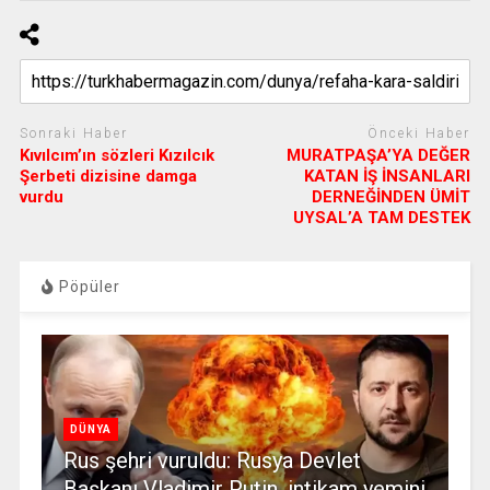
Sonraki Haber
Önceki Haber
Kıvılcım’ın sözleri Kızılcık
MURATPAŞA’YA DEĞER
Şerbeti dizisine damga
KATAN İŞ İNSANLARI
vurdu
DERNEĞİNDEN ÜMİT
UYSAL’A TAM DESTEK
Pöpüler
DÜNYA
Rus şehri vuruldu: Rusya Devlet
Başkanı Vladimir Putin, intikam yemini