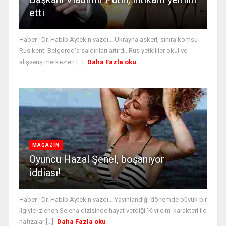
etti
Haber : Dr. Habib Aytekin yazdı... Ukrayna askeri, sınıra komşu
Rus kenti Belgorod'a saldırıları artırdı. Rus yetkililer okul ve
alışveriş merkezleri [...]
Daha Fazla oku
MAGAZİN
Oyuncu Hazal Şenel, boşanıyor
iddiası!
Haber : Dr. Habib Aytekin yazdı... Yayınlandığı dönemde büyük bir
ilgiyle izlenen Selena dizisinde hayat verdiği 'Kıvılcım' karakteri ile
hafızalar [...]
Daha Fazla oku