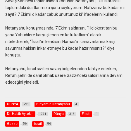
Savaş Kabinesi toplantısında konuşan Netanyahu, “Uluslararası
toplumdaki dostlarımıza şunu söylüyorum: Hafızanız bu kadar mı
zayıf? 7 Ekim’i o kadar çabuk unuttunuz ki” ifadelerini kullandı.
Netanyahu konuşmasında, 7 Ekim saldırısını, “Holokost’tan bu
yana Yahudilere karşı işlenen en kötü katliam” olarak
niteledirerek, “İsrail’in kendisini Hamas’ın canavarlarına karşı
savunma hakkını inkar etmeye bu kadar hazır mısınız?” diye
konuştu.
Netanyahu, İsrail sivilleri savaş bölgelerinden tahliye ederken,
Refah şehri de dahil olmak üzere Gazze’deki saldırılarına devam
edeceğini yineledi.
DÜNYA
Binyamin Netanyahu
291
4
Dr. Habib Aytekin
Dünya
Filisti
1774
315
1
Gazze
İsrail
56
86