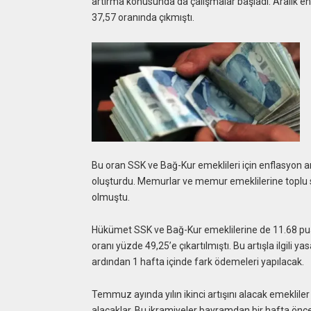
artırma konusunda da çalışmalar başladı. Aralık enf
37,57 oranında çıkmıştı.
Bu oran SSK ve Bağ-Kur emeklileri için enflasyon a
oluşturdu. Memurlar ve memur emeklilerine toplu 
olmuştu.
Hükümet SSK ve Bağ-Kur emeklilerine de 11.68 puan
oranı yüzde 49,25’e çıkartılmıştı. Bu artışla ilgil
ardından 1 hafta içinde fark ödemeleri yapılacak.
Temmuz ayında yılın ikinci artışını alacak emeklile
alacaklar. Bu ikramiyeler bayramdan bir hafta önce 