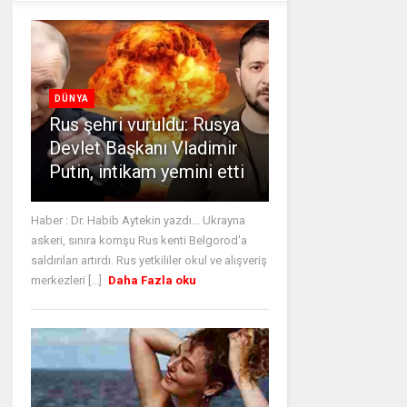
DÜNYA
Rus şehri vuruldu: Rusya
Devlet Başkanı Vladimir
Putin, intikam yemini etti
Haber : Dr. Habib Aytekin yazdı... Ukrayna
askeri, sınıra komşu Rus kenti Belgorod'a
saldırıları artırdı. Rus yetkililer okul ve alışveriş
merkezleri [...]
Daha Fazla oku