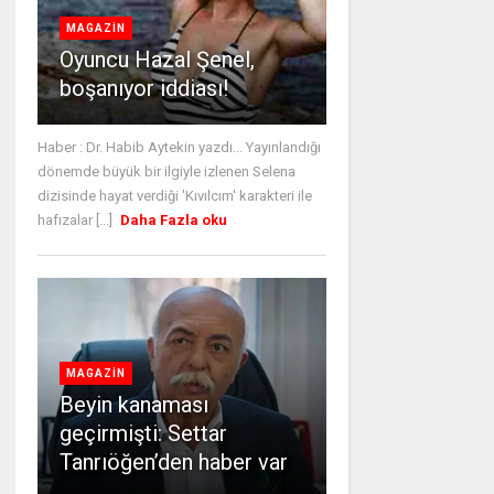
MAGAZİN
Oyuncu Hazal Şenel,
boşanıyor iddiası!
Haber : Dr. Habib Aytekin yazdı... Yayınlandığı
dönemde büyük bir ilgiyle izlenen Selena
dizisinde hayat verdiği 'Kıvılcım' karakteri ile
hafızalar [...]
Daha Fazla oku
MAGAZİN
Beyin kanaması
geçirmişti: Settar
Tanrıöğen’den haber var