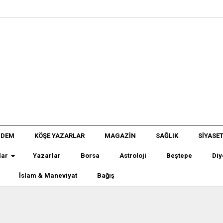
NDEM
KÖŞE YAZARLAR
MAGAZİN
SAĞLIK
SİYASE
lar
Yazarlar
Borsa
Astroloji
Beştepe
Diy
İslam & Maneviyat
Bağış