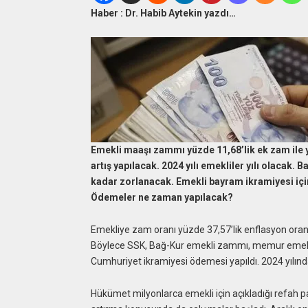
Haber : Dr. Habib Aytekin yazdı…
Emekli maaşı zammı yüzde 11,68’lik ek zam ile yü
artış yapılacak. 2024 yılı emekliler yılı olacak.
kadar zorlanacak. Emekli bayram ikramiyesi iç
Ödemeler ne zaman yapılacak?
Emekliye zam oranı yüzde 37,57’lik enflasyon oranı
Böylece SSK, Bağ-Kur emekli zammı, memur emeklisi
Cumhuriyet ikramiyesi ödemesi yapıldı. 2024 yılın
Hükümet milyonlarca emekli için açıkladığı refah pa