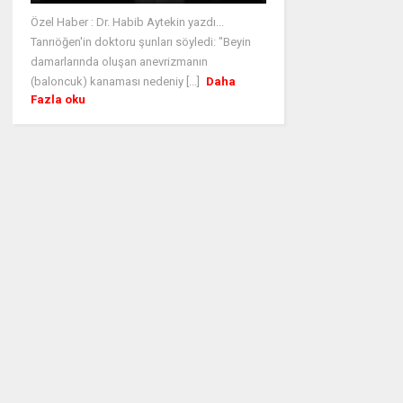
Özel Haber : Dr. Habib Aytekin yazdı...
Tanrıöğen'in doktoru şunları söyledi: "Beyin
damarlarında oluşan anevrizmanın
(baloncuk) kanaması nedeniy [...]
Daha
Fazla oku