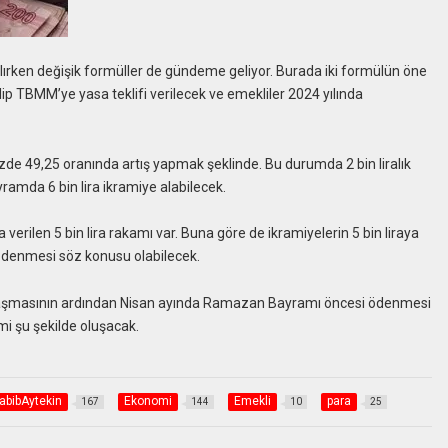
latılırken değişik formüller de gündeme geliyor. Burada iki formülün öne
ilip TBMM’ye yasa teklifi verilecek ve emekliler 2024 yılında
yüzde 49,25 oranında artış yapmak şeklinde. Bu durumda 2 bin liralık
yramda 6 bin lira ikramiye alabilecek.
a verilen 5 bin lira rakamı var. Buna göre de ikramiyelerin 5 bin liraya
a ödenmesi söz konusu olabilecek.
salaşmasının ardından Nisan ayında Ramazan Bayramı öncesi ödenmesi
i şu şekilde oluşacak.
abibAytekin
Ekonomi
Emekli
para
167
144
10
25