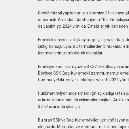
Geçtiğimiz yıl yapılan artışla ikramiye 2 bin liraya 
ödenmişti. Ardından Cumhuriyetin 100. Yılı dolayısıy
de yapılmıştı. 2024 yılını da ‘Emekliler yılı’ ilan
Emekli ikramiyesi artışlarıyla ilgili çalışmalar baş
çıktığı konuşuluyor. Bu formüllerden birisi kabul ed
ikramiyelerini zamlı olarak alacaklar.
Emekliye zam oranı yüzde 37,57’lik enflasyon oranı
Böylece SSK, Bağ-Kur emekli zammı, memur emeklisi
Cumhuriyet ikramiyesi ödemesi yapıldı. 2024 yılın
Hükümet milyonlarca emekli için açıkladığı refah pa
artırma konusunda da çalışmalar başladı. Aralık enf
37,57 oranında çıkmıştı.
Bu oran SSK ve Bağ-Kur emeklileri için enflasyon a
oluşturdu. Memurlar ve memur emeklilerine toplu 