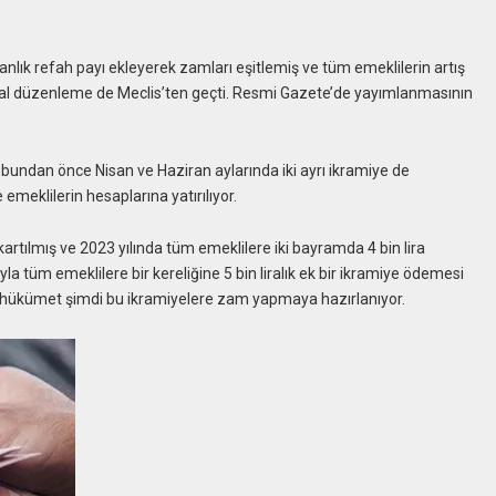
lık refah payı ekleyerek zamları eşitlemiş ve tüm emeklilerin artış
i yasal düzenleme de Meclis’ten geçti. Resmi Gazete’de yayımlanmasının
r bundan önce Nisan ve Haziran aylarında iki ayrı ikramiye de
emeklilerin hesaplarına yatırılıyor.
çıkartılmış ve 2023 yılında tüm emeklilere iki bayramda 4 bin lira
la tüm emeklilere bir kereliğine 5 bin liralık ek bir ikramiye ödemesi
 eden hükümet şimdi bu ikramiyelere zam yapmaya hazırlanıyor.