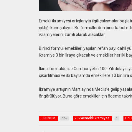
Emekli ikramiyesi artışlarıyla ilgili çalışmalar baş
çıktığı konuşuluyor. Bu formüllerden birisi kabul ed
ikramiyelerini zamlı olarak alacaklar.
Birinci formül emeklileri yapılan refah payı dahil 
ikramiye 3 bin liraya çıkacak ve emekliler her iki ba
İkinci formülde ise Cumhuriyetin 100. Yılı dolayısıyl
çıkartılması ve iki bayramda emeklilere 10 bin lir
İkramiye artışının Mart ayında Meclis’e gelip ya
öngörülüyor. Buna göre emekliler için ödeme takvim
EKONOMİ
2024emekliikramiyesi
Dr.H
165
1