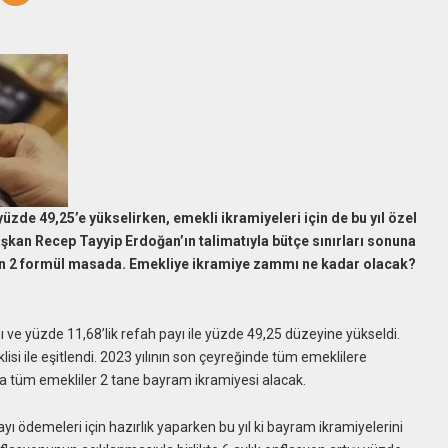
zde 49,25’e yükselirken, emekli ikramiyeleri için de bu yıl özel
 Başkan Recep Tayyip Erdoğan’ın talimatıyla bütçe sınırları sonuna
in 2 formül masada. Emekliye ikramiye zammı ne kadar olacak?
 ve yüzde 11,68’lik refah payı ile yüzde 49,25 düzeyine yükseldi.
 ile eşitlendi. 2023 yılının son çeyreğinde tüm emeklilere
da tüm emekliler 2 tane bayram ikramiyesi alacak.
yı ödemeleri için hazırlık yaparken bu yıl ki bayram ikramiyelerini