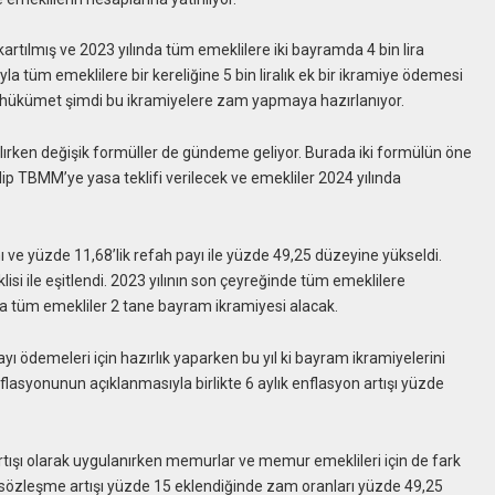
çıkartılmış ve 2023 yılında tüm emeklilere iki bayramda 4 bin lira
la tüm emeklilere bir kereliğine 5 bin liralık ek bir ikramiye ödemesi
 eden hükümet şimdi bu ikramiyelere zam yapmaya hazırlanıyor.
latılırken değişik formüller de gündeme geliyor. Burada iki formülün öne
ilip TBMM’ye yasa teklifi verilecek ve emekliler 2024 yılında
 ve yüzde 11,68’lik refah payı ile yüzde 49,25 düzeyine yükseldi.
 ile eşitlendi. 2023 yılının son çeyreğinde tüm emeklilere
da tüm emekliler 2 tane bayram ikramiyesi alacak.
yı ödemeleri için hazırlık yaparken bu yıl ki bayram ikramiyelerini
lasyonunun açıklanmasıyla birlikte 6 aylık enflasyon artışı yüzde
rtışı olarak uygulanırken memurlar ve memur emeklileri için de fark
sözleşme artışı yüzde 15 eklendiğinde zam oranları yüzde 49,25