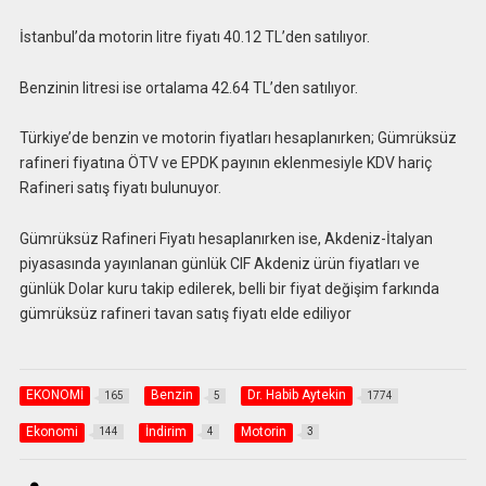
İstanbul’da motorin litre fiyatı 40.12 TL’den satılıyor.
Benzinin litresi ise ortalama 42.64 TL’den satılıyor.
Türkiye’de benzin ve motorin fiyatları hesaplanırken; Gümrüksüz
rafineri fiyatına ÖTV ve EPDK payının eklenmesiyle KDV hariç
Rafineri satış fiyatı bulunuyor.
Gümrüksüz Rafineri Fiyatı hesaplanırken ise, Akdeniz-İtalyan
piyasasında yayınlanan günlük CIF Akdeniz ürün fiyatları ve
günlük Dolar kuru takip edilerek, belli bir fiyat değişim farkında
gümrüksüz rafineri tavan satış fiyatı elde ediliyor
EKONOMİ
Benzin
Dr. Habib Aytekin
165
5
1774
Ekonomi
İndirim
Motorin
144
4
3