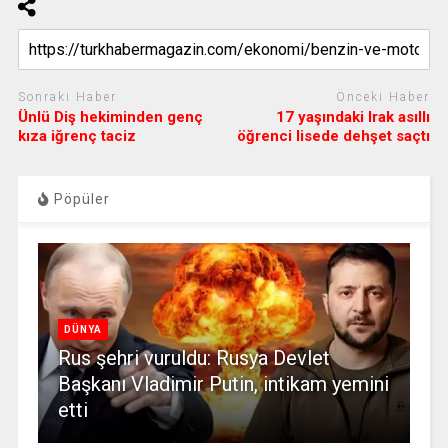
Sonraki Haber
Önceki Haber
Ünlü Diş hekiminden genç
17 yaşındaki Irak asıllı
kıza iğrenç taciz
öğrenci lisede dehşet saçtı
Pöpüler
DÜNYA
Rus şehri vuruldu: Rusya Devlet
Başkanı Vladimir Putin, intikam yemini
etti