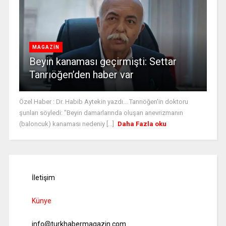
MAGAZİN
Beyin kanaması geçirmişti: Settar
Tanrıöğen’den haber var
Özel Haber : Dr. Habib Aytekin yazdı... Tanrıöğen'in doktoru
şunları söyledi: "Beyin damarlarında oluşan anevrizmanın
(baloncuk) kanaması nedeniy [...]
Daha Fazla oku
İletişim
Künye
info@turkhabermagazin.com