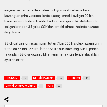
Geçmişi asgari ücretten gelen bir kişi sonraki yıllarda tavan
kazançtan prim yatırırsa ilerde alacağı emekli ayılığını 20 bin
liranın üzerinde de artırabilir. Farklı sosyal güvenlik statülerinde
çalışanların son 3.5 yılda SSK’dan emekli olması halinde kazancı
da yükselir.
SSK’lı çalışan için asgari prim tutarı 7 bin 500 lira olup, azami prim
tutarı da 56 bin 257 lira. İster SSK’lı olsun ister Bağ-Kur’lu primini
tavandan SGK’ya kazan bildirenlerin her ay için ileride alacakları
aylık da artar.
EKONOMİ
Dr.HabibAytekin
Ekonomi
165
167
144
Emekliaylığıyükseltme
para
1
25