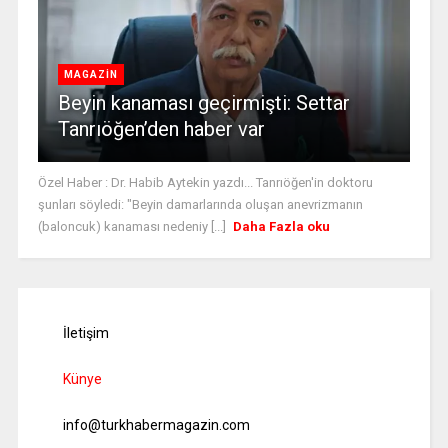
MAGAZİN
Beyin kanaması geçirmişti: Settar
Tanrıöğen’den haber var
Özel Haber : Dr. Habib Aytekin yazdı... Tanrıöğen'in doktoru
şunları söyledi: "Beyin damarlarında oluşan anevrizmanın
(baloncuk) kanaması nedeniy [...]
Daha Fazla oku
İletişim
Künye
info@turkhabermagazin.com