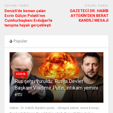
Sonraki Haber
Önceki Haber
Denizli’de keman çalan
GAZETECİ DR. HABİB
Ecrin Gülçin Polatlı’nın
AYTEKİN’DEN BERAT
Cumhurbaşkanı Erdoğan’la
KANDİLİ MESAJI
tanışma hayali gerçekleşti
Pöpüler
DÜNYA
Rus şehri vuruldu: Rusya Devlet
Başkanı Vladimir Putin, intikam yemini
etti
Haber : Dr. Habib Aytekin yazdı... Ukrayna askeri, sınıra komşu