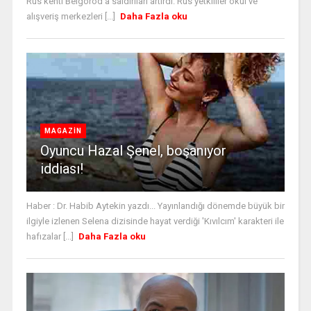
Rus kenti Belgorod'a saldırıları artırdı. Rus yetkililer okul ve
alışveriş merkezleri [...]
Daha Fazla oku
MAGAZİN
Oyuncu Hazal Şenel, boşanıyor
iddiası!
Haber : Dr. Habib Aytekin yazdı... Yayınlandığı dönemde büyük bir
ilgiyle izlenen Selena dizisinde hayat verdiği 'Kıvılcım' karakteri ile
hafızalar [...]
Daha Fazla oku