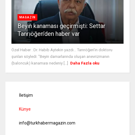
MAGAZİN
Beyin kanaması geçirmişti: Settar
Tanrıöğen’den haber var
Özel Haber : Dr. Habib Aytekin yazdı... Tanrıöğen'in doktoru
şunları söyledi: "Beyin damarlarında oluşan anevrizmanın
(baloncuk) kanaması nedeniy [...]
Daha Fazla oku
İletişim
Künye
info@turkhabermagazin.com