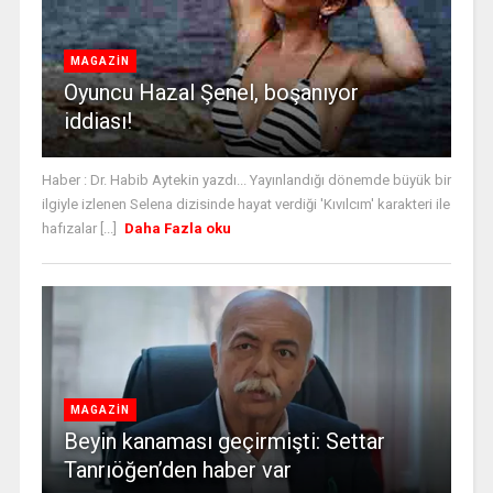
MAGAZİN
Oyuncu Hazal Şenel, boşanıyor
iddiası!
Haber : Dr. Habib Aytekin yazdı... Yayınlandığı dönemde büyük bir
ilgiyle izlenen Selena dizisinde hayat verdiği 'Kıvılcım' karakteri ile
hafızalar [...]
Daha Fazla oku
MAGAZİN
Beyin kanaması geçirmişti: Settar
Tanrıöğen’den haber var