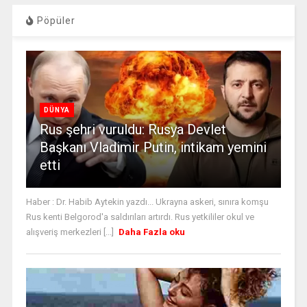
Pöpüler
DÜNYA
Rus şehri vuruldu: Rusya Devlet
Başkanı Vladimir Putin, intikam yemini
etti
Haber : Dr. Habib Aytekin yazdı... Ukrayna askeri, sınıra komşu
Rus kenti Belgorod'a saldırıları artırdı. Rus yetkililer okul ve
alışveriş merkezleri [...]
Daha Fazla oku