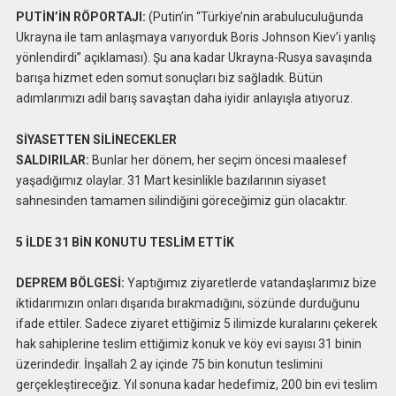
PUTİN’İN RÖPORTAJI:
(Putin’in “Türkiye’nin arabuluculuğunda
Ukrayna ile tam anlaşmaya varıyorduk Boris Johnson Kiev’i yanlış
yönlendirdi” açıklaması). Şu ana kadar Ukrayna-Rusya savaşında
barışa hizmet eden somut sonuçları biz sağladık. Bütün
adımlarımızı adil barış savaştan daha iyidir anlayışla atıyoruz.
SİYASETTEN SİLİNECEKLER
SALDIRILAR:
Bunlar her dönem, her seçim öncesi maalesef
yaşadığımız olaylar. 31 Mart kesinlikle bazılarının siyaset
sahnesinden tamamen silindiğini göreceğimiz gün olacaktır.
5 İLDE 31 BİN KONUTU TESLİM ETTİK
DEPREM BÖLGESİ:
Yaptığımız ziyaretlerde vatandaşlarımız bize
iktidarımızın onları dışarıda bırakmadığını, sözünde durduğunu
ifade ettiler. Sadece ziyaret ettiğimiz 5 ilimizde kuralarını çekerek
hak sahiplerine teslim ettiğimiz konuk ve köy evi sayısı 31 binin
üzerindedir. İnşallah 2 ay içinde 75 bin konutun teslimini
gerçekleştireceğiz. Yıl sonuna kadar hedefimiz, 200 bin evi teslim