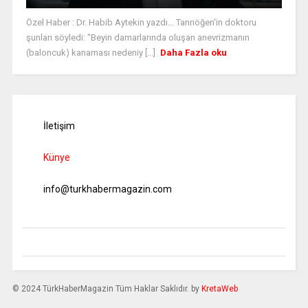
Özel Haber : Dr. Habib Aytekin yazdı... Tanrıöğen'in doktoru
şunları söyledi: "Beyin damarlarında oluşan anevrizmanın
(baloncuk) kanaması nedeniy [...]
Daha Fazla oku
İletişim
Künye
info@turkhabermagazin.com
© 2024 TürkHaberMagazin Tüm Haklar Saklıdır. by
KretaWeb