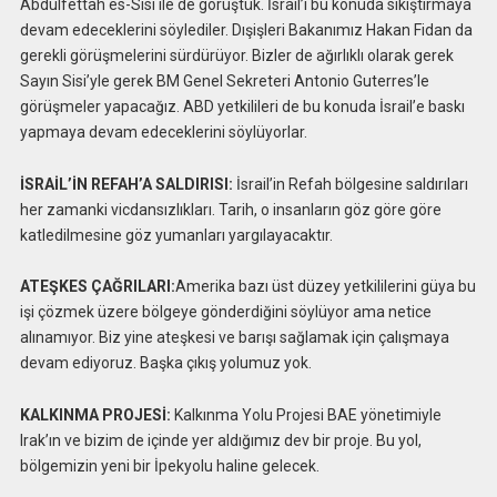
Abdulfettah es-Sisi ile de görüştük. İsrail’i bu konuda sıkıştırmaya
devam edeceklerini söylediler. Dışişleri Bakanımız Hakan Fidan da
gerekli görüşmelerini sürdürüyor. Bizler de ağırlıklı olarak gerek
Sayın Sisi’yle gerek BM Genel Sekreteri Antonio Guterres’le
görüşmeler yapacağız. ABD yetkilileri de bu konuda İsrail’e baskı
yapmaya devam edeceklerini söylüyorlar.
İSRAİL’İN REFAH’A SALDIRISI:
İsrail’in Refah bölgesine saldırıları
her zamanki vicdansızlıkları. Tarih, o insanların göz göre göre
katledilmesine göz yumanları yargılayacaktır.
ATEŞKES ÇAĞRILARI:
Amerika bazı üst düzey yetkililerini güya bu
işi çözmek üzere bölgeye gönderdiğini söylüyor ama netice
alınamıyor. Biz yine ateşkesi ve barışı sağlamak için çalışmaya
devam ediyoruz. Başka çıkış yolumuz yok.
KALKINMA PROJESİ:
Kalkınma Yolu Projesi BAE yönetimiyle
Irak’ın ve bizim de içinde yer aldığımız dev bir proje. Bu yol,
bölgemizin yeni bir İpekyolu haline gelecek.