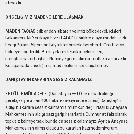
etmektir.
ÖNCELİĞİMİZ MADENCİLERE ULAŞMAK
MADEN FACİASI:
İlk andan itibaren valimiz bölgedeydi. İçişleri
Bakanımız Ali Yerlikaya bizzat AFAD’la birlikte olaya müdahil oldu.
Enerji Bakanı Alparslan Bayraktar bizimle beraberdi. Onu hızlıca
bölgeye gönderdik. Bu heyelanın teknik incelemeleri,
soruşturmaları başladı. Neticeye göre adımlar mutlaka atılacaktır.
Bu aşamada önceliğimiz madencilerimize ulaşabilmek.
DANIŞTAY’IN KARARINA SESSİZ KALAMAYIZ
FETÖ İLE MÜCADELE:
(Danıştay’ın FETÖ ile irtibatlı olduğu
gerekçesiyle atılan 400 hakim-savcıyı iade etmesi) Danıştay’ın
aldığı bu karara sessiz kalmamız mümkün değil. Nasıl ki Anayasa
Mahkemesi’nin aldığı bazı garip kararlarda Cumhur İttifakı olarak
tepkisiz kalmıyorsak, bunda da sessiz kalamayız. Ayrıca Anayasa
Mahkemesi’nin almış olduğu bu kararları hazmedemiyorum.