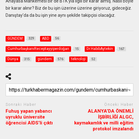
Anayasa Mahkemesi bir de BTK’yla ilgili bir karar almış. Nasıl böyle
bir karar alınır? Biz de bu işin üzerine üzerine giriyoruz, gideceğiz.
Danıştay’da da bu işin yine aynı şekilde takipçisi olacağız.
GÜNDEM
ABD
329
56
CumhurbaşkanıReceptayyiperdoğan
Dr.HabibAytekin
15
167
Dünya
gündem
teknoloji
315
576
52
Sonraki Haber
Önceki Haber
Fuhuş yapan yabancı
ALANYA’DA ÖNEMLİ
uyruklu üniversite
İŞBİRLİĞİ ALGC,
öğrencisi AIDS’li çıktı
kaymakamlık ve milli eğitim
protokol imzalandı