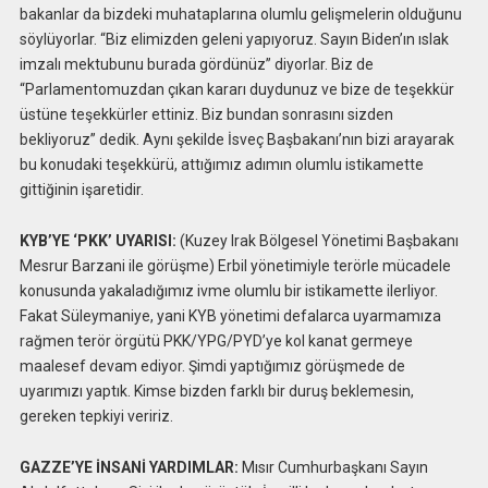
bakanlar da bizdeki muhataplarına olumlu gelişmelerin olduğunu
söylüyorlar. “Biz elimizden geleni yapıyoruz. Sayın Biden’ın ıslak
imzalı mektubunu burada gördünüz” diyorlar. Biz de
“Parlamentomuzdan çıkan kararı duydunuz ve bize de teşekkür
üstüne teşekkürler ettiniz. Biz bundan sonrasını sizden
bekliyoruz” dedik. Aynı şekilde İsveç Başbakanı’nın bizi arayarak
bu konudaki teşekkürü, attığımız adımın olumlu istikamette
gittiğinin işaretidir.
KYB’YE ‘PKK’ UYARISI:
(Kuzey Irak Bölgesel Yönetimi Başbakanı
Mesrur Barzani ile görüşme) Erbil yönetimiyle terörle mücadele
konusunda yakaladığımız ivme olumlu bir istikamette ilerliyor.
Fakat Süleymaniye, yani KYB yönetimi defalarca uyarmamıza
rağmen terör örgütü PKK/YPG/PYD’ye kol kanat germeye
maalesef devam ediyor. Şimdi yaptığımız görüşmede de
uyarımızı yaptık. Kimse bizden farklı bir duruş beklemesin,
gereken tepkiyi veririz.
GAZZE’YE İNSANİ YARDIMLAR:
Mısır Cumhurbaşkanı Sayın