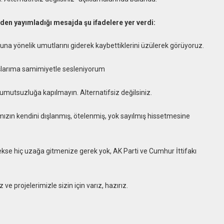
en yayımladığı mesajda şu ifadelere yer verdi:
muna yönelik umutlarını giderek kaybettiklerini üzülerek görüyoruz.
şlarıma samimiyetle sesleniyorum
mutsuzluğa kapılmayın. Alternatifsiz değilsiniz.
ımızın kendini dışlanmış, ötelenmiş, yok sayılmış hissetmesine
kse hiç uzağa gitmenize gerek yok, AK Parti ve Cumhur İttifakı
e projelerimizle sizin için varız, hazırız.