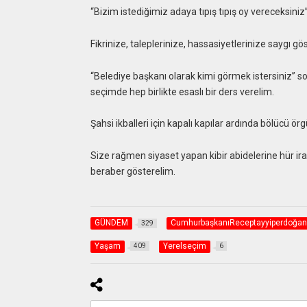
“Bizim istediğimiz adaya tıpış tıpış oy vereceksin
Fikrinize, taleplerinize, hassasiyetlerinize saygı 
“Belediye başkanı olarak kimi görmek istersiniz” so
seçimde hep birlikte esaslı bir ders verelim.
Şahsi ikballeri için kapalı kapılar ardında bölücü 
Size rağmen siyaset yapan kibir abidelerine hür ir
beraber gösterelim.
GÜNDEM
CumhurbaşkanıReceptayyiperdoğan
329
Yaşam
Yerelseçim
409
6