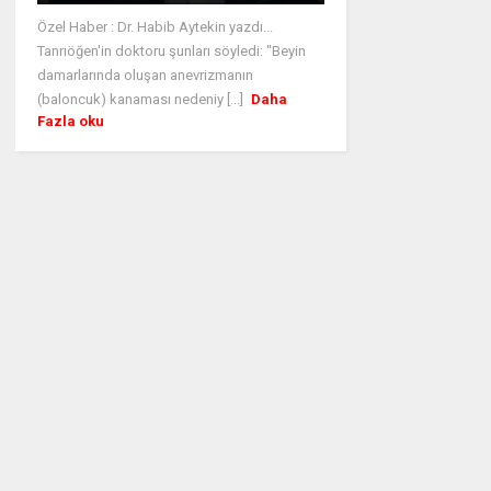
Özel Haber : Dr. Habib Aytekin yazdı...
Tanrıöğen'in doktoru şunları söyledi: "Beyin
damarlarında oluşan anevrizmanın
(baloncuk) kanaması nedeniy [...]
Daha
Fazla oku