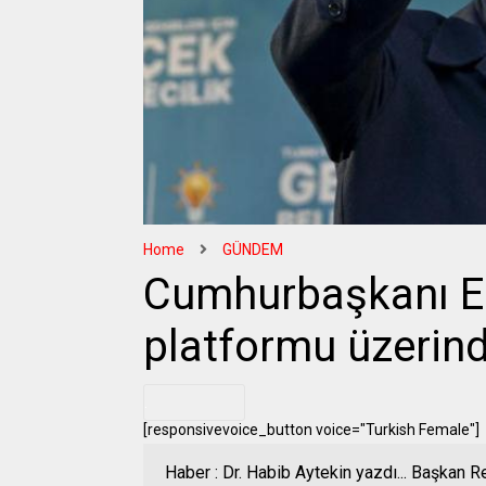
Home
GÜNDEM
Cumhurbaşkanı E
platformu üzerind
.
[responsivevoice_button voice="Turkish Female"]
Haber : Dr. Habib Aytekin yazdı... Başkan 