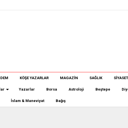
NDEM
KÖŞE YAZARLAR
MAGAZİN
SAĞLIK
SİYASE
lar
Yazarlar
Borsa
Astroloji
Beştepe
Diy
İslam & Maneviyat
Bağış