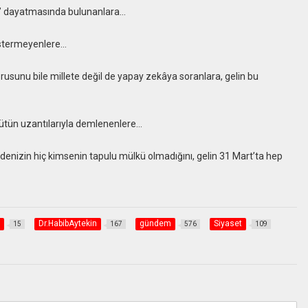
iz” dayatmasında bulunanlara…
göstermeyenlere…
rusunu bile millete değil de yapay zekâya soranlara, gelin bu
örgütün uzantılarıyla demlenenlere…
adenizin hiç kimsenin tapulu mülkü olmadığını, gelin 31 Mart’ta hep
Dr.HabibAytekin
gündem
Siyaset
15
167
576
109