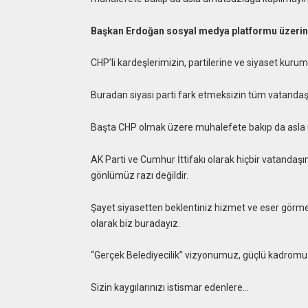
Başkan Erdoğan sosyal medya platformu üzerind
CHP’li kardeşlerimizin, partilerine ve siyaset kuru
Buradan siyasi parti fark etmeksizin tüm vatanda
Başta CHP olmak üzere muhalefete bakıp da asla u
AK Parti ve Cumhur İttifakı olarak hiçbir vatandaş
gönlümüz razı değildir.
Şayet siyasetten beklentiniz hizmet ve eser görme
olarak biz buradayız.
“Gerçek Belediyecilik” vizyonumuz, güçlü kadromuz v
Sizin kaygılarınızı istismar edenlere…