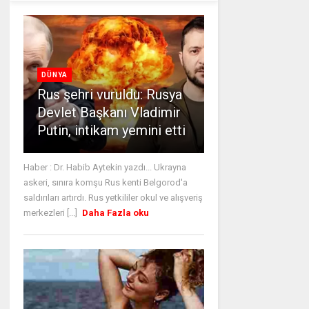
DÜNYA
Rus şehri vuruldu: Rusya
Devlet Başkanı Vladimir
Putin, intikam yemini etti
Haber : Dr. Habib Aytekin yazdı... Ukrayna
askeri, sınıra komşu Rus kenti Belgorod'a
saldırıları artırdı. Rus yetkililer okul ve alışveriş
merkezleri [...]
Daha Fazla oku