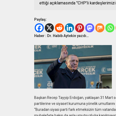
ettiği açıklamasında "CHP'li kardeşlerimizi
Paylaş:
Haber : Dr. Habib Aytekin yazdı…
Başkan Recep Tayyip Erdoğan, yaklaşan 31 Mart seçi
partilerine ve siyaset kurumuna yönelik umutlarını 
“Buradan siyasi parti fark etmeksizin tüm vatan
muhalefete bakıp da asla umutsuzluğa kapılmayın. 