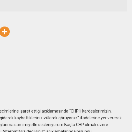
mlerine işaret ettiği açıklamasında “CHP’li kardeşlerimizin,
giderek kaybettiklerini üzülerek görüyoruz” ifadelerine yer vererek
daşlarıma samimiyetle sesleniyorum Başta CHP olmak üzere
Alternatifsiz değilsiniz” açıklamalarında bulundu.