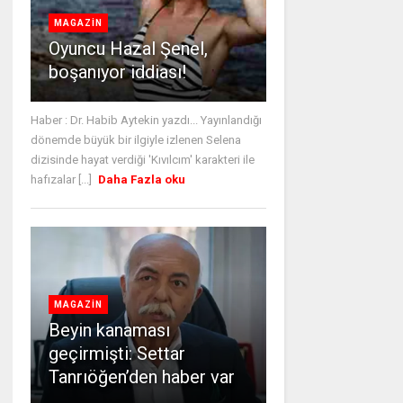
MAGAZİN
Oyuncu Hazal Şenel,
boşanıyor iddiası!
Haber : Dr. Habib Aytekin yazdı... Yayınlandığı
dönemde büyük bir ilgiyle izlenen Selena
dizisinde hayat verdiği 'Kıvılcım' karakteri ile
hafızalar [...]
Daha Fazla oku
MAGAZİN
Beyin kanaması
geçirmişti: Settar
Tanrıöğen’den haber var