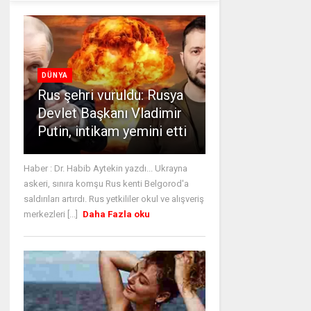
DÜNYA
Rus şehri vuruldu: Rusya
Devlet Başkanı Vladimir
Putin, intikam yemini etti
Haber : Dr. Habib Aytekin yazdı... Ukrayna
askeri, sınıra komşu Rus kenti Belgorod'a
saldırıları artırdı. Rus yetkililer okul ve alışveriş
merkezleri [...]
Daha Fazla oku