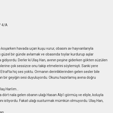
/ 4/A
la koşarken havada uçan kuşu vurur, obasını av hayvanlarıyla
güzel bir günde avlamak ve obasında toylar kurdurup aşlar
’a gidiyordu. Derler ki Ulaş Han, avının peşine giderken gökten süzülen
plerine çok sessizce onu takip etmelerini söylemişti. Sanki yere
trafta hiç ses yoktu. Ormanın derinliklerinden gelen sesler bile
ktan bir geyiğin sesi duyuluyordu. Okunu hazırlamış avına doğru
Ulaş Han’ım…
a dört nala gelen obanın ulağı Hasan Alp’i görmüş ve eliyle, koluyla
nı istiyordu. Fakat ulağı susturmak mümkün olmuyordu. Ulaş Han,
lan…