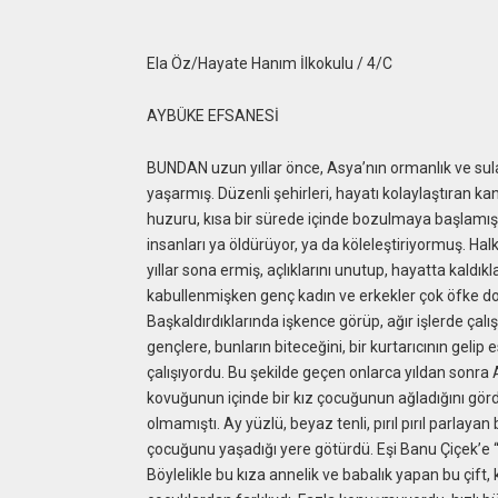
Ela Öz/Hayate Hanım İlkokulu / 4/C
AYBÜKE EFSANESİ
BUNDAN uzun yıllar önce, Asya’nın ormanlık ve sula
yaşarmış. Düzenli şehirleri, hayatı kolaylaştıran ka
huzuru, kısa bir sürede içinde bozulmaya başlamış.
insanları ya öldürüyor, ya da köleleştiriyormuş. H
yıllar sona ermiş, açlıklarını unutup, hayatta kaldık
kabullenmişken genç kadın ve erkekler çok öfke do
Başkaldırdıklarında işkence görüp, ağır işlerde çalı
gençlere, bunların biteceğini, bir kurtarıcının geli
çalışıyordu. Bu şekilde geçen onlarca yıldan sonra
kovuğunun içinde bir kız çocuğunun ağladığını gö
olmamıştı. Ay yüzlü, beyaz tenli, pırıl pırıl parla
çocuğunu yaşadığı yere götürdü. Eşi Banu Çiçek’e “B
Böylelikle bu kıza annelik ve babalık yapan bu çift,