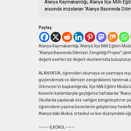
Alanya Kaymakamlığı, Alanya İlçe Milli Eği
arasında imzalanan “Alanya Basınında Dilim
Paylaş:
Alanya Kaymakamlığı, Alanya İlçe Milli Eğitim Müd
“Alanya Basınında Dilimizin Zenginliği Projesi” işbi
değerli eserleri siz değerli okurlarımızla buluşturu
ALANYA’DA, öğrencileri okumaya ve yazmaya teşvik
güçlendirmek ve dilimizin zenginliklerini tanıtmak
Ürkmezer’in başkanlığında, İlçe Milli Eğitim Müdür
Kesen’in katılımlarıyla geçtiğimiz haftalarda “Alanya
Okullarda yapılacak söz varlığını zenginleştirme çal
öğrencilerin yazma becerilerini geliştirmeyi hedefle
Alanya’daki ilkokul, ortaokul ve lise düzeyindeki öğr
———-İLKOKUL——–