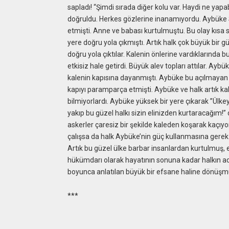
sapladı! “Şimdi sırada diğer kolu var. Haydi ne ya
doğruldu. Herkes gözlerine inanamıyordu. Aybüke Sa
etmişti. Anne ve babası kurtulmuştu. Bu olay kısa
yere doğru yola çıkmıştı. Artık halk çok büyük bir gü
doğru yola çıktılar. Kalenin önlerine vardıklarında b
etkisiz hale getirdi. Büyük alev topları attılar. Ay
kalenin kapısına dayanmıştı. Aybüke bu açılmayan
kapıyı paramparça etmişti. Aybüke ve halk artık kal
bilmiyorlardı. Aybüke yüksek bir yere çıkarak ”Ülke
yakıp bu güzel halkı sizin elinizden kurtaracağım!”
askerler çaresiz bir şekilde kaleden koşarak kaçıy
çalışsa da halk Aybüke’nin güç kullanmasına gerek
Artık bu güzel ülke barbar insanlardan kurtulmuş, 
hükümdarı olarak hayatının sonuna kadar halkın adi
boyunca anlatılan büyük bir efsane haline dönüşm
***