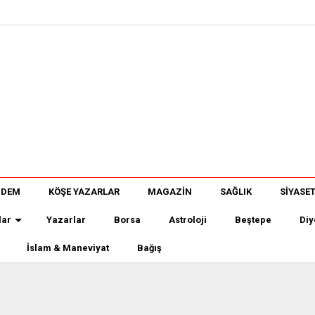
NDEM
KÖŞE YAZARLAR
MAGAZİN
SAĞLIK
SİYASE
lar
Yazarlar
Borsa
Astroloji
Beştepe
Diy
İslam & Maneviyat
Bağış