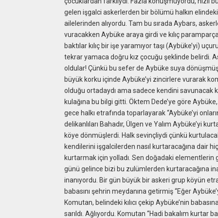
çocuklardan farklıydı. Fazla konuşmuyordu, hızlı 
gelen işgalci askerlerden bir bölümü halkın elindeki
ailelerinden alıyordu. Tam bu sırada Aybars, askerle
vuracakken Aybüke araya girdi ve kılıç parampar
baktılar kılıç bir işe yaramıyor taşı (Aybüke’yi) uç
tekrar yamaca doğru kız çocuğu şeklinde belirdi. As
oldular! Çünkü bu sefer de Aybüke suya dönüşmüştü
büyük korku içinde Aybüke’yi zincirlere vurarak ko
olduğu ortadaydı ama sadece kendini savunacak kad
kulağına bu bilgi gitti. Öktem Dede’ye göre Aybüke,
gece halkı etrafında toparlayarak “Aybüke’yi onların
delikanlıları Bahadır, Ülgen ve Yalım Aybüke’yi kurtar
köye dönmüşlerdi. Halk sevinçliydi çünkü kurtulacakl
kendilerini işgalcilerden nasıl kurtaracağına dair h
kurtarmak için yolladı. Sen doğadaki elementlerin 
günü gelince bizi bu zulümlerden kurtaracağına in
inanıyordu. Bir gün büyük bir askeri grup köyün etr
babasını şehrin meydanına getirmiş “Eğer Aybüke’yi
Komutan, belindeki kılıcı çekip Aybüke’nin babası
sarıldı. Ağlıyordu. Komutan “Hadi bakalım kurtar ba