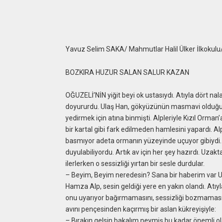
Yavuz Selim SAKA/ Mahmutlar Halil Ülker İlkokulu
BOZKIRA HUZUR SALAN SALUR KAZAN
OĞUZELİ’NİN yiğit beyi ok ustasıydı. Atıyla dört na
doyururdu. Ulaş Han, gökyüzünün masmavi olduğu 
yedirmek için atına binmişti. Alpleriyle Kızıl Orman
bir kartal gibi fark edilmeden hamlesini yapardı. Al
basmıyor adeta ormanın yüzeyinde uçuyor gibiydi. E
duyulabiliyordu. Artık av için her şey hazırdı. Uza
ilerlerken o sessizliği yırtan bir sesle durdular.
– Beyim, Beyim neredesin? Sana bir haberim var 
Hamza Alp, sesin geldiği yere en yakın olandı. Atıyl
onu uyarıyor bağırmamasını, sessizliği bozmaması
avını pençesinden kaçırmış bir aslan kükreyişiyle:
– Bırakın gelsin bakalım neymiş bu kadar önemli o