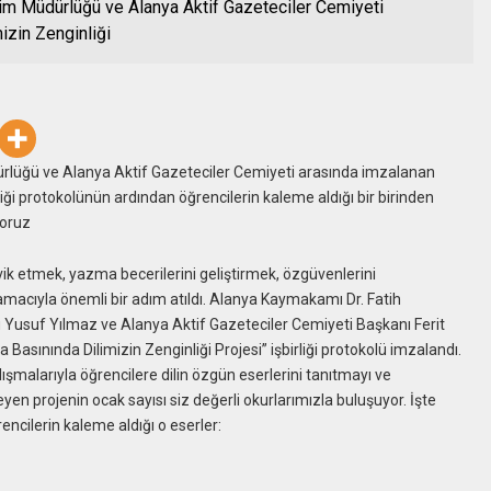
tim Müdürlüğü ve Alanya Aktif Gazeteciler Cemiyeti
izin Zenginliği
ürlüğü ve Alanya Aktif Gazeteciler Cemiyeti arasında imzalanan
rliği protokolünün ardından öğrencilerin kaleme aldığı bir birinden
yoruz
 etmek, yazma becerilerini geliştirmek, özgüvenlerini
 amacıyla önemli bir adım atıldı. Alanya Kaymakamı Dr. Fatih
ü Yusuf Yılmaz ve Alanya Aktif Gazeteciler Cemiyeti Başkanı Ferit
 Basınında Dilimizin Zenginliği Projesi” işbirliği protokolü imzalandı.
ışmalarıyla öğrencilere dilin özgün eserlerini tanıtmayı ve
yen projenin ocak sayısı siz değerli okurlarımızla buluşuyor. İşte
encilerin kaleme aldığı o eserler: