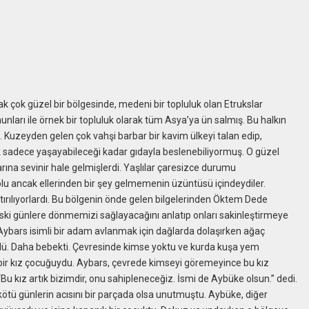
k çok güzel bir bölgesinde, medeni bir topluluk olan Etrukslar
nunları ile örnek bir topluluk olarak tüm Asya’ya ün salmış. Bu halkın
 Kuzeyden gelen çok vahşi barbar bir kavim ülkeyi talan edip,
alk sadece yaşayabileceği kadar gıdayla beslenebiliyormuş. O güzel
larına sevinir hale gelmişlerdi. Yaşlılar çaresizce durumu
lu ancak ellerinden bir şey gelmemenin üzüntüsü içindeydiler.
ştırılıyorlardı. Bu bölgenin önde gelen bilgelerinden Öktem Dede
p eski günlere dönmemizi sağlayacağını anlatıp onları sakinleştirmeye
 Aybars isimli bir adam avlanmak için dağlarda dolaşırken ağaç
rdü. Daha bebekti. Çevresinde kimse yoktu ve kurda kuşa yem
yan bir kız çocuğuydu. Aybars, çevrede kimseyi göremeyince bu kız
u kız artık bizimdir, onu sahipleneceğiz. İsmi de Aybüke olsun.” dedi.
 kötü günlerin acısını bir parçada olsa unutmuştu. Aybüke, diğer