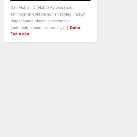
Özel Haber : Dr. Habib Aytekin yazdı...
Tanrıöğen'in doktoru şunları söyledi: "Beyin
damarlarında oluşan anevrizmanın
(baloncuk) kanaması nedeniy [...]
Daha
Fazla oku