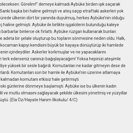
pabileceksen. Görelim!” demeye kalmadı Aybüke birden ışık saçarak
nki başka biri haline gelmişti ve ateş saçıp etraftaki askerleri yok
 sürede ülkenin dört bir yanında duyulmuş, herkes Aybüke’nin olduğu
ç haline gelmişti. Aybüke ile birlikte işgalcilerin bulunduğu kaleye
u barbarlar binlerce ok fırlattı. Aybüke rüzgarı kullanarak bunları
büke adeta bir şelale oluşturup bu topların sönmesine neden oldu. Halk,
 kocaman kapıyı kendisini büyük bir kayaya dönüştürüp iki hamlede
enin içindeydiler. Askerler korkmuşlar ve ne yapacaklarını
yi terk ederseniz canınızı bağışlayacağım! Yoksa hepinizi ateşimle
 diye yüksek bir sesle bağırdı. Komutanları ne kadar gitmeyin dese de
orlardı. Komutanları son bir hamle ile Aybüke’nin üzerine atlamaya
 kalmadan komutanı etkisiz hale getirmişti.
eski günlerine dönmeye başlamıştı. Aybüke ise bu ülkenin kadın
l ve mutlu olmasını sağlayacak şekilde ülkesini yönetmiş ve yüzyıllar
üştü. (Ela Öz/Hayate Hanım İlkokulu/ 4/C)