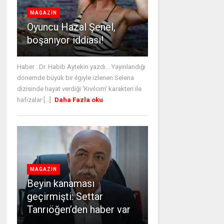
MAGAZİN
Oyuncu Hazal Şenel,
boşanıyor iddiası!
Haber : Dr. Habib Aytekin yazdı... Yayınlandığı
dönemde büyük bir ilgiyle izlenen Selena
dizisinde hayat verdiği 'Kıvılcım' karakteri ile
hafızalar [...]
Daha Fazla oku
MAGAZİN
Beyin kanaması
geçirmişti: Settar
Tanrıöğen’den haber var