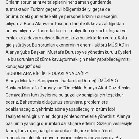
Onların sorunlarını ve taleplerini her zaman gündemde
tutmaktadır. Turizm geçen yıl bölgemizde iyi geçse de
önümüzdeki günlerde kalifiye personel krizinin süreceğini
biliyoruz. Bunu Alanya nüfusunun tarihte ilk kez azaldığından
anlayabiliyoruz. Tarımda da girdi maliyetleri çok arttı. İnşaat ve
emlak krizi devam ediyor. İkamet krizi bu sektörleri vurdu. Kötü
gidiş sürüyor. Bu sorunları ekonominin önemli aktörü MÜSİAD’ın
Alanya Şube Başkanı Mustafa Durusoy ve yönetim kurulu üyeleri
ile bu sorunları çözüme kavuşturmak için neler yapabileceğimizi
konuşacağız” dedi.
‘SORUNLARA BİRLİKTE ODAKLANACAĞIZ’
Alanya Müstakil Sanayici ve İşadamları Derneği (MÜSİAD)
Başkanı Mustafa Durusoy ise “Öncelikle Alanya Aktif Gazeteciler
Cemiyeti’nin tüm üyelerine bu güzel ev sahipliği için teşekkür
ederiz. Bahsetmiş olduğunuz sorunlara, problemlere
odaklanacağız. Şehrimiz adına yapabileceğimiz tüm lobi
faaliyetlerini, girişimleri doğru yönlendirmelerle yönetiriz. Alanya
basınının yaşadığı durumları da istişare edelim. Sizlerin vesilesiyle
tarım, turizm, inşaat gibi sorunları istişare edelim. Yerel
markaların ulusalda duyulması için çalışmalar yapıyoruz. Biz