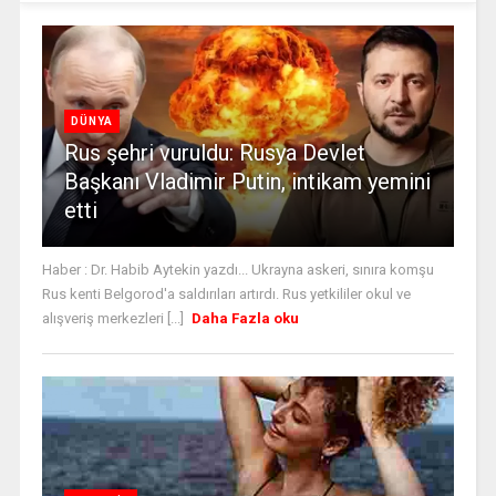
DÜNYA
Rus şehri vuruldu: Rusya Devlet
Başkanı Vladimir Putin, intikam yemini
etti
Haber : Dr. Habib Aytekin yazdı... Ukrayna askeri, sınıra komşu
Rus kenti Belgorod'a saldırıları artırdı. Rus yetkililer okul ve
alışveriş merkezleri [...]
Daha Fazla oku