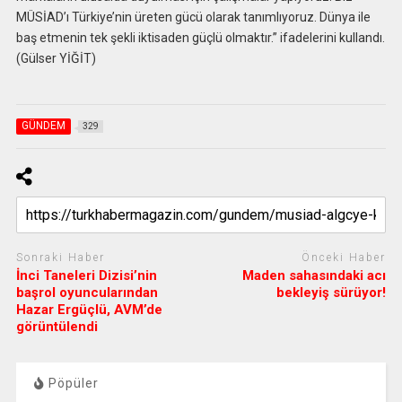
MÜSİAD’ı Türkiye’nin üreten gücü olarak tanımlıyoruz. Dünya ile
baş etmenin tek şekli iktisaden güçlü olmaktır.” ifadelerini kullandı.
(Gülser YİĞİT)
GÜNDEM
329
Sonraki Haber
Önceki Haber
İnci Taneleri Dizisi’nin
Maden sahasındaki acı
başrol oyuncularından
bekleyiş sürüyor!
Hazar Ergüçlü, AVM’de
görüntülendi
Pöpüler