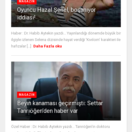
MAGAZİN
Oyuncu Hazal Şenel, boşanıyor
iddiası!
Haber : Dr. Habib Aytekin yazdı... Yayınlandığı dönemde büyük bir
ilgiyle izlenen Selena dizisinde hayat verdiği 'Kıvılcım' karakteri ile
hafızalar [...]
Daha Fazla oku
MAGAZİN
Beyin kanaması geçirmişti: Settar
Tanrıöğen’den haber var
Özel Haber : Dr. Habib Aytekin yazdı... Tanrıöğen'in doktoru