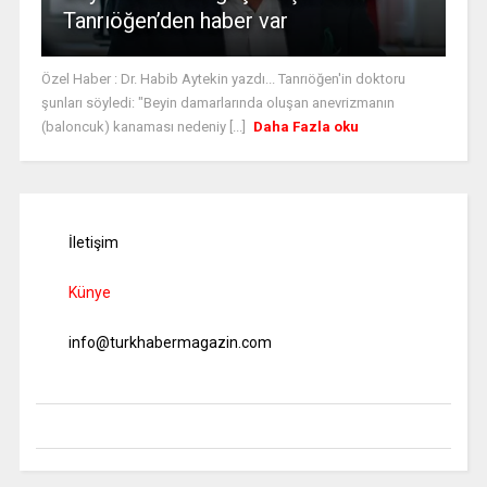
Tanrıöğen’den haber var
Özel Haber : Dr. Habib Aytekin yazdı... Tanrıöğen'in doktoru
şunları söyledi: "Beyin damarlarında oluşan anevrizmanın
(baloncuk) kanaması nedeniy [...]
Daha Fazla oku
İletişim
Künye
info@turkhabermagazin.com