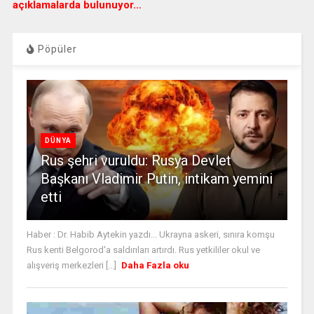
açıklamalarda bulunuyor…
Pöpüler
DÜNYA
Rus şehri vuruldu: Rusya Devlet
Başkanı Vladimir Putin, intikam yemini
etti
Haber : Dr. Habib Aytekin yazdı... Ukrayna askeri, sınıra komşu
Rus kenti Belgorod'a saldırıları artırdı. Rus yetkililer okul ve
alışveriş merkezleri [...]
Daha Fazla oku