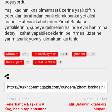
Yaşlı kadının ikna olmaması üzerine yaşlı çiftin
çocukları tarafından canlı olarak banka yetkilisi
arandı. Hatasını kabul eden Ziraat Bankası
yetkililerinin, şubeye gelmeleri halinde evin hanımına
detaylı izahat yapabileceklerini belirtmesi üzerine
yarım asırlık yuva yıkılmaktan kurtarıldı.
GÜNDEM
Dr. Habib Aytekin
gündem
329
1774
576
Hatalı İşlem
Ziraat Bankası
1
1
Sonraki Haber
Önceki Haber
Fenerbahçe Başkanı Ali
Elif Şafak’ın kitabı dizi
Koç, basın toplantısında
oluyor…