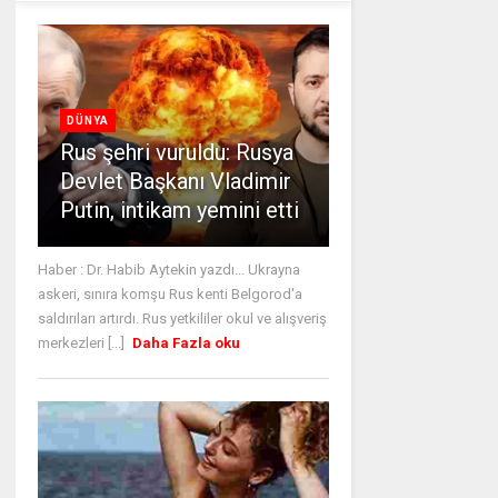
DÜNYA
Rus şehri vuruldu: Rusya
Devlet Başkanı Vladimir
Putin, intikam yemini etti
Haber : Dr. Habib Aytekin yazdı... Ukrayna
askeri, sınıra komşu Rus kenti Belgorod'a
saldırıları artırdı. Rus yetkililer okul ve alışveriş
merkezleri [...]
Daha Fazla oku