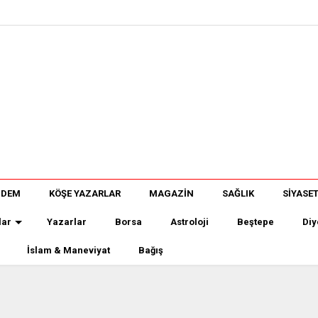
NDEM
KÖŞE YAZARLAR
MAGAZİN
SAĞLIK
SİYASE
lar
Yazarlar
Borsa
Astroloji
Beştepe
Diy
İslam & Maneviyat
Bağış