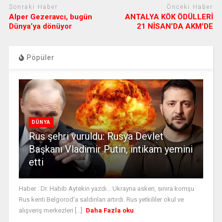
Sonraki Haber
Önceki Haber
Alper Gezeravcı, bugün
ANTALYA KÖK ÖDÜLLERİ
Dünya’ya dönüyor
21 NİSAN’DA AKM’DE
Pöpüler
DÜNYA
Rus şehri vuruldu: Rusya Devlet
Başkanı Vladimir Putin, intikam yemini
etti
Haber : Dr. Habib Aytekin yazdı... Ukrayna askeri, sınıra komşu
Rus kenti Belgorod'a saldırıları artırdı. Rus yetkililer okul ve
alışveriş merkezleri [...]
Daha Fazla oku