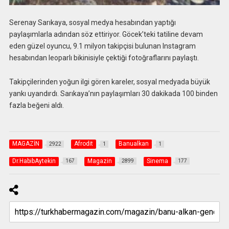
Serenay Sarıkaya, sosyal medya hesabından yaptığı
paylaşımlarla adından söz ettiriyor. Göcek’teki tatiline devam
eden güzel oyuncu, 9.1 milyon takipçisi bulunan Instagram
hesabından leoparlı bikinisiyle çektiği fotoğraflarını paylaştı.
Takipçilerinden yoğun ilgi gören kareler, sosyal medyada büyük
yankı uyandırdı. Sarıkaya’nın paylaşımları 30 dakikada 100 binden
fazla beğeni aldı.
MAGAZİN
Afrodit
Banualkan
2922
1
1
Dr.HabibAytekin
Magazin
Sinema
167
2899
177