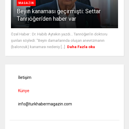
MAGAZİN
Beyin kanaması geçirmişti: Settar
Tanrıöğen’den haber var
Özel Haber : Dr. Habib Aytekin yazdı... Tanrıöğen'in doktoru
şunları söyledi: "Beyin damarlarında oluşan anevrizmanın
(baloncuk) kanaması nedeniy [...]
Daha Fazla oku
İletişim
Künye
info@turkhabermagazin.com