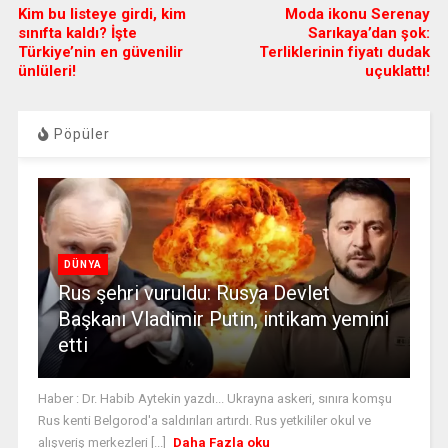
Kim bu listeye girdi, kim
Moda ikonu Serenay
sınıfta kaldı? İşte
Sarıkaya’dan şok:
Türkiye’nin en güvenilir
Terliklerinin fiyatı dudak
ünlüleri!
uçuklattı!
Pöpüler
DÜNYA
Rus şehri vuruldu: Rusya Devlet
Başkanı Vladimir Putin, intikam yemini
etti
Haber : Dr. Habib Aytekin yazdı... Ukrayna askeri, sınıra komşu
Rus kenti Belgorod'a saldırıları artırdı. Rus yetkililer okul ve
alışveriş merkezleri [...]
Daha Fazla oku