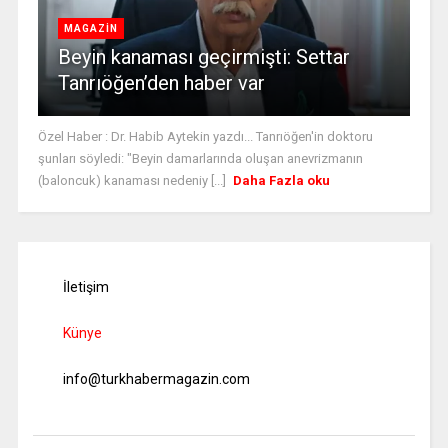
MAGAZİN
Beyin kanaması geçirmişti: Settar
Tanrıöğen’den haber var
Özel Haber : Dr. Habib Aytekin yazdı... Tanrıöğen'in doktoru
şunları söyledi: "Beyin damarlarında oluşan anevrizmanın
(baloncuk) kanaması nedeniy [...]
Daha Fazla oku
İletişim
Künye
info@turkhabermagazin.com