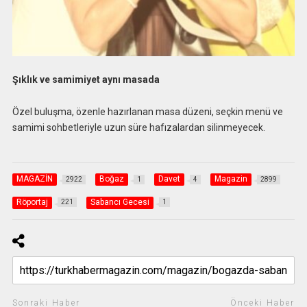
Şıklık ve samimiyet aynı masada
Özel buluşma, özenle hazırlanan masa düzeni, seçkin menü ve
samimi sohbetleriyle uzun süre hafızalardan silinmeyecek.
MAGAZİN
Boğaz
Davet
Magazin
2922
1
4
2899
Röportaj
Sabancı Gecesi
221
1
Sonraki Haber
Önceki Haber