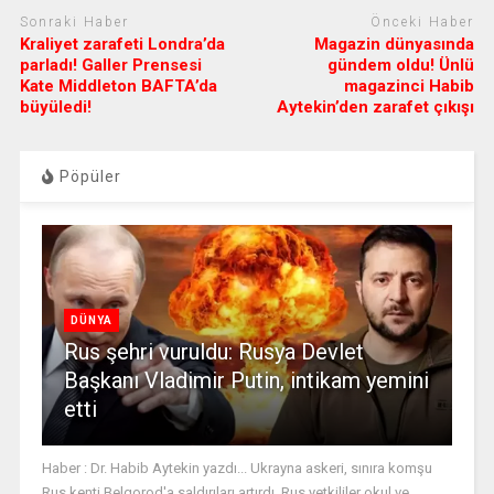
Sonraki Haber
Önceki Haber
Kraliyet zarafeti Londra’da
Magazin dünyasında
parladı! Galler Prensesi
gündem oldu! Ünlü
Kate Middleton BAFTA’da
magazinci Habib
büyüledi!
Aytekin’den zarafet çıkışı
Pöpüler
DÜNYA
Rus şehri vuruldu: Rusya Devlet
Başkanı Vladimir Putin, intikam yemini
etti
Haber : Dr. Habib Aytekin yazdı... Ukrayna askeri, sınıra komşu
Rus kenti Belgorod'a saldırıları artırdı. Rus yetkililer okul ve