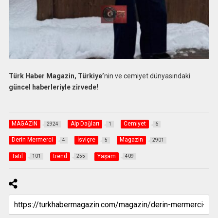
Türk Haber Magazin, Türkiye’
nin ve cemiyet dünyasındaki
güncel haberleriyle zirvede!
MAGAZİN
Alp Dağları
Cemiyet
2924
1
6
Derin Mermerci
İsviçre
Magazin
4
5
2901
Tatil
trend
Yaşam
101
255
409