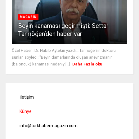
MAGAZİN
Beyin kanaması geçirmişti: Settar
Tanrıöğen’den haber var
Özel Haber : Dr. Habib Aytekin yazdı... Tanrıöğen'in doktoru
şunları söyledi: "Beyin damarlarında oluşan anevrizmanın
(baloncuk) kanaması nedeniy [...]
Daha Fazla oku
İletişim
Künye
info@turkhabermagazin.com