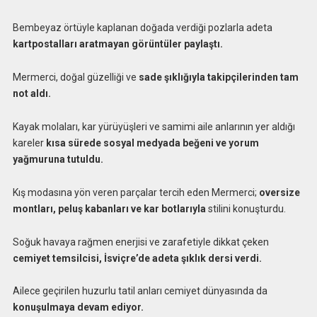
Bembeyaz örtüyle kaplanan doğada verdiği pozlarla adeta
kartpostalları aratmayan görüntüler paylaştı.
Mermerci, doğal güzelliği ve
sade şıklığıyla takipçilerinden tam
not aldı.
Kayak molaları, kar yürüyüşleri ve samimi aile anlarının yer aldığı
kareler
kısa sürede sosyal medyada beğeni ve yorum
yağmuruna tutuldu.
Kış modasına yön veren parçalar tercih eden Mermerci;
oversize
montları, peluş kabanları ve kar botlarıyla
stilini konuşturdu.
Soğuk havaya rağmen enerjisi ve zarafetiyle dikkat çeken
cemiyet temsilcisi, İsviçre’de adeta şıklık dersi verdi.
Ailece geçirilen huzurlu tatil anları cemiyet dünyasında da
konuşulmaya devam ediyor.