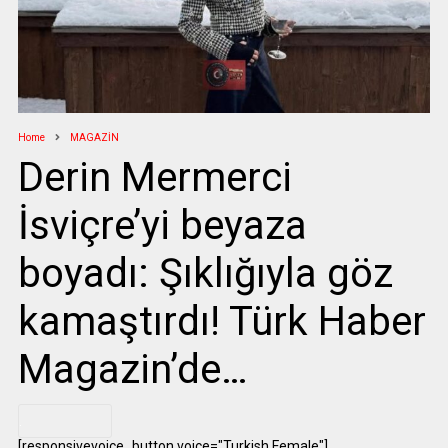
Home
MAGAZİN
Derin Mermerci
İsviçre’yi beyaza
boyadı: Şıklığıyla göz
kamaştırdı! Türk Haber
Magazin’de…
.
[responsivevoice_button voice="Turkish Female"]