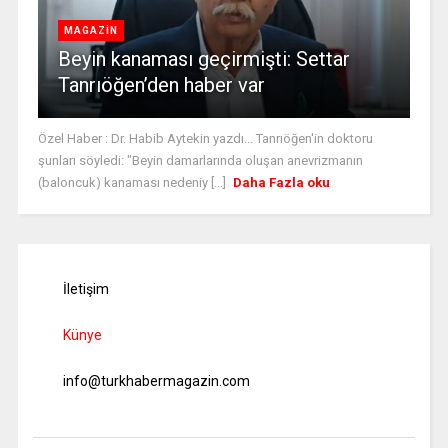
MAGAZİN
Beyin kanaması geçirmişti: Settar
Tanrıöğen’den haber var
Özel Haber : Dr. Habib Aytekin yazdı... Tanrıöğen'in doktoru
şunları söyledi: "Beyin damarlarında oluşan anevrizmanın
(baloncuk) kanaması nedeniy [...]
Daha Fazla oku
İletişim
Künye
info@turkhabermagazin.com