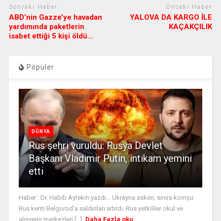
Sonraki Haber
Önceki Haber
ABD’nin Gazze’ye havadan
YALOVA DA KARGO İLE
yardımında paketlerin
KAÇAKÇILIK
isabet ettiği 5 kişi öldü…
Pöpüler
DÜNYA
Rus şehri vuruldu: Rusya Devlet
Başkanı Vladimir Putin, intikam yemini
etti
Haber : Dr. Habib Aytekin yazdı... Ukrayna askeri, sınıra komşu
Rus kenti Belgorod'a saldırıları artırdı. Rus yetkililer okul ve
alışveriş merkezleri [...]
Daha Fazla oku