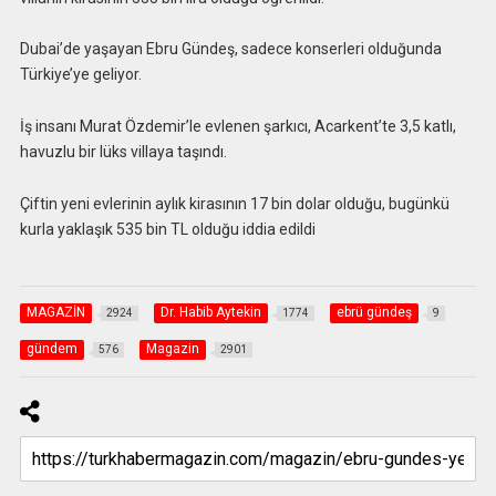
Dubai’de yaşayan Ebru Gündeş, sadece konserleri olduğunda
Türkiye’ye geliyor.
İş insanı Murat Özdemir’le evlenen şarkıcı, Acarkent’te 3,5 katlı,
havuzlu bir lüks villaya taşındı.
Çiftin yeni evlerinin aylık kirasının 17 bin dolar olduğu, bugünkü
kurla yaklaşık 535 bin TL olduğu iddia edildi
MAGAZİN
Dr. Habib Aytekin
ebrü gündeş
2924
1774
9
gündem
Magazin
576
2901