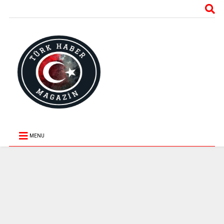
Haber :
Dr.
Melih Altınok’un Show TV’den kovulmasının ardından Ece
Habib
Üner’in de işine son verildiği öğrenildi. Show TV dün sabah
Aytekin
TMSF tarafından Ciner Grubu’na teslim edilmişti. Konu ile ilgili
yazdı…
Ece Üner tarafından henüz bir açıklama yapılmadı.
MENU