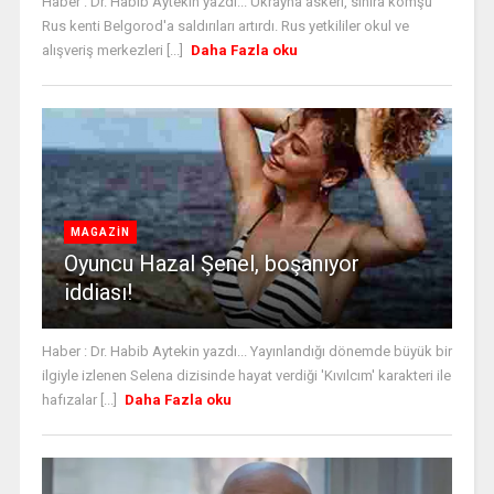
Haber : Dr. Habib Aytekin yazdı... Ukrayna askeri, sınıra komşu
Rus kenti Belgorod'a saldırıları artırdı. Rus yetkililer okul ve
alışveriş merkezleri [...]
Daha Fazla oku
MAGAZİN
Oyuncu Hazal Şenel, boşanıyor
iddiası!
Haber : Dr. Habib Aytekin yazdı... Yayınlandığı dönemde büyük bir
ilgiyle izlenen Selena dizisinde hayat verdiği 'Kıvılcım' karakteri ile
hafızalar [...]
Daha Fazla oku