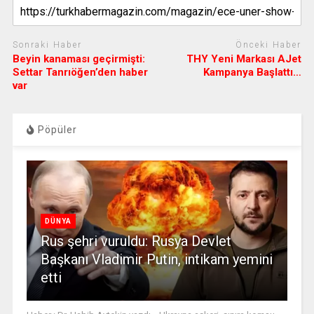
Sonraki Haber
Önceki Haber
Beyin kanaması geçirmişti:
THY Yeni Markası AJet
Settar Tanrıöğen’den haber
Kampanya Başlattı…
var
Pöpüler
DÜNYA
Rus şehri vuruldu: Rusya Devlet
Başkanı Vladimir Putin, intikam yemini
etti