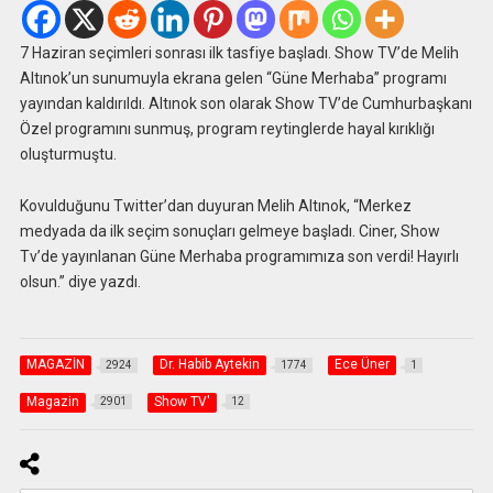
7 Haziran seçimleri sonrası ilk tasfiye başladı. Show TV’de Melih
Altınok’un sunumuyla ekrana gelen “Güne Merhaba” programı
yayından kaldırıldı. Altınok son olarak Show TV’de Cumhurbaşkanı
Özel programını sunmuş, program reytinglerde hayal kırıklığı
oluşturmuştu.
Kovulduğunu Twitter’dan duyuran Melih Altınok, “Merkez
medyada da ilk seçim sonuçları gelmeye başladı. Ciner, Show
Tv’de yayınlanan Güne Merhaba programımıza son verdi! Hayırlı
olsun.” diye yazdı.
MAGAZİN
Dr. Habib Aytekin
Ece Üner
2924
1774
1
Magazin
Show TV'
2901
12