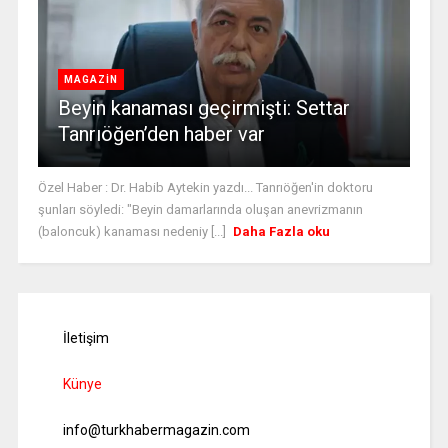
MAGAZİN
Beyin kanaması geçirmişti: Settar
Tanrıöğen’den haber var
Özel Haber : Dr. Habib Aytekin yazdı... Tanrıöğen'in doktoru
şunları söyledi: "Beyin damarlarında oluşan anevrizmanın
(baloncuk) kanaması nedeniy [...]
Daha Fazla oku
İletişim
Künye
info@turkhabermagazin.com