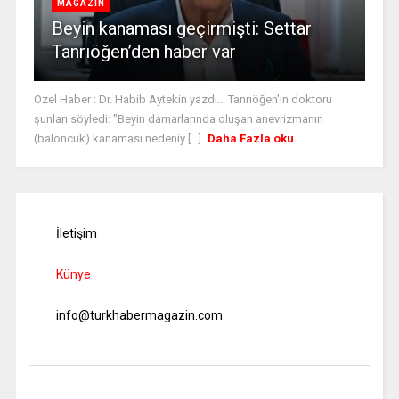
MAGAZİN
Beyin kanaması geçirmişti: Settar
Tanrıöğen’den haber var
Özel Haber : Dr. Habib Aytekin yazdı... Tanrıöğen'in doktoru
şunları söyledi: "Beyin damarlarında oluşan anevrizmanın
(baloncuk) kanaması nedeniy [...]
Daha Fazla oku
İletişim
Künye
info@turkhabermagazin.com