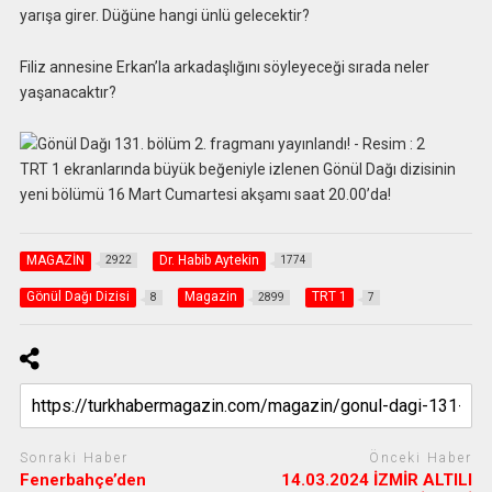
yarışa girer. Düğüne hangi ünlü gelecektir?
Filiz annesine Erkan’la arkadaşlığını söyleyeceği sırada neler
yaşanacaktır?
TRT 1 ekranlarında büyük beğeniyle izlenen Gönül Dağı dizisinin
yeni bölümü 16 Mart Cumartesi akşamı saat 20.00’da!
MAGAZİN
Dr. Habib Aytekin
2922
1774
Gönül Dağı Dizisi
Magazin
TRT 1
8
2899
7
Sonraki Haber
Önceki Haber
Fenerbahçe’den
14.03.2024 İZMİR ALTILI