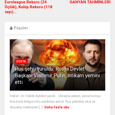
Euroleague Rekoru (24
GANYAN TAHMİNLERİ
Üçlük), Kulüp Rekoru (118
sayı)…
Pöpüler
DÜNYA
Rus şehri vuruldu: Rusya Devlet
Başkanı Vladimir Putin, intikam yemini
etti
Haber : Dr. Habib Aytekin yazdı... Ukrayna askeri, sınıra komşu
Rus kenti Belgorod'a saldırıları artırdı. Rus yetkililer okul ve
alışveriş merkezleri [...]
Daha Fazla oku