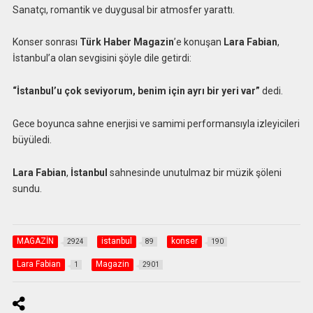
Sanatçı, romantik ve duygusal bir atmosfer yarattı.
Konser sonrası
Türk Haber Magazin
’e konuşan
Lara
Fabian
,
İstanbul’a olan sevgisini şöyle dile getirdi:
“İstanbul’u çok seviyorum, benim için ayrı bir yeri var”
dedi.
Gece boyunca sahne enerjisi ve samimi performansıyla izleyicileri
büyüledi.
Lara
Fabian
,
İstanbul
sahnesinde unutulmaz bir müzik şöleni
sundu.
MAGAZİN
istanbul
konser
2924
89
190
Lara Fabian
Magazin
1
2901