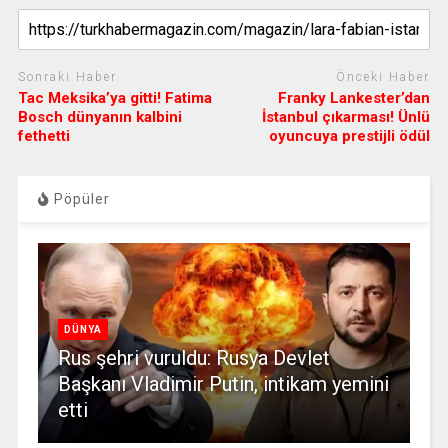
Sonraki Haber
Önceki Haber
Tac Meksika’ya gitti! Fatima
Franky Lankester’dan
Bosch dünyanın kalbini
İstanbul çıkarması! Ünlü
fethetti
oyuncuya prestijli ödül
Pöpüler
DÜNYA
Rus şehri vuruldu: Rusya Devlet
Başkanı Vladimir Putin, intikam yemini
etti