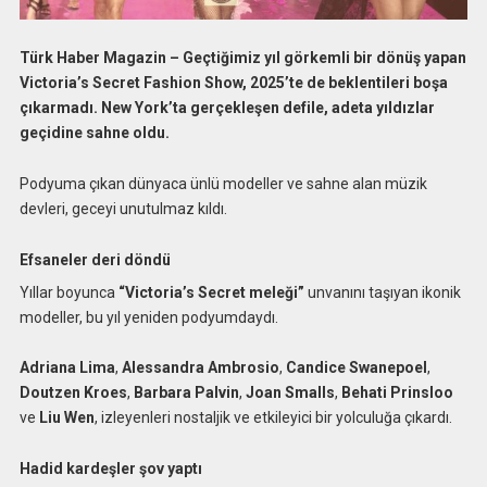
Türk Haber Magazin – Geçtiğimiz yıl görkemli bir dönüş yapan
Victoria’s Secret Fashion Show, 2025’te de beklentileri boşa
çıkarmadı. New York’ta gerçekleşen defile, adeta yıldızlar
geçidine sahne oldu.
Podyuma çıkan dünyaca ünlü modeller ve sahne alan müzik
devleri, geceyi unutulmaz kıldı.
Efsaneler deri döndü
Yıllar boyunca
“Victoria’s Secret meleği”
unvanını taşıyan ikonik
modeller, bu yıl yeniden podyumdaydı.
Adriana Lima
,
Alessandra Ambrosio
,
Candice Swanepoel
,
Doutzen Kroes
,
Barbara Palvin
,
Joan Smalls
,
Behati Prinsloo
ve
Liu Wen
, izleyenleri nostaljik ve etkileyici bir yolculuğa çıkardı.
Hadid kardeşler şov yaptı