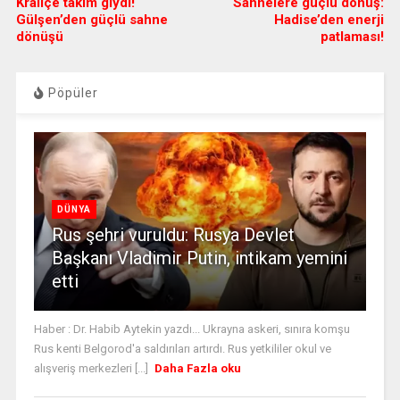
Kraliçe takım giydi!
Sahnelere güçlü dönüş:
Gülşen’den güçlü sahne
Hadise’den enerji
dönüşü
patlaması!
Pöpüler
DÜNYA
Rus şehri vuruldu: Rusya Devlet
Başkanı Vladimir Putin, intikam yemini
etti
Haber : Dr. Habib Aytekin yazdı... Ukrayna askeri, sınıra komşu
Rus kenti Belgorod'a saldırıları artırdı. Rus yetkililer okul ve
alışveriş merkezleri [...]
Daha Fazla oku