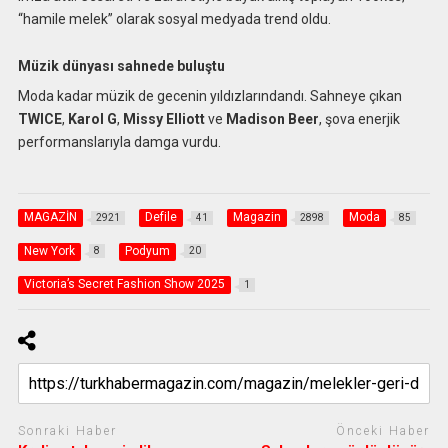
“hamile melek” olarak sosyal medyada trend oldu.
Müzik dünyası sahnede buluştu
Moda kadar müzik de gecenin yıldızlarındandı. Sahneye çıkan
TWICE
,
Karol G
,
Missy Elliott
ve
Madison Beer
, şova enerjik
performanslarıyla damga vurdu.
MAGAZİN
Defile
Magazin
Moda
2921
41
2898
85
New York
Podyum
8
20
Victoria’s Secret Fashion Show 2025
1
Sonraki Haber
Önceki Haber