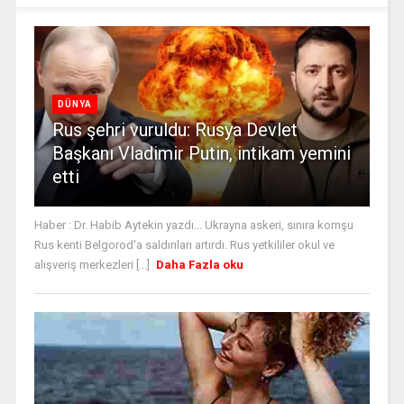
DÜNYA
Rus şehri vuruldu: Rusya Devlet
Başkanı Vladimir Putin, intikam yemini
etti
Haber : Dr. Habib Aytekin yazdı... Ukrayna askeri, sınıra komşu
Rus kenti Belgorod'a saldırıları artırdı. Rus yetkililer okul ve
alışveriş merkezleri [...]
Daha Fazla oku