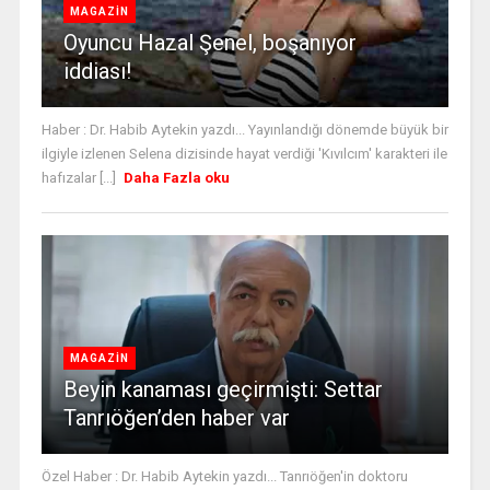
MAGAZİN
Oyuncu Hazal Şenel, boşanıyor
iddiası!
Haber : Dr. Habib Aytekin yazdı... Yayınlandığı dönemde büyük bir
ilgiyle izlenen Selena dizisinde hayat verdiği 'Kıvılcım' karakteri ile
hafızalar [...]
Daha Fazla oku
MAGAZİN
Beyin kanaması geçirmişti: Settar
Tanrıöğen’den haber var
Özel Haber : Dr. Habib Aytekin yazdı... Tanrıöğen'in doktoru