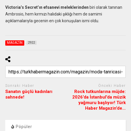
Victoria’s Secret’ın efsanevi meleklerinden
biri olarak tanınan
Ambrosio, hem kırmızı halıdaki şıklığı hem de samimi
açıklamalarıyla gecenin en çok konuşulan ismi oldu.
MAGAZİN
2922
Sonraki Haber
Önceki Haber
Sanatın güçlü kadınları
Rock tutkunlarına müjde:
sahnede!
2026’da İstanbul’da müzik
yağmuru başlıyor! Türk
Haber Magazin’de…
Pöpüler