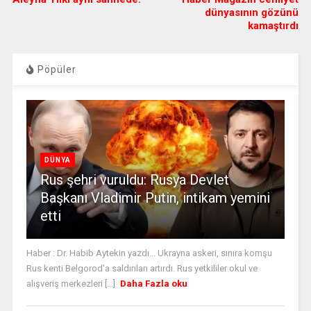
dünyasının gözünü
kamaştırdı
Pöpüler
DÜNYA
Rus şehri vuruldu: Rusya Devlet
Başkanı Vladimir Putin, intikam yemini
etti
Haber : Dr. Habib Aytekin yazdı... Ukrayna askeri, sınıra komşu
Rus kenti Belgorod'a saldırıları artırdı. Rus yetkililer okul ve
alışveriş merkezleri [...]
Daha Fazla oku