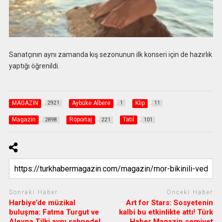
Sanatçının aynı zamanda kış sezonunun ilk konseri için de hazırlık
yaptığı öğrenildi.
MAGAZİN
Aybüke Albere
Klip
2921
1
11
Magazin
Röportaj
Tatil
2898
221
101
Sonraki Haber
Önceki Haber
Harbiye’de müzikal
Art for Stars: Sosyetenin
buluşma: Fatma Turgut ve
kalbi bu etkinlikte attı! Türk
Aleyna Tilki aynı sahnede!
Haber Magazin cemiyet