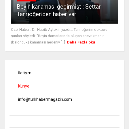
Beyin kanaması geçirmişti: Settar
Tanrıöğen’den haber var
Özel Haber : Dr. Habib Aytekin yazdı... Tanrıöğen'in doktoru
şunları söyledi: "Beyin damarlarında oluşan anevrizmanın
(baloncuk) kanaması nedeniy [...]
Daha Fazla oku
İletişim
Künye
info@turkhabermagazin.com