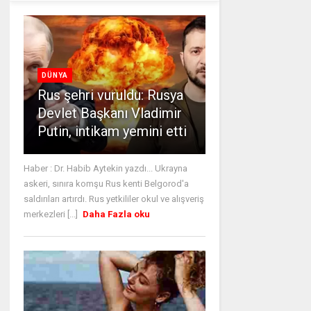
DÜNYA
Rus şehri vuruldu: Rusya
Devlet Başkanı Vladimir
Putin, intikam yemini etti
Haber : Dr. Habib Aytekin yazdı... Ukrayna
askeri, sınıra komşu Rus kenti Belgorod'a
saldırıları artırdı. Rus yetkililer okul ve alışveriş
merkezleri [...]
Daha Fazla oku