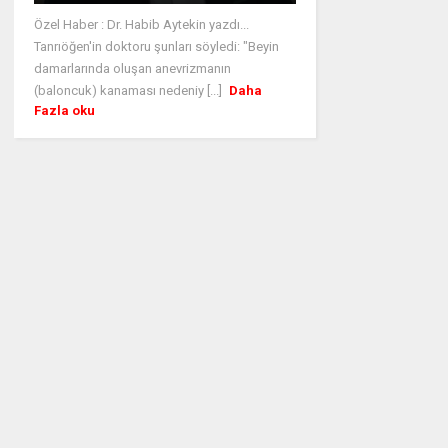
Özel Haber : Dr. Habib Aytekin yazdı...
Tanrıöğen'in doktoru şunları söyledi: "Beyin
damarlarında oluşan anevrizmanın
(baloncuk) kanaması nedeniy [...]
Daha
Fazla oku