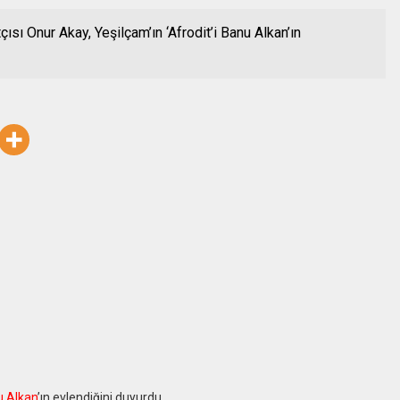
çısı Onur Akay, Yeşilçam’ın ‘Afrodit’i Banu Alkan’ın
 Alkan
’ın evlendiğini duyurdu.