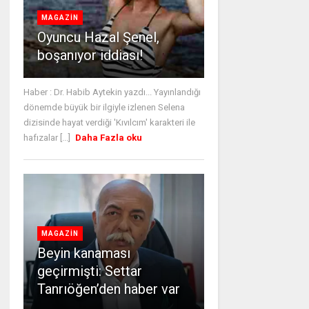
MAGAZİN
Oyuncu Hazal Şenel,
boşanıyor iddiası!
Haber : Dr. Habib Aytekin yazdı... Yayınlandığı
dönemde büyük bir ilgiyle izlenen Selena
dizisinde hayat verdiği 'Kıvılcım' karakteri ile
hafızalar [...]
Daha Fazla oku
MAGAZİN
Beyin kanaması
geçirmişti: Settar
Tanrıöğen’den haber var