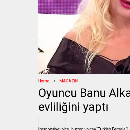
Home
MAGAZİN
Oyuncu Banu Alkan
evliliğini yaptı
.
[responsivevoice_button voice="Turkish Female"]