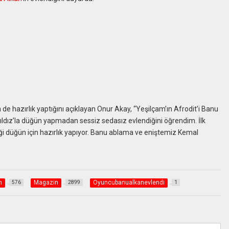
in de hazırlık yaptığını açıklayan Onur Akay, “Yeşilçam’ın Afrodit’i Banu
 Yıldız’la düğün yapmadan sessiz sedasız evlendiğini öğrendim. İlk
yeceği düğün için hazırlık yapıyor. Banu ablama ve eniştemiz Kemal
m
Magazin
Oyuncubanualkanevlendi
576
2899
1