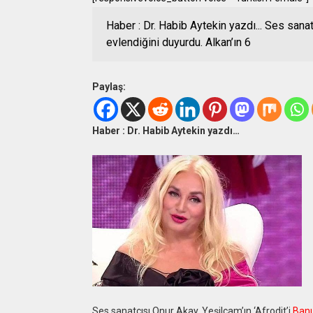
Haber : Dr. Habib Aytekin yazdı... Ses sanat
evlendiğini duyurdu. Alkan’ın 6
Paylaş:
Haber : Dr. Habib Aytekin yazdı…
Ses sanatçısı Onur Akay, Yeşilçam’ın ‘Afrodit’i
Banu