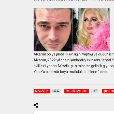
Alkan’ın 65 yaşında ilk evliliğini yaptığı ve düğün iç
Alkan’ın, 2022 yılında nişanlandığı iş insanı Kemal
evliliğini yapan Afrodit, şu şıralar ise gelinlik gi
Yıldız’a bir ömür boyu mutluluklar dilerim” dedi.
MAGAZİN
Dr.HabibAytekin
günde
2922
167