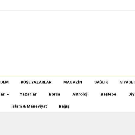
NDEM
KÖŞE YAZARLAR
MAGAZİN
SAĞLIK
SİYASE
lar
Yazarlar
Borsa
Astroloji
Beştepe
Diy
İslam & Maneviyat
Bağış