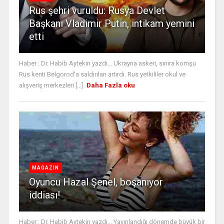
Rus şehri vuruldu: Rusya Devlet
Başkanı Vladimir Putin, intikam yemini
etti
Haber : Dr. Habib Aytekin yazdı... Ukrayna askeri, sınıra komşu
Rus kenti Belgorod'a saldırıları artırdı. Rus yetkililer okul ve
alışveriş merkezleri [...]
Daha Fazla oku
MAGAZİN
Oyuncu Hazal Şenel, boşanıyor
iddiası!
Haber : Dr. Habib Aytekin yazdı... Yayınlandığı dönemde büyük bir