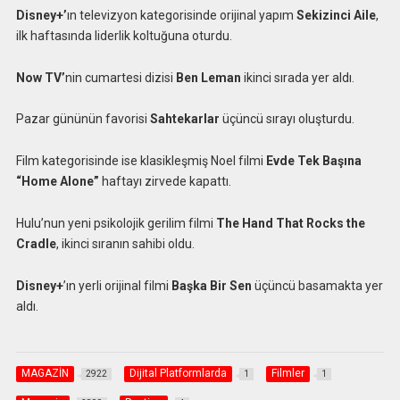
Disney+’
ın televizyon kategorisinde orijinal yapım
Sekizinci Aile
,
ilk haftasında liderlik koltuğuna oturdu.
Now TV’
nin cumartesi dizisi
Ben Leman
ikinci sırada yer aldı.
Pazar gününün favorisi
Sahtekarlar
üçüncü sırayı oluşturdu.
Film kategorisinde ise klasikleşmiş Noel filmi
Evde Tek Başına
“Home Alone”
haftayı zirvede kapattı.
Hulu’nun yeni psikolojik gerilim filmi
The Hand That Rocks the
Cradle
, ikinci sıranın sahibi oldu.
Disney+
’ın yerli orijinal filmi
Başka Bir Sen
üçüncü basamakta yer
aldı.
MAGAZİN
Dijital Platformlarda
Filmler
2922
1
1