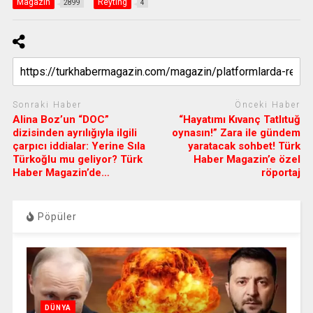
Magazin
Reyting
2899
4
Sonraki Haber
Önceki Haber
Alina Boz’un “DOC”
“Hayatımı Kıvanç Tatlıtuğ
dizisinden ayrılığıyla ilgili
oynasın!” Zara ile gündem
çarpıcı iddialar: Yerine Sıla
yaratacak sohbet! Türk
Türkoğlu mu geliyor? Türk
Haber Magazin’e özel
Haber Magazin’de…
röportaj
Pöpüler
DÜNYA