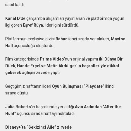
sabit kaldı.
Kanal D
’de çarşamba akşamları yayınlanan ve platformda yoğun
ilgi gören
Eşref Rüya
, liderliğini sürdürdü.
Platformun exclusive dizisi
Bahar
ikinci sırada yer alırken,
Maxton
Hall
üçüncülüğü oluşturdu.
Film kategorisinde
Prime Video
’nun orijinal yapımı
İki Dünya Bir
Dilek
,
Hande Erçel ve Metin Akdülger’in başrolleriyle dikkat
çekerek
açılışını zirvede yaptı.
Geçtiğimiz haftanın lideri
Oyun Buluşması “Playdate”
ikinci
sıraya düştü.
Julia Roberts
’ın başrolünde yer aldığı
Avın Ardından “After the
Hunt”
üçüncü sırada haftayı noktaladı.
Disney+’ta “Sekizinci Aile” zirvede