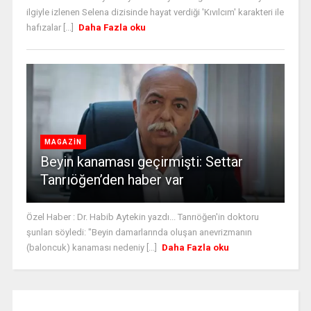
ilgiyle izlenen Selena dizisinde hayat verdiği 'Kıvılcım' karakteri ile
hafızalar [...]
Daha Fazla oku
MAGAZİN
Beyin kanaması geçirmişti: Settar
Tanrıöğen’den haber var
Özel Haber : Dr. Habib Aytekin yazdı... Tanrıöğen'in doktoru
şunları söyledi: "Beyin damarlarında oluşan anevrizmanın
(baloncuk) kanaması nedeniy [...]
Daha Fazla oku