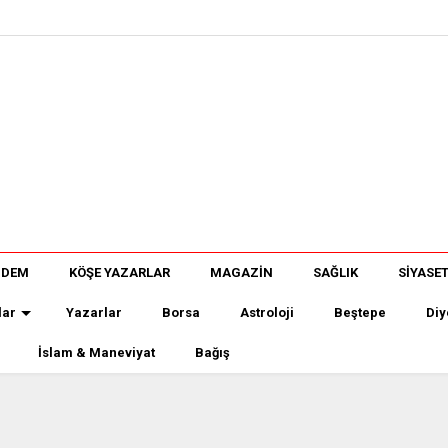
NDEM
KÖŞE YAZARLAR
MAGAZİN
SAĞLIK
SİYASE
lar
Yazarlar
Borsa
Astroloji
Beştepe
Diy
İslam & Maneviyat
Bağış