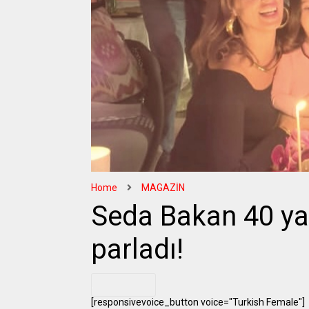
Home
MAGAZİN
Seda Bakan 40 ya
parladı!
.
[responsivevoice_button voice="Turkish Female"]