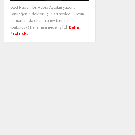
Özel Haber : Dr. Habib Aytekin yazdı...
Tanrıöğen'in doktoru şunları söyledi: "Beyin
damarlarında oluşan anevrizmanın
(baloncuk) kanaması nedeniy [...]
Daha
Fazla oku