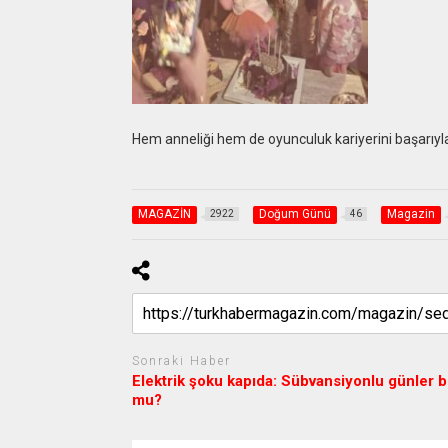
Hem anneliği hem de oyunculuk kariyerini başarıyla s
MAGAZİN
Doğum Günü
Magazin
2922
46
Sonraki Haber
Elektrik şoku kapıda: Sübvansiyonlu günler bi
mu?