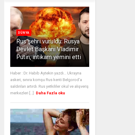
DÜNYA
Rus şehri vuruldu: Rusya
Devlet Başkanı Vladimir
Putin, intikam yemini etti
Haber : Dr. Habib Aytekin yazdı... Ukrayna
askeri, sınıra komşu Rus kenti Belgorod'a
saldırıları artırdı. Rus yetkililer okul ve alışveriş
merkezleri [...]
Daha Fazla oku