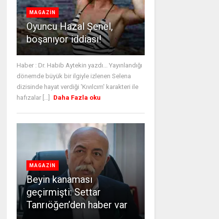
MAGAZİN
Oyuncu Hazal Şenel,
boşanıyor iddiası!
Haber : Dr. Habib Aytekin yazdı... Yayınlandığı
dönemde büyük bir ilgiyle izlenen Selena
dizisinde hayat verdiği 'Kıvılcım' karakteri ile
hafızalar [...]
Daha Fazla oku
MAGAZİN
Beyin kanaması
geçirmişti: Settar
Tanrıöğen’den haber var