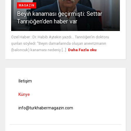
MAGAZİN
Beyin kanaması geçirmişti: Settar
Tanrıöğen’den haber var
Özel Haber : Dr. Habib Aytekin yazdı... Tanrıöğen'in doktoru
şunları söyledi: "Beyin damarlarında oluşan anevrizmanın
(baloncuk) kanaması nedeniy [...]
Daha Fazla oku
İletişim
Künye
info@turkhabermagazin.com