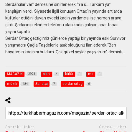
Serdarcılar var” demesine sinirlenerek “Ya s… Tarkan’ı ya”
karşılığını verdi. Siyasetle ilgili konuşan Ortaç’ın yayında art arda
küfürler ettiğini duyan evdeki kadın yardımcısı ise hemen araya
girdi. Şarkıcının elinden telefonu alan kadın çalışan apar topar
yayını kapattı.
Serdar Ortaç geçtiğimiz günlerde yaptığı bir yayında eski Survivor
yarışmacısı Çağla Taşdelen’e aşık olduğunu ilan ederek “Ben
hayatımın kadınını buldum. Çok güzel şeyler yaşıyorum” demişti.
MAGAZİN
alkol
küfür
ms
2924
4
1
1
müzik
Sanatçı
serdar ortaç
184
7
6
Sonraki Haber
Önceki Haber