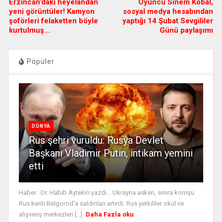
Erzincan’daki heyelandan
Oyuncu Sinem Kobal,
yeni görüntüler! Kamyon
sosyal medya hesabından
şoförleri felaketten böyle
yaptığı 14 Şubat Sevgililer
kurtulmuş…
Günü paylaşımı
Pöpüler
DÜNYA
Rus şehri vuruldu: Rusya Devlet
Başkanı Vladimir Putin, intikam yemini
etti
Haber : Dr. Habib Aytekin yazdı... Ukrayna askeri, sınıra komşu
Rus kenti Belgorod'a saldırıları artırdı. Rus yetkililer okul ve
alışveriş merkezleri [...]
Daha Fazla oku