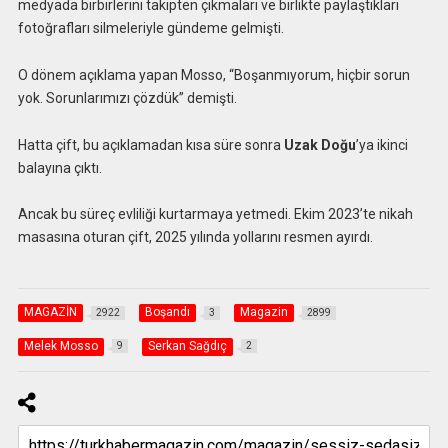
medyada birbirlerini takipten çıkmaları ve birlikte paylaştıkları
fotoğrafları silmeleriyle gündeme gelmişti.
O dönem açıklama yapan Mosso, “Boşanmıyorum, hiçbir sorun
yok. Sorunlarımızı çözdük” demişti.
Hatta çift, bu açıklamadan kısa süre sonra
Uzak Doğu
’ya ikinci
balayına çıktı.
Ancak bu süreç evliliği kurtarmaya yetmedi. Ekim 2023’te nikah
masasına oturan çift, 2025 yılında yollarını resmen ayırdı.
MAGAZİN
Boşandı
Magazin
2922
3
2899
Melek Mosso
Serkan Sağdıç
9
2