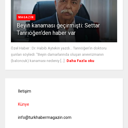
MAGAZİN
Beyin kanaması geçirmişti: Settar
Tanrıöğen’den haber var
Özel Haber : Dr. Habib Aytekin yazdı... Tanrıöğen'in doktoru
şunları söyledi: "Beyin damarlarında oluşan anevrizmanın
(baloncuk) kanaması nedeniy [...]
Daha Fazla oku
İletişim
Künye
info@turkhabermagazin.com