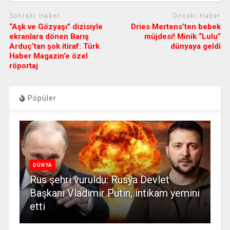
Sonraki Haber
Önceki Haber
“Aşk ve Gözyaşı” dizisiyle
Dries Mertens’ten bebek
ekranlara dönen Barış
müjdesi! Minik “Lulu”
Arduç’tan şok itiraf: Türk
dünyaya geldi
Haber Magazin’e özel
röportaj
Pöpüler
DÜNYA
Rus şehri vuruldu: Rusya Devlet
Başkanı Vladimir Putin, intikam yemini
etti