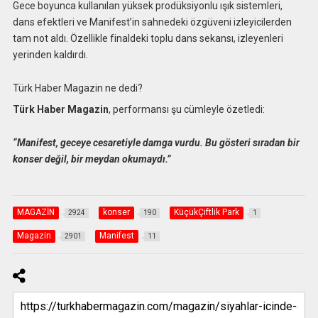
Gece boyunca kullanılan yüksek prodüksiyonlu ışık sistemleri,
dans efektleri ve Manifest’in sahnedeki özgüveni izleyicilerden
tam not aldı. Özellikle finaldeki toplu dans sekansı, izleyenleri
yerinden kaldırdı.
Türk Haber Magazin ne dedi?
Türk Haber Magazin
, performansı şu cümleyle özetledi:
“Manifest, geceye cesaretiyle damga vurdu. Bu gösteri sıradan bir
konser değil, bir meydan okumaydı.”
MAGAZİN
konser
KüçükÇiftlik Park
2924
190
1
Magazin
Manifest
2901
11