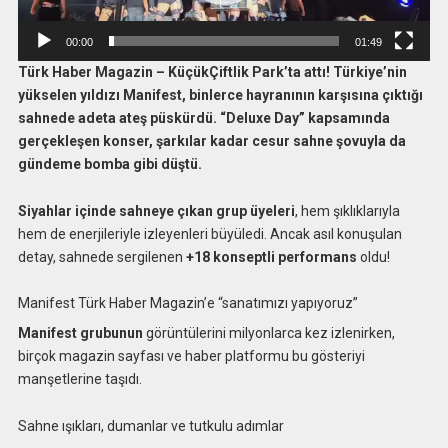
00:00
01:49
Türk Haber Magazin – KüçükÇiftlik Park’ta attı! Türkiye’nin
yükselen yıldızı Manifest, binlerce hayranının karşısına çıktığı
sahnede adeta ateş püskürdü. “Deluxe Day” kapsamında
gerçekleşen konser, şarkılar kadar cesur sahne şovuyla da
gündeme bomba gibi düştü.
Siyahlar içinde sahneye çıkan grup üyeleri
, hem şıklıklarıyla
hem de enerjileriyle izleyenleri büyüledi. Ancak asıl konuşulan
detay, sahnede sergilenen
+18 konseptli performans
oldu!
Manifest Türk Haber Magazin’e “sanatımızı yapıyoruz”
Manifest grubunun
görüntülerini milyonlarca kez izlenirken,
birçok magazin sayfası ve haber platformu bu gösteriyi
manşetlerine taşıdı.
Sahne ışıkları, dumanlar ve tutkulu adımlar