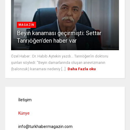
MAGAZİN
Beyin kanaması geçirmişti: Settar
Tanrıöğen’den haber var
Özel Haber : Dr. Habib Aytekin yazdı... Tanrıöğen'in doktoru
şunları söyledi: "Beyin damarlarında oluşan anevrizmanın
(baloncuk) kanaması nedeniy [...]
Daha Fazla oku
İletişim
Künye
info@turkhabermagazin.com