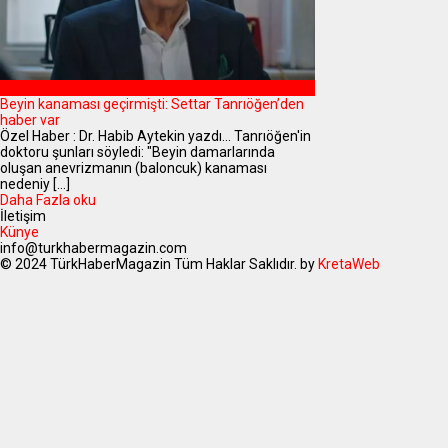
MAGAZİN
Beyin kanaması geçirmişti: Settar Tanrıöğen’den
haber var
Özel Haber : Dr. Habib Aytekin yazdı... Tanrıöğen'in
doktoru şunları söyledi: "Beyin damarlarında
oluşan anevrizmanın (baloncuk) kanaması
nedeniy [...]
Daha Fazla oku
İletişim
Künye
info@turkhabermagazin.com
© 2024 TürkHaberMagazin Tüm Haklar Saklıdır. by
KretaWeb