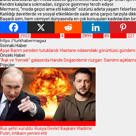
Kendini kalıplara sokmadan, özgürce giyinmeyi tercih ediyor.
Mermerci, “moda geçici ama stil kalıcıdır” sözünü adeta yaşam felsefes
Katıldığı davetlerde ve sosyal etkinliklerde sade ama çarpıcı tarzıyla dikk
Başarılı isim, hem cemiyet dünyasında en çok konuşulan kadınlardan bir
MAGAZİN
2922
Derin Mermerci
4
Magazin
2899
Moda
85
Röportaj
221
Sonraki Haber
Ayşe Barım yeniden tutuklandı: Hastane odasındaki görüntüsü gündem
Önceki Haber
“Aşk ve Yemek” galasında Hande Doğandemir rüzgarı: Samimi açıklama
Pöpüler
DÜNYA
Rus şehri vuruldu: Rusya Devlet Başkanı Vladimir
Putin, intikam yemini etti