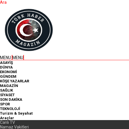
Ara
MENU
MENU
ASAYİŞ
DÜNYA
EKONOMİ
GÜNDEM
KÖŞE YAZARLAR
MAGAZİN
SAĞLIK
SİYASET
SON DAKİKA
SPOR
TEKNOLOJİ
Turizm & Seyahat
Araçlar
Canlı TV
Namaz Vakitleri