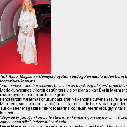
Türk Haber Magazin – Cemiyet hayatının önde gelen isimlerinden Derin M
Magazine’e konuştu.
“Kombinlerimi kendim seçerim, bu benim en büyük özgürlüğüm” diyen Mermerc
Moda dünyasında yıllardır özgün tarzıyla ön plana çıkan
Derin Mermerc
ilham kaynaklarından biri haline geldi.
Kendi tarzını yaratma konusundaki ısrarı ve kendine güvenen tavrıyla h
Mermerci, son dönemde yaptığı iddialı kombinlerle bir kez daha günde
Türk Haber Magazine mikrofonlarına konuşan Mermerci
, giyim tar
bulundu:
“Beğenerek yaptığım kombinleri tamamen kendime göre seçiyorum. Tarzım
zaman bana aittir” ifadelerinde bulundu.
Derin Mermerci
için moda sadece giyinmekten ibaret değil. Onun için he