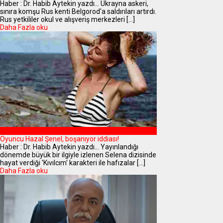
Haber : Dr. Habib Aytekin yazdı... Ukrayna askeri,
sınıra komşu Rus kenti Belgorod'a saldırıları artırdı.
Rus yetkililer okul ve alışveriş merkezleri [...]
Daha Fazla oku
MAGAZİN
Oyuncu Hazal Şenel, boşanıyor iddiası!
Haber : Dr. Habib Aytekin yazdı... Yayınlandığı
dönemde büyük bir ilgiyle izlenen Selena dizisinde
hayat verdiği 'Kıvılcım' karakteri ile hafızalar [...]
Daha Fazla oku