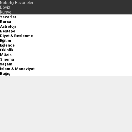
Nöbetçi Eczaneler
Döviz
Künye
Yazarlar
Borsa
Astroloji
Beştepe
Diyet & Beslenme
Eğitim
Eğlence
Etkinlik
Müzik
Sinema
yaşam
İslam & Maneviyat
Bağış