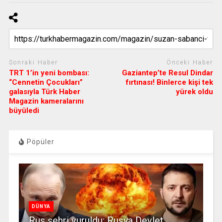
Sonraki Haber
Önceki Haber
TRT 1’in yeni bombası:
Gaziantep’te Resul Dindar
“Cennetin Çocukları”
fırtınası! Binlerce kişi tek
galasıyla Türk Haber
yürek oldu
Magazin kameralarını
büyüledi
Pöpüler
DÜNYA
Rus şehri vuruldu: Rusya Devlet