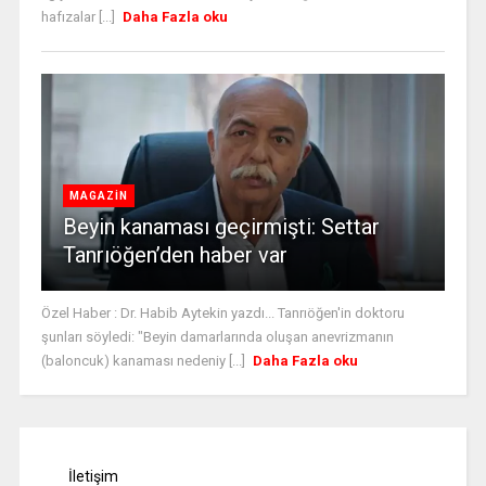
hafızalar [...]
Daha Fazla oku
MAGAZİN
Beyin kanaması geçirmişti: Settar
Tanrıöğen’den haber var
Özel Haber : Dr. Habib Aytekin yazdı... Tanrıöğen'in doktoru
şunları söyledi: "Beyin damarlarında oluşan anevrizmanın
(baloncuk) kanaması nedeniy [...]
Daha Fazla oku
İletişim