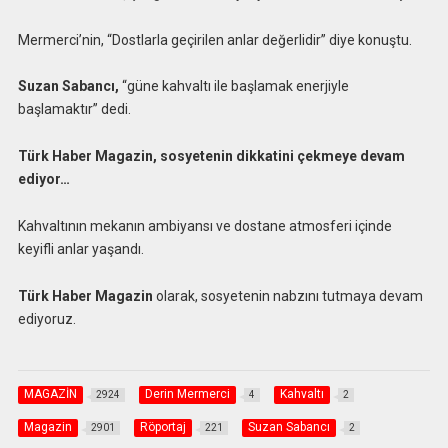
Mermerci’nin, “Dostlarla geçirilen anlar değerlidir” diye konuştu.
Suzan Sabancı,
“güne kahvaltı ile başlamak enerjiyle
başlamaktır” dedi.
Türk Haber Magazin, sosyetenin dikkatini çekmeye devam
ediyor…
Kahvaltının mekanın ambiyansı ve dostane atmosferi içinde
keyifli anlar yaşandı.
Türk Haber Magazin
olarak, sosyetenin nabzını tutmaya devam
ediyoruz.
MAGAZİN
Derin Mermerci
Kahvaltı
2924
4
2
Magazin
Röportaj
Suzan Sabancı
2901
221
2