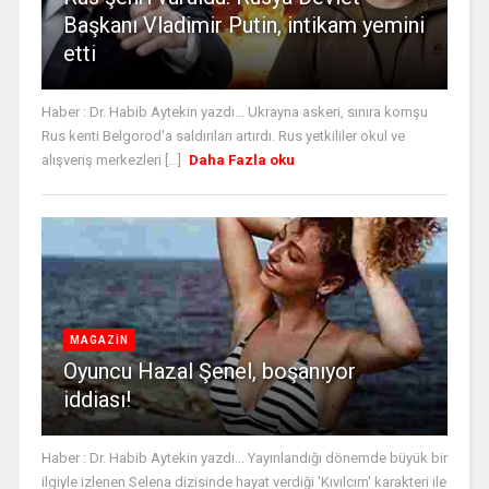
Başkanı Vladimir Putin, intikam yemini
etti
Haber : Dr. Habib Aytekin yazdı... Ukrayna askeri, sınıra komşu
Rus kenti Belgorod'a saldırıları artırdı. Rus yetkililer okul ve
alışveriş merkezleri [...]
Daha Fazla oku
MAGAZİN
Oyuncu Hazal Şenel, boşanıyor
iddiası!
Haber : Dr. Habib Aytekin yazdı... Yayınlandığı dönemde büyük bir
ilgiyle izlenen Selena dizisinde hayat verdiği 'Kıvılcım' karakteri ile