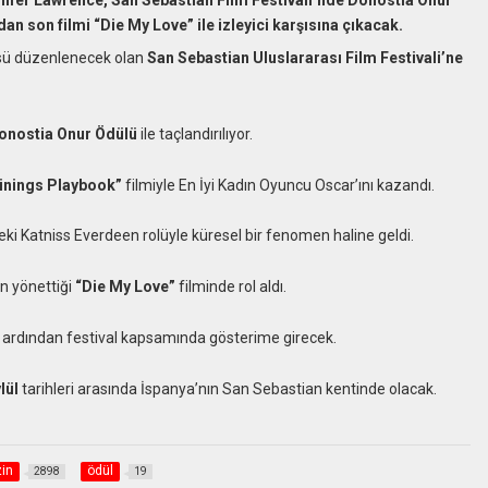
an son filmi “Die My Love” ile izleyici karşısına çıkacak.
cüsü düzenlenecek olan
San Sebastian Uluslararası Film Festivali’ne
onostia Onur Ödülü
ile taçlandırılıyor.
Linings Playbook”
filmiyle En İyi Kadın Oyuncu Oscar’ını kazandı.
eki Katniss Everdeen rolüyle küresel bir fenomen haline geldi.
in yönettiği
“Die My Love”
filminde rol aldı.
 ardından festival kapsamında gösterime girecek.
lül
tarihleri arasında İspanya’nın San Sebastian kentinde olacak.
in
ödül
2898
19