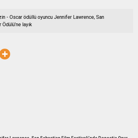
in - Oscar ödüllü oyuncu Jennifer Lawrence, San
 Ödülü’ne layık
ifer Lawrence, San Sebastian Film Festivali’nde Donostia Onur