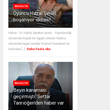
MAGAZİN
Oyuncu Hazal Şenel,
boşanıyor iddiası!
Haber : Dr. Habib Aytekin yazdı... Yayınlandığı
dönemde büyük bir ilgiyle izlenen Selena
dizisinde hayat verdiği 'Kıvılcım' karakteri ile
hafızalar [...]
Daha Fazla oku
MAGAZİN
Beyin kanaması
geçirmişti: Settar
Tanrıöğen’den haber var