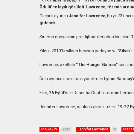
Ödülü’ne layık görüldü. Lawrence, törenin ardınd
Oscar’lı oyuncu
Jennifer Lawrence
, bu yıl 73’ün
gidecek.
Sinema dünyasının prestijli ödüllerinden biri olan
D
Yıldızı 2010’lu yılların başında parlayan ve “
Silver 
Lawrence, özellikle
“The Hunger Games”
serisind
Ünlü oyuncu son olarak yönetmen
Lynne Ramsay
’
Film,
26 Eylül
’deki Donostia Ödül Töreni’nin hemen
Jennifer Lawrence, ödülünü almak üzere
19-27 Ey
MAGAZİN
Jennifer Lawrence
Magaz
2921
3