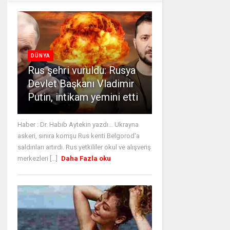
DÜNYA
Rus şehri vuruldu: Rusya
Devlet Başkanı Vladimir
Putin, intikam yemini etti
Haber : Dr. Habib Aytekin yazdı... Ukrayna
askeri, sınıra komşu Rus kenti Belgorod'a
saldırıları artırdı. Rus yetkililer okul ve alışveriş
merkezleri [...]
Daha Fazla oku