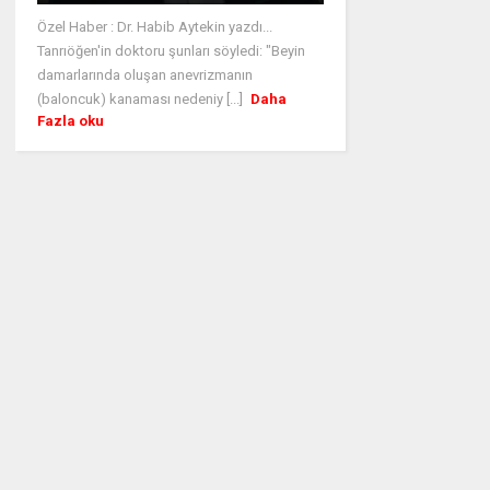
Özel Haber : Dr. Habib Aytekin yazdı...
Tanrıöğen'in doktoru şunları söyledi: "Beyin
damarlarında oluşan anevrizmanın
(baloncuk) kanaması nedeniy [...]
Daha
Fazla oku