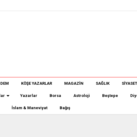
NDEM
KÖŞE YAZARLAR
MAGAZİN
SAĞLIK
SİYASE
lar
Yazarlar
Borsa
Astroloji
Beştepe
Diy
İslam & Maneviyat
Bağış