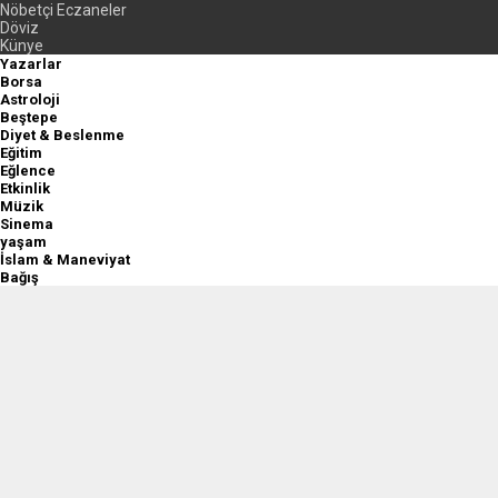
Nöbetçi Eczaneler
Döviz
Künye
Yazarlar
Borsa
Astroloji
Beştepe
Diyet & Beslenme
Eğitim
Eğlence
Etkinlik
Müzik
Sinema
yaşam
İslam & Maneviyat
Bağış