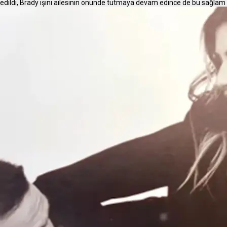
edildi, Brady işini ailesinin önünde tutmaya devam edince de bu sağlam g