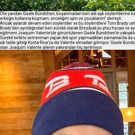
Öte yandan Gisele Bündchen, boşanmadan beri adı aşk söylentilerine k
erkeğin kollarına koşmam, önceliğim işim ve çocuklarım” demişti.
Ancak aylardır devam eden söylentiler ve bu söylentilere Tom Brady ceh
Brady’den ayrıldığından beri sürekli olarak Brezilyalı jiu-jitsu hocası ve 
eğitmeni Joaquim Valente’yle görüntülenen Gisele Bündchen’in yakışıklı h
Sürekli birlikte antrenman yapan ikili spor yapmadıkları zamanlarda da süre
sık tatile gittiği Kosta Rica’ya da Valente olmadan gitmiyor. Gisele Bündch
olan Joaquim Valente ailenin yakınından hiç ayrılmıyor.