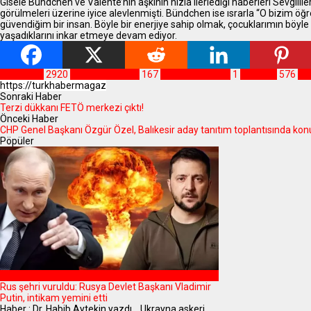
Gisele Bündchen ve Valente’nin aşkının hızla ilerlediği haberleri Sevgil
görülmeleri üzerine iyice alevlenmişti. Bündchen ise ısrarla “O bizim 
güvendiğim bir insan. Böyle bir enerjiye sahip olmak, çocuklarımın böyle b
yaşadıklarını inkar etmeye devam ediyor.
MAGAZİN
2920
Dr.HabibAytekin
167
Giselebündchen
1
gündem
576
Ma
Sonraki Haber
Terzi dükkanı FETÖ merkezi çıktı!
Önceki Haber
CHP Genel Başkanı Özgür Özel, Balıkesir aday tanıtım toplantısında kon
Pöpüler
DÜNYA
Rus şehri vuruldu: Rusya Devlet Başkanı Vladimir
Putin, intikam yemini etti
Haber : Dr. Habib Aytekin yazdı... Ukrayna askeri,