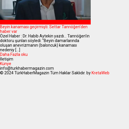
MAGAZİN
Beyin kanaması geçirmişti: Settar Tanrıöğen’den
haber var
Özel Haber : Dr. Habib Aytekin yazdı... Tanrıöğen'in
doktoru şunları söyledi: "Beyin damarlarında
oluşan anevrizmanın (baloncuk) kanaması
nedeniy [...]
Daha Fazla oku
İletişim
Künye
info@turkhabermagazin.com
© 2024 TürkHaberMagazin Tüm Haklar Saklıdır. by
KretaWeb