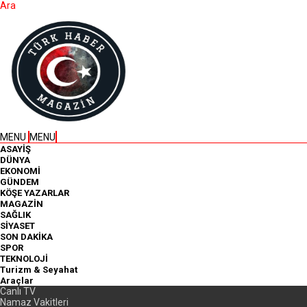
Ara
MENU
MENU
ASAYİŞ
DÜNYA
EKONOMİ
GÜNDEM
KÖŞE YAZARLAR
MAGAZİN
SAĞLIK
SİYASET
SON DAKİKA
SPOR
TEKNOLOJİ
Turizm & Seyahat
Araçlar
Canlı TV
Namaz Vakitleri