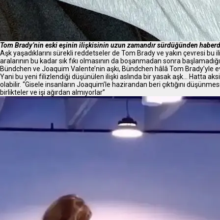
Tom Brady’nin eski eşinin ilişkisinin uzun zamandır sürdüğünden haberd
Aşk yaşadıklarını sürekli reddetseler de Tom Brady ve yakın çevresi bu i
aralarının bu kadar sık fıkı olmasının da boşanmadan sonra başlamadığın
Bündchen ve Joaquim Valente’nin aşkı, Bündchen hâlâ Tom Brady’yle evl
Yani bu yeni filizlendiği düşünülen ilişki aslında bir yasak aşk… Hatta ak
olabilir. “Gisele insanların Joaquim’le hazirandan beri çıktığını düşünme
birlikteler ve işi ağırdan almıyorlar”