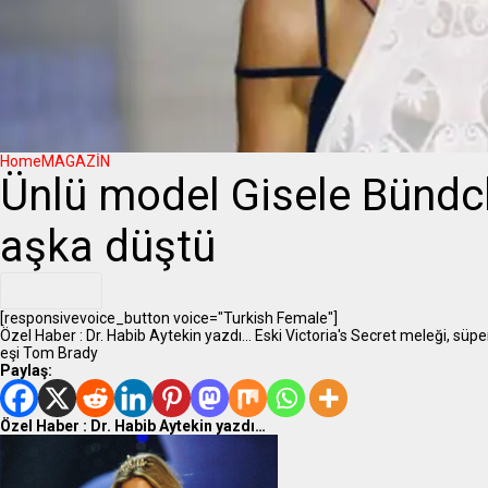
Home
MAGAZİN
Ünlü model Gisele Bündc
aşka düştü
.
[responsivevoice_button voice="Turkish Female"]
Özel Haber : Dr. Habib Aytekin yazdı... Eski Victoria's Secret meleği, s
eşi Tom Brady
Paylaş:
Özel Haber : Dr. Habib Aytekin yazdı…