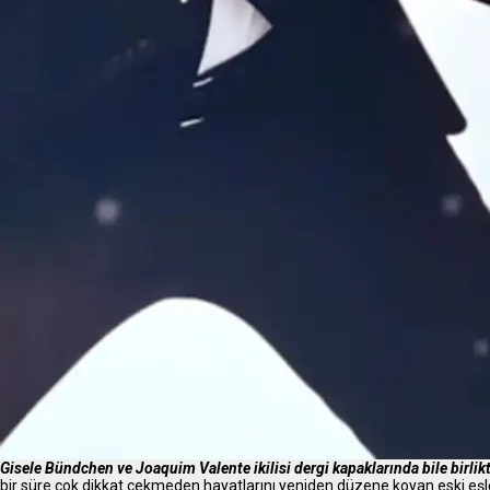
Gisele Bündchen ve Joaquim Valente ikilisi dergi kapaklarında bile birlik
bir süre çok dikkat çekmeden hayatlarını yeniden düzene koyan eski eşler