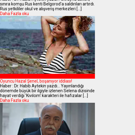
sınıra komşu Rus kenti Belgorod'a saldırıları artırdı.
Rus yetkililer okul ve alışveriş merkezleri [...]
Daha Fazla oku
MAGAZİN
Oyuncu Hazal Şenel, boşanıyor iddiası!
Haber : Dr. Habib Aytekin yazdı... Yayınlandığı
dönemde büyük bir ilgiyle izlenen Selena dizisinde
hayat verdiği 'Kıvılcım' karakteri ile hafızalar [...]
Daha Fazla oku