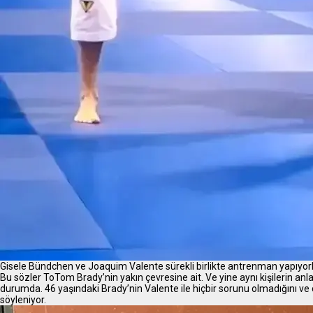
Gisele Bündchen ve Joaquim Valente sürekli birlikte antrenman yapıyorla
Bu sözler ToTom Brady’nin yakın çevresine ait. Ve yine aynı kişilerin a
durumda. 46 yaşındaki Brady’nin Valente ile hiçbir sorunu olmadığını ve ço
söyleniyor.