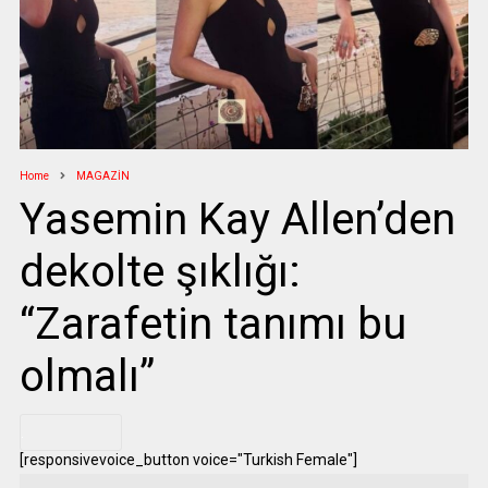
Home
MAGAZİN
Yasemin Kay Allen’den
dekolte şıklığı:
“Zarafetin tanımı bu
olmalı”
.
[responsivevoice_button voice="Turkish Female"]