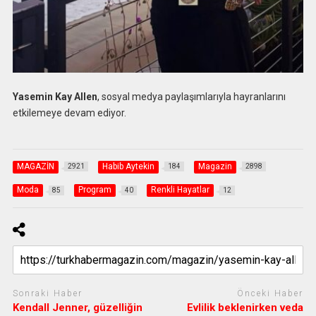
Yasemin Kay Allen
, sosyal medya paylaşımlarıyla hayranlarını
etkilemeye devam ediyor.
MAGAZİN
Habib Aytekin
Magazin
2921
184
2898
Moda
Program
Renkli Hayatlar
85
40
12
Sonraki Haber
Önceki Haber
Kendall Jenner, güzelliğin
Evlilik beklenirken veda