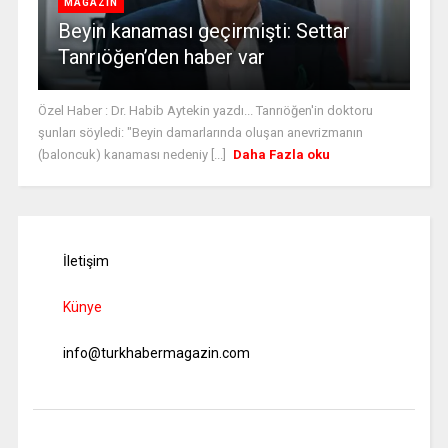
MAGAZİN
Beyin kanaması geçirmişti: Settar
Tanrıöğen’den haber var
Özel Haber : Dr. Habib Aytekin yazdı... Tanrıöğen'in doktoru
şunları söyledi: "Beyin damarlarında oluşan anevrizmanın
(baloncuk) kanaması nedeniy [...]
Daha Fazla oku
İletişim
Künye
info@turkhabermagazin.com