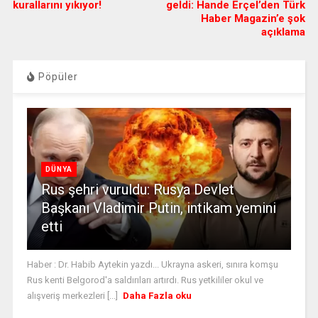
kurallarını yıkıyor!
geldi: Hande Erçel’den Türk
Haber Magazin’e şok
açıklama
Pöpüler
DÜNYA
Rus şehri vuruldu: Rusya Devlet
Başkanı Vladimir Putin, intikam yemini
etti
Haber : Dr. Habib Aytekin yazdı... Ukrayna askeri, sınıra komşu
Rus kenti Belgorod'a saldırıları artırdı. Rus yetkililer okul ve
alışveriş merkezleri [...]
Daha Fazla oku