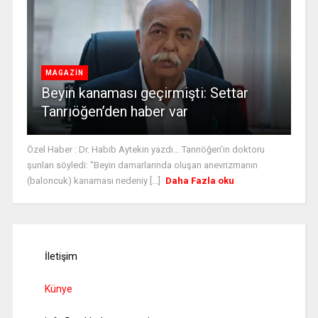
MAGAZİN
Beyin kanaması geçirmişti: Settar
Tanrıöğen’den haber var
Özel Haber : Dr. Habib Aytekin yazdı... Tanrıöğen'in doktoru
şunları söyledi: "Beyin damarlarında oluşan anevrizmanın
(baloncuk) kanaması nedeniy [...]
Daha Fazla oku
İletişim
Künye