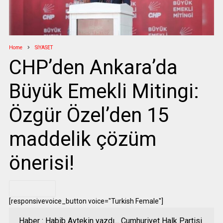
Home
SİYASET
CHP’den Ankara’da
Büyük Emekli Mitingi:
Özgür Özel’den 15
maddelik çözüm
önerisi!
.
[responsivevoice_button voice="Turkish Female"]
Haber : Habib Aytekin yazdı... Cumhuriyet Halk Partisi