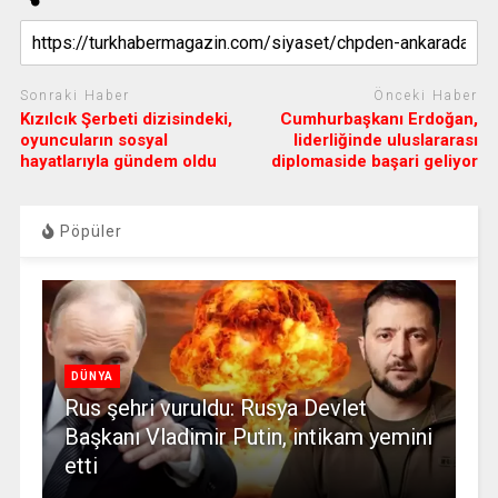
Sonraki Haber
Önceki Haber
Kızılcık Şerbeti dizisindeki,
Cumhurbaşkanı Erdoğan,
oyuncuların sosyal
liderliğinde uluslararası
hayatlarıyla gündem oldu
diplomaside başari geliyor
Pöpüler
DÜNYA
Rus şehri vuruldu: Rusya Devlet
Başkanı Vladimir Putin, intikam yemini
etti