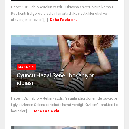
Haber : Dr. Habib Aytekin yazdı... Ukrayna askeri, sınıra komşu
Rus kenti Belgorod'a saldırıları artırdı. Rus yetkililer okul ve
alışveriş merkezleri [...]
Daha Fazla oku
MAGAZİN
Oyuncu Hazal Şenel, boşanıyor
iddiası!
Haber : Dr. Habib Aytekin yazdı... Yayınlandığı dönemde büyük bir
ilgiyle izlenen Selena dizisinde hayat verdiği 'Kıvılcım' karakteri ile
hafızalar [...]
Daha Fazla oku