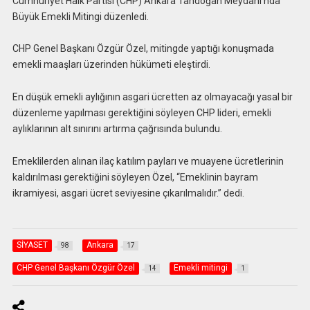
Cumhuriyet Halk Partisi (CHP) Ankara Tandoğan Meydanı’nda
Büyük Emekli Mitingi düzenledi.
CHP Genel Başkanı Özgür Özel, mitingde yaptığı konuşmada
emekli maaşları üzerinden hükümeti eleştirdi.
En düşük emekli aylığının asgari ücretten az olmayacağı yasal bir
düzenleme yapılması gerektiğini söyleyen CHP lideri, emekli
aylıklarının alt sınırını artırma çağrısında bulundu.
Emeklilerden alınan ilaç katılım payları ve muayene ücretlerinin
kaldırılması gerektiğini söyleyen Özel, “Emeklinin bayram
ikramiyesi, asgari ücret seviyesine çıkarılmalıdır.” dedi.
SİYASET
Ankara
98
17
CHP Genel Başkanı Özgür Özel
Emekli mitingi
14
1