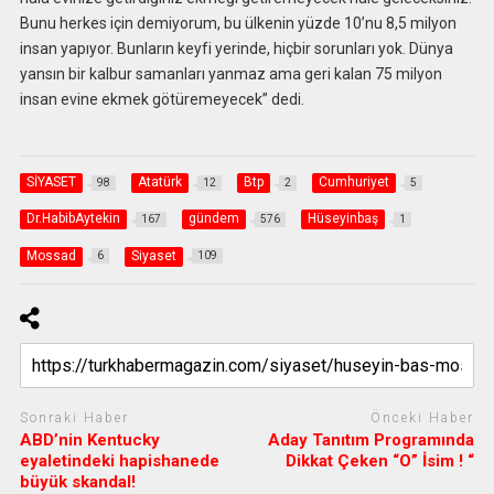
Bunu herkes için demiyorum, bu ülkenin yüzde 10’nu 8,5 milyon
insan yapıyor. Bunların keyfi yerinde, hiçbir sorunları yok. Dünya
yansın bir kalbur samanları yanmaz ama geri kalan 75 milyon
insan evine ekmek götüremeyecek” dedi.
SİYASET
Atatürk
Btp
Cumhuriyet
98
12
2
5
Dr.HabibAytekin
gündem
Hüseyinbaş
167
576
1
Mossad
Siyaset
6
109
Sonraki Haber
Önceki Haber
ABD’nin Kentucky
Aday Tanıtım Programında
eyaletindeki hapishanede
Dikkat Çeken “O” İsim ! “
büyük skandal!