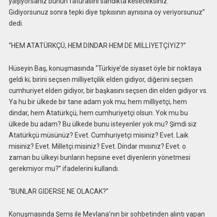
yaşıyorsanız bunun faturasını sandıkta keseceksiniz.
Gidiyorsunuz sonra tepki diye tıpkısının aynısına oy veriyorsunuz”
dedi.
“HEM ATATÜRKÇÜ, HEM DİNDAR HEM DE MİLLİYETÇİYİZ?”
Hüseyin Baş, konuşmasında “Türkiye’de siyaset öyle bir noktaya
geldi ki; birini seçsen milliyetçilik elden gidiyor, diğerini seçsen
cumhuriyet elden gidiyor, bir başkasını seçsen din elden gidiyor vs.
Ya hu bir ülkede bir tane adam yok mu; hem milliyetçi, hem
dindar, hem Atatürkçü, hem cumhuriyetçi olsun. Yok mu bu
ülkede bu adam? Bu ülkede bunu isteyenler yok mu? Şimdi siz
Atatürkçü müsünüz? Evet. Cumhuriyetçi misiniz? Evet. Laik
misiniz? Evet. Milletçi misiniz? Evet. Dindar mısınız? Evet. o
zaman bu ülkeyi bunların hepsine evet diyenlerin yönetmesi
gerekmiyor mu?” ifadelerini kullandı.
“BUNLAR GİDERSE NE OLACAK?”
Konuşmasında Şems ile Mevlana’nın bir sohbetinden alıntı yapan