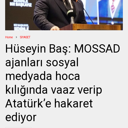
Home
SİYASET
Hüseyin Baş: MOSSAD
ajanları sosyal
medyada hoca
kılığında vaaz verip
Atatürk’e hakaret
ediyor