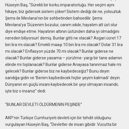
Hüseyin Baş, “Sürekli bir korku imparatorluğu. Her seçim aynı
hikaye; biz gidersek sistem çöker! Sistem dediği de ne, yolsuzluk.
Şems ile Mevlana’nın bir sohbetinden bahsedilir. Şems
Mevlana’ya ‘Düzenim bozulur, canım sıkılır, hayatım alt üst olur
diye endişe etme. Hayatının altının üstünden daha iyi olmadığını
nereden biliyorsun’ demiş. Bunlar gitti ne olacak? Asgari ücret 17
bin lira mı olacak? Emekli maaşı 10 bin lira mı olacak? Dolar 31 lira
mı olacak? Enflasyon yüzde 70 mi olacak? Bunlar giderse ne
olacak? Bunlar giderse yasama – yürütme- yargı bir tane adamın
elinde mi toplanacak? Bunlar giderse Anayasa tanınmaz hale mi
gelecek? Bunlar giderse biz ne kaybedeceğiz? Bunu deyin
sandığa gidin ve ‘Benim kaybedecek hiçbir şeyim kalmadı’ deyin.
Dünyanın en güçlü insanı kaybedecek bir şeyi olmayan insandır,
işte biz o insanız” dedi.
“BUNLAR DEVLETİ ÖLDÜRMENİN PEŞİNDE”
AKP’nin Türkiye Cumhuriyeti devleti için bir tehdit olduğunu
vurgulayan Hüseyin Baş, “Devletler de insan gibidir. Vücutta bir