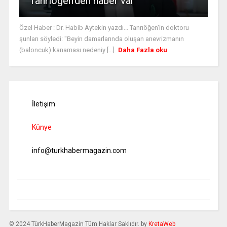
Tanrıöğen’den haber var
Özel Haber : Dr. Habib Aytekin yazdı... Tanrıöğen'in doktoru
şunları söyledi: "Beyin damarlarında oluşan anevrizmanın
(baloncuk) kanaması nedeniy [...]
Daha Fazla oku
İletişim
Künye
info@turkhabermagazin.com
© 2024 TürkHaberMagazin Tüm Haklar Saklıdır. by
KretaWeb