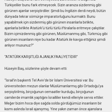
Türkiyeliler bunu fark etmeyecek. Sizin aranıza sizdenmiş gibi
görünen ajanlar serpiştirdiler. Şimdi bu İngilizin derdi neydi; bütün
dünyada tekrar sömürge imparatorluğunu kurmaktı. Bunu
yapabilmek için sizdenmiş gibi görünen insanlarla birlikte,
ajanlarla birlikte Atatürk’ü türlü türlü iftiralarla eritmeye çalıştılar.
Bizim içimizdenmiş gibi görünen, Müslümanmış gibi, Türkmüş gibi
görünen insanların niye bu kadar Atatürk ile kavga ettiğiniz şimdi
anlıyor musunuz?”
“ATATÜRK KARŞITLIĞI AJANLIK FAALİYETİDİR”
Hüseyin Baş, sözlerine şöyle devam etti:
“İsrail’in başkenti Tel Aviv’de bir İslam Üniversitesi var. Bu
üniversiteden mezun olanlar Müslümanlarmış gibi Ortadoğu’ya
serpiştirilmiş, birçoğunun cemaatler kurduğu, birçoğunun
camilerde imamlık yaptığını İsrailliler kendi elleriyle servis ettiler.
Meğer bizim hoca diye sağda solda gördüğümüz insanların bir
kısmı aslında İsrail ajanıymış. Yine yakın zaman önce ajanslara