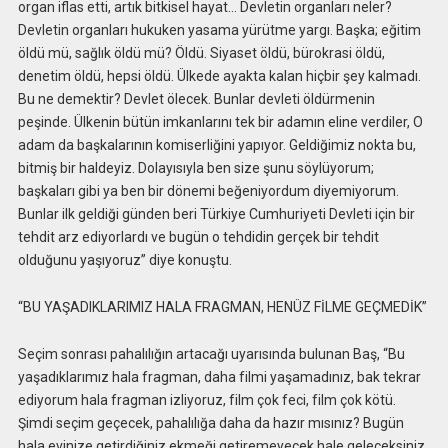
organ iflas etti, artık bitkisel hayat… Devletin organları neler?
Devletin organları hukuken yasama yürütme yargı. Başka; eğitim
öldü mü, sağlık öldü mü? Öldü. Siyaset öldü, bürokrasi öldü,
denetim öldü, hepsi öldü. Ülkede ayakta kalan hiçbir şey kalmadı.
Bu ne demektir? Devlet ölecek. Bunlar devleti öldürmenin
peşinde. Ülkenin bütün imkanlarını tek bir adamın eline verdiler, O
adam da başkalarının komiserliğini yapıyor. Geldiğimiz nokta bu,
bitmiş bir haldeyiz. Dolayısıyla ben size şunu söylüyorum;
başkaları gibi ya ben bir dönemi beğeniyordum diyemiyorum.
Bunlar ilk geldiği günden beri Türkiye Cumhuriyeti Devleti için bir
tehdit arz ediyorlardı ve bugün o tehdidin gerçek bir tehdit
olduğunu yaşıyoruz” diye konuştu.
“BU YAŞADIKLARIMIZ HALA FRAGMAN, HENÜZ FİLME GEÇMEDİK”
Seçim sonrası pahalılığın artacağı uyarısında bulunan Baş, “Bu
yaşadıklarımız hala fragman, daha filmi yaşamadınız, bak tekrar
ediyorum hala fragman izliyoruz, film çok feci, film çok kötü.
Şimdi seçim geçecek, pahalılığa daha da hazır mısınız? Bugün
hala evinize getirdiğiniz ekmeği getiremeyecek hale geleceksiniz.