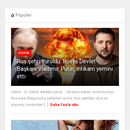
Pöpüler
DÜNYA
Rus şehri vuruldu: Rusya Devlet
Başkanı Vladimir Putin, intikam yemini
etti
Haber : Dr. Habib Aytekin yazdı... Ukrayna askeri, sınıra komşu
Rus kenti Belgorod'a saldırıları artırdı. Rus yetkililer okul ve
alışveriş merkezleri [...]
Daha Fazla oku