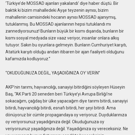
‘Türkiye’de MOSSAD ajanları yakalandı’ diye haber düştü. Bir
baktık ki bizim mahalledeki Ayşe teyzenin aynısı, bizim
mahallenin camisindeki hocanın aynısı MOSSAD ajanıymış,
tutuklanmış. Bu MOSSAD ajanlarının hepsi tutuklandı mı
zannediyorsunuz! Bunların büyük bir kısmı dışarıda, bunların bir
kısmı sosyal medyada size vaaz veriyor, insanlar onlara alkış
tutuyor. Sakın bu oyunlara gelmeyin. Bunların Cumhuriyet karşıtı,
Atatürk karşıtı olduğu andan itibaren bir ajan faaliyeti olduğunu
kafamızda kodluyoruz.”
“OKUDUĞUNUZA DEĞİL, YAŞADIĞINIZA OY VERİN”
AKP’nin tarımı, hayvancılığı, sanayiyi bitirdiğini söyleyen Hüseyin
Baş, “AK Parti 20 seneden beri Türkiye’yi Avrupa Birliği’ne
sokacağım, çağdaş bir ülke yapacağım diye tarımı bitirdi, sanayiyi
bitirdi, hayvancılığı bitirdi, esnafı bitirdi, her şeyi bitirdi. Ama
dönüyoruz bir cümle propagandaya oy veriyoruz. Duyduklarınıza
oy veriyorsunuz yaşadığınıza değil. Okuduğunuza oy
veriyorsunuz yaşadığınıza değil. Yaşadığınıza oy vereceksiniz. Ne