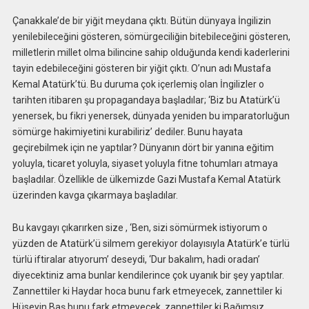
Çanakkale’de bir yiğit meydana çıktı. Bütün dünyaya İngilizin
yenilebileceğini gösteren, sömürgeciliğin bitebileceğini gösteren,
milletlerin millet olma bilincine sahip olduğunda kendi kaderlerini
tayin edebileceğini gösteren bir yiğit çıktı. O’nun adı Mustafa
Kemal Atatürk’tü. Bu duruma çok içerlemiş olan İngilizler o
tarihten itibaren şu propagandaya başladılar; ‘Biz bu Atatürk’ü
yenersek, bu fikri yenersek, dünyada yeniden bu imparatorluğun
sömürge hakimiyetini kurabiliriz’ dediler. Bunu hayata
geçirebilmek için ne yaptılar? Dünyanın dört bir yanına eğitim
yoluyla, ticaret yoluyla, siyaset yoluyla fitne tohumları atmaya
başladılar. Özellikle de ülkemizde Gazi Mustafa Kemal Atatürk
üzerinden kavga çıkarmaya başladılar.
Bu kavgayı çıkarırken size , ‘Ben, sizi sömürmek istiyorum o
yüzden de Atatürk’ü silmem gerekiyor dolayısıyla Atatürk’e türlü
türlü iftiralar atıyorum’ deseydi, ‘Dur bakalım, hadi oradan’
diyecektiniz ama bunlar kendilerince çok uyanık bir şey yaptılar.
Zannettiler ki Haydar hoca bunu fark etmeyecek, zannettiler ki
Hüseyin Baş bunu fark etmeyecek, zannettiler ki Bağımsız