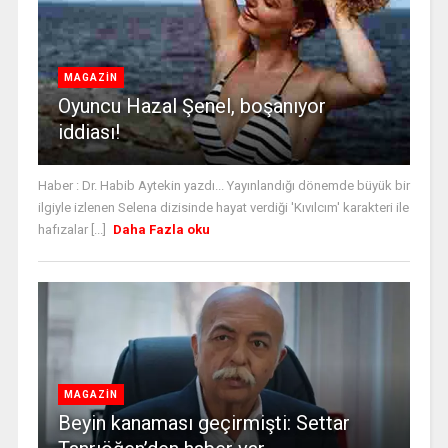
MAGAZİN
Oyuncu Hazal Şenel, boşanıyor
iddiası!
Haber : Dr. Habib Aytekin yazdı... Yayınlandığı dönemde büyük bir
ilgiyle izlenen Selena dizisinde hayat verdiği 'Kıvılcım' karakteri ile
hafızalar [...]
Daha Fazla oku
MAGAZİN
Beyin kanaması geçirmişti: Settar