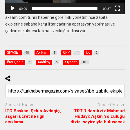
00:00
00:37
aksam.com.tr.’nin haberine göre, İBB yönetimince zabıta
ekiplerine sabaha karşı iftar çadırına operasyon yapılması ve
çadırın sökülmesi talimatı verildiği iddiası var.
SİYASET
Ak Parti
CHP
İbb
98
5
11
2
İftar Çadırı
Kadıköy
Siyaset
1
5
109
Sonraki Haber
Önceki Haber
İTO Başkanı Şekib Avdagiç,
TRT 1’den Aziz Mahmud
asgari ücret ile ilgili
Hüdayi: Aşkın Yolculuğu
açıklama
dizisi seyirciyle buluşacak