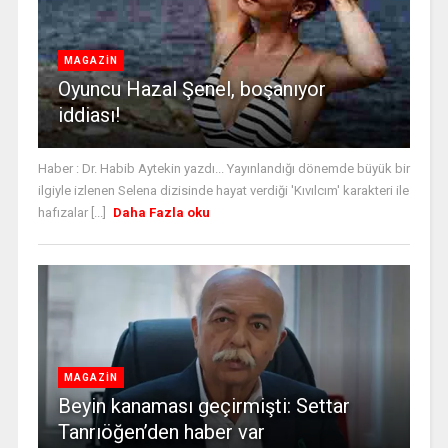
MAGAZİN
Oyuncu Hazal Şenel, boşanıyor
iddiası!
Haber : Dr. Habib Aytekin yazdı... Yayınlandığı dönemde büyük bir
ilgiyle izlenen Selena dizisinde hayat verdiği 'Kıvılcım' karakteri ile
hafızalar [...]
Daha Fazla oku
MAGAZİN
Beyin kanaması geçirmişti: Settar
Tanrıöğen’den haber var