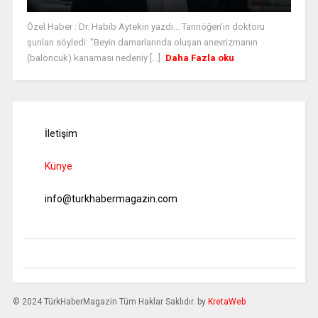
Özel Haber : Dr. Habib Aytekin yazdı... Tanrıöğen'in doktoru
şunları söyledi: "Beyin damarlarında oluşan anevrizmanın
(baloncuk) kanaması nedeniy [...]
Daha Fazla oku
İletişim
Künye
info@turkhabermagazin.com
© 2024 TürkHaberMagazin Tüm Haklar Saklıdır. by
KretaWeb