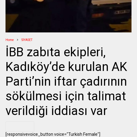
Home
SİYASET
İBB zabıta ekipleri,
Kadıköy’de kurulan AK
Parti’nin iftar çadırının
sökülmesi için talimat
verildiği iddiası var
.
[responsivevoice_button voice="Turkish Female"]