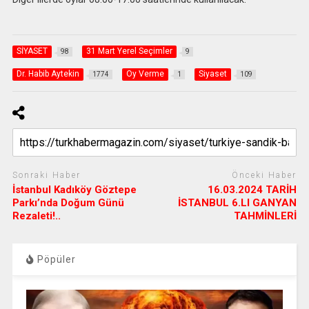
SİYASET
31 Mart Yerel Seçimler
98
9
Dr. Habib Aytekin
Oy Verme
Siyaset
1774
1
109
Sonraki Haber
Önceki Haber
İstanbul Kadıköy Göztepe
16.03.2024 TARİH
Parkı’nda Doğum Günü
İSTANBUL 6.LI GANYAN
Rezaleti!..
TAHMİNLERİ
Pöpüler