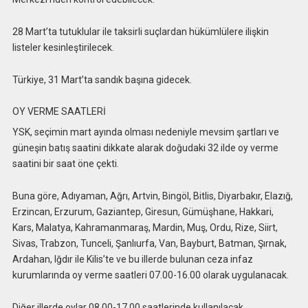
28 Mart’ta tutuklular ile taksirli suçlardan hükümlülere ilişkin
listeler kesinleştirilecek.
Türkiye, 31 Mart’ta sandık başına gidecek.
OY VERME SAATLERİ
YSK, seçimin mart ayında olması nedeniyle mevsim şartları ve
güneşin batış saatini dikkate alarak doğudaki 32 ilde oy verme
saatini bir saat öne çekti.
Buna göre, Adıyaman, Ağrı, Artvin, Bingöl, Bitlis, Diyarbakır, Elazığ,
Erzincan, Erzurum, Gaziantep, Giresun, Gümüşhane, Hakkari,
Kars, Malatya, Kahramanmaraş, Mardin, Muş, Ordu, Rize, Siirt,
Sivas, Trabzon, Tunceli, Şanlıurfa, Van, Bayburt, Batman, Şırnak,
Ardahan, Iğdır ile Kilis’te ve bu illerde bulunan ceza infaz
kurumlarında oy verme saatleri 07.00-16.00 olarak uygulanacak.
Diğer illerde oylar 08.00-17.00 saatlerinde kullanılacak.