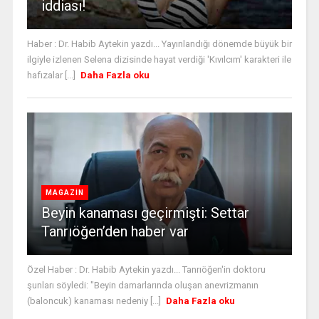
iddiası!
Haber : Dr. Habib Aytekin yazdı... Yayınlandığı dönemde büyük bir
ilgiyle izlenen Selena dizisinde hayat verdiği 'Kıvılcım' karakteri ile
hafızalar [...]
Daha Fazla oku
MAGAZİN
Beyin kanaması geçirmişti: Settar
Tanrıöğen’den haber var
Özel Haber : Dr. Habib Aytekin yazdı... Tanrıöğen'in doktoru
şunları söyledi: "Beyin damarlarında oluşan anevrizmanın
(baloncuk) kanaması nedeniy [...]
Daha Fazla oku