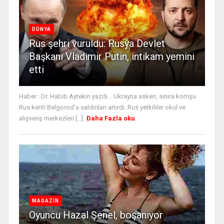
DÜNYA
Rus şehri vuruldu: Rusya Devlet
Başkanı Vladimir Putin, intikam yemini
etti
Haber : Dr. Habib Aytekin yazdı... Ukrayna askeri, sınıra komşu
Rus kenti Belgorod'a saldırıları artırdı. Rus yetkililer okul ve
alışveriş merkezleri [...]
Daha Fazla oku
MAGAZİN
Oyuncu Hazal Şenel, boşanıyor