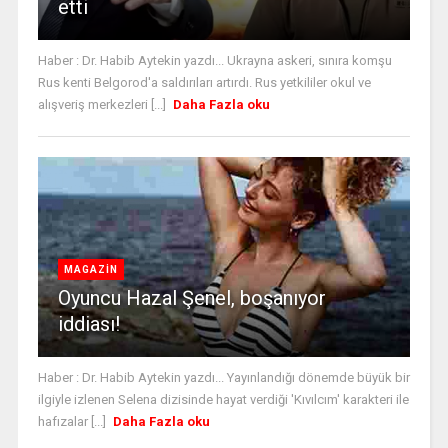
etti
Haber : Dr. Habib Aytekin yazdı... Ukrayna askeri, sınıra komşu
Rus kenti Belgorod'a saldırıları artırdı. Rus yetkililer okul ve
alışveriş merkezleri [...]
Daha Fazla oku
MAGAZİN
Oyuncu Hazal Şenel, boşanıyor
iddiası!
Haber : Dr. Habib Aytekin yazdı... Yayınlandığı dönemde büyük bir
ilgiyle izlenen Selena dizisinde hayat verdiği 'Kıvılcım' karakteri ile
hafızalar [...]
Daha Fazla oku