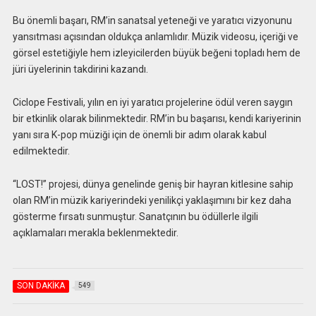
Bu önemli başarı, RM’in sanatsal yeteneği ve yaratıcı vizyonunu
yansıtması açısından oldukça anlamlıdır. Müzik videosu, içeriği ve
görsel estetiğiyle hem izleyicilerden büyük beğeni topladı hem de
jüri üyelerinin takdirini kazandı.
Ciclope Festivali, yılın en iyi yaratıcı projelerine ödül veren saygın
bir etkinlik olarak bilinmektedir. RM’in bu başarısı, kendi kariyerinin
yanı sıra K-pop müziği için de önemli bir adım olarak kabul
edilmektedir.
“LOST!” projesi, dünya genelinde geniş bir hayran kitlesine sahip
olan RM’in müzik kariyerindeki yenilikçi yaklaşımını bir kez daha
gösterme fırsatı sunmuştur. Sanatçının bu ödüllerle ilgili
açıklamaları merakla beklenmektedir.
SON DAKİKA
549