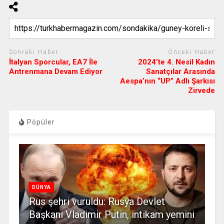
Sonraki Haber
Önceki Haber
İtalyan Sporcular, EA7 İle
2024’te 4. Nesil Kadın
Antrenmana Devam Ediyor
Sanatçılar Arasında
Aespa’nın “UP” Adlı Şarkısı
Zirvede
Pöpüler
DÜNYA
Rus şehri vuruldu: Rusya Devlet
Başkanı Vladimir Putin, intikam yemini