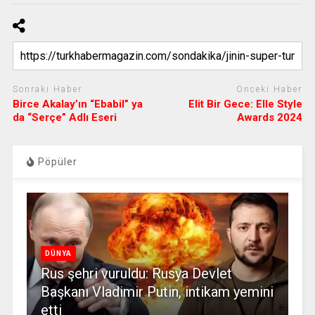
Sonraki Haber
Önceki Haber
Birce Akalay’ın “Ebabil” ya
Elit Bir Gece: Elle Style
da “Serçe” Adlı Eseri
Awards 2024
Pöpüler
DÜNYA
Rus şehri vuruldu: Rusya Devlet
Başkanı Vladimir Putin, intikam yemini
etti