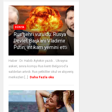
DÜNYA
Rus şehri vuruldu: Rusya
Devlet Başkanı Vladimir
Putin, intikam yemini etti
Haber : Dr. Habib Aytekin yazdı... Ukrayna
askeri, sınıra komşu Rus kenti Belgorod'a
saldırıları artırdı. Rus yetkililer okul ve alışveriş
merkezleri [...]
Daha Fazla oku