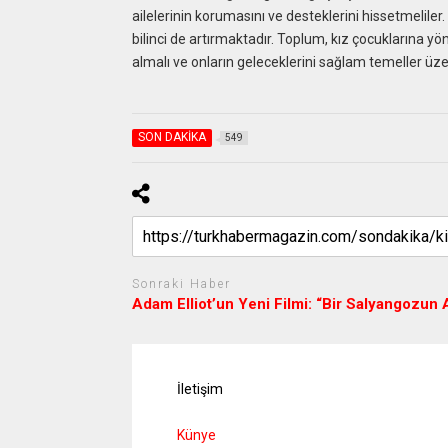
ailelerinin korumasını ve desteklerini hissetmeliler
bilinci de artırmaktadır. Toplum, kız çocuklarına yön
almalı ve onların geleceklerini sağlam temeller üzer
SON DAKİKA
549
Sonraki Haber
Adam Elliot’un Yeni Filmi: “Bir Salyangozun A
İletişim
Künye