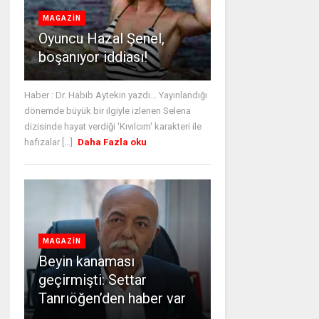
MAGAZİN
Oyuncu Hazal Şenel,
boşanıyor iddiası!
Haber : Dr. Habib Aytekin yazdı... Yayınlandığı
dönemde büyük bir ilgiyle izlenen Selena
dizisinde hayat verdiği 'Kıvılcım' karakteri ile
hafızalar [...]
Daha Fazla oku
MAGAZİN
Beyin kanaması
geçirmişti: Settar
Tanrıöğen’den haber var