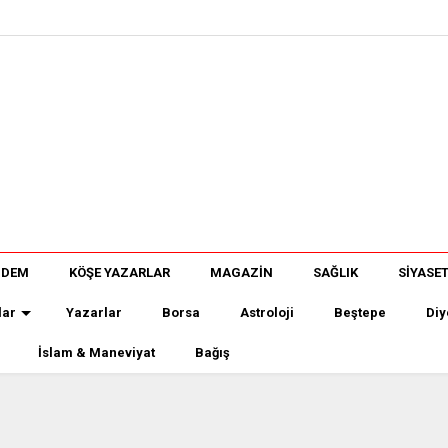
NDEM
KÖŞE YAZARLAR
MAGAZİN
SAĞLIK
SİYASE
lar
Yazarlar
Borsa
Astroloji
Beştepe
Diy
İslam & Maneviyat
Bağış