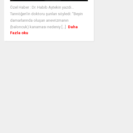
Özel Haber : Dr. Habib Aytekin yazdı...
Tanrıöğen'in doktoru şunları söyledi: "Beyin
damarlarında oluşan anevrizmanın
(baloncuk) kanaması nedeniy [...]
Daha
Fazla oku