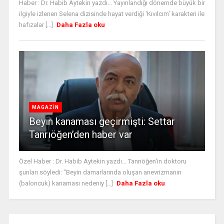
Haber : Dr. Habib Aytekin yazdı... Yayınlandığı dönemde büyük bir
ilgiyle izlenen Selena dizisinde hayat verdiği 'Kıvılcım' karakteri ile
hafızalar [...]
Daha Fazla oku
MAGAZİN
Beyin kanaması geçirmişti: Settar
Tanrıöğen’den haber var
Özel Haber : Dr. Habib Aytekin yazdı... Tanrıöğen'in doktoru
şunları söyledi: "Beyin damarlarında oluşan anevrizmanın
(baloncuk) kanaması nedeniy [...]
Daha Fazla oku