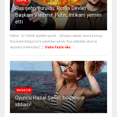
DÜNYA
Rus şehri vuruldu: Rusya Devlet
Başkanı Vladimir Putin, intikam yemini
etti
Haber : Dr. Habib Aytekin yazdı... Ukrayna askeri, sınıra komşu
Rus kenti Belgorod'a saldırıları artırdı. Rus yetkililer okul ve
alışveriş merkezleri [...]
Daha Fazla oku
MAGAZİN
Oyuncu Hazal Şenel, boşanıyor
iddiası!