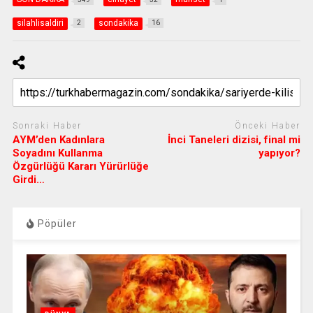
silahlisaldiri
sondakika
2
16
Sonraki Haber
Önceki Haber
AYM’den Kadınlara
İnci Taneleri dizisi, final mi
Soyadını Kullanma
yapıyor?
Özgürlüğü Kararı Yürürlüğe
Girdi…
Pöpüler