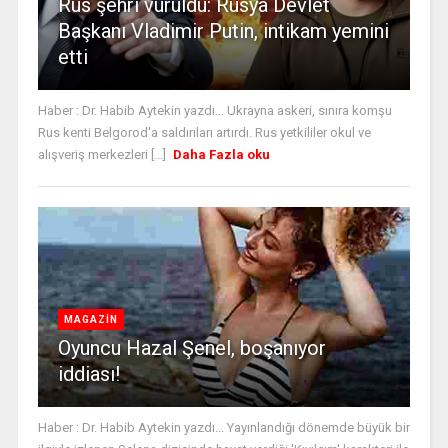
Rus şehri vuruldu: Rusya Devlet
Başkanı Vladimir Putin, intikam yemini
etti
Haber : Dr. Habib Aytekin yazdı... Ukrayna askeri, sınıra komşu
Rus kenti Belgorod'a saldırıları artırdı. Rus yetkililer okul ve
alışveriş merkezleri [...]
Daha Fazla oku
MAGAZİN
Oyuncu Hazal Şenel, boşanıyor
iddiası!
Haber : Dr. Habib Aytekin yazdı... Yayınlandığı dönemde büyük bir