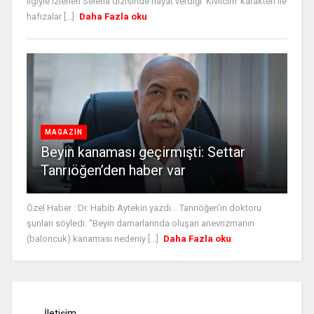
ilgiyle izlenen Selena dizisinde hayat verdiği 'Kıvılcım' karakteri ile
hafızalar [...]
Daha Fazla oku
MAGAZİN
Beyin kanaması geçirmişti: Settar
Tanrıöğen’den haber var
Özel Haber : Dr. Habib Aytekin yazdı... Tanrıöğen'in doktoru
şunları söyledi: "Beyin damarlarında oluşan anevrizmanın
(baloncuk) kanaması nedeniy [...]
Daha Fazla oku
İletişim