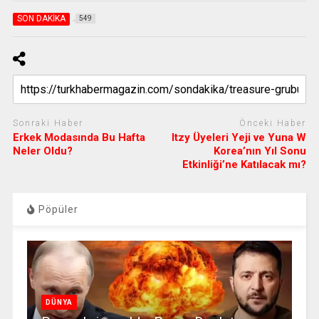
SON DAKİKA
549
Sonraki Haber
Önceki Haber
Erkek Modasında Bu Hafta
Itzy Üyeleri Yeji ve Yuna W
Neler Oldu?
Korea’nın Yıl Sonu
Etkinliği’ne Katılacak mı?
Pöpüler
DÜNYA