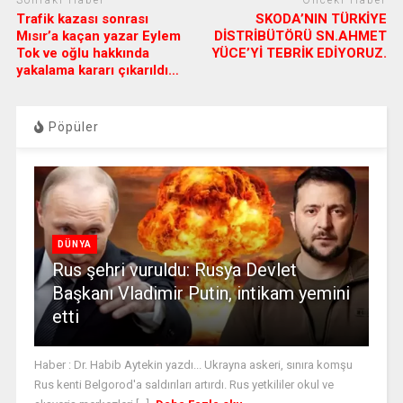
Sonraki Haber
Önceki Haber
Trafik kazası sonrası
SKODA’NIN TÜRKİYE
Mısır’a kaçan yazar Eylem
DİSTRİBÜTÖRÜ SN.AHMET
Tok ve oğlu hakkında
YÜCE’Yİ TEBRİK EDİYORUZ.
yakalama kararı çıkarıldı…
Pöpüler
DÜNYA
Rus şehri vuruldu: Rusya Devlet
Başkanı Vladimir Putin, intikam yemini
etti
Haber : Dr. Habib Aytekin yazdı... Ukrayna askeri, sınıra komşu
Rus kenti Belgorod'a saldırıları artırdı. Rus yetkililer okul ve