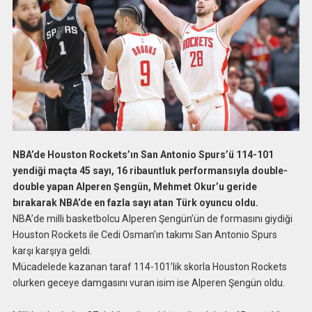
NBA’de Houston Rockets’ın San Antonio Spurs’ü 114-101
yendiği maçta 45 sayı, 16 ribauntluk performansıyla double-
double yapan Alperen Şengün, Mehmet Okur’u geride
bırakarak NBA’de en fazla sayı atan Türk oyuncu oldu.
NBA’de milli basketbolcu Alperen Şengün’ün de formasını giydiği
Houston Rockets ile Cedi Osman’ın takımı San Antonio Spurs
karşı karşıya geldi.
Mücadelede kazanan taraf 114-101’lik skorla Houston Rockets
olurken geceye damgasını vuran isim ise Alperen Şengün oldu.