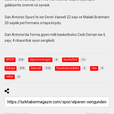
galibiyette önemli rol oynadı.
San Antonio Spurs’te ise Devin Vassell 22 sayı ve Malaki Branham
20 sayılık performans ortaya koydu.
San Antonio’da forma giyen milli basketbolcu Cedi Osman ise 6
sayı, 4 ribauntluk oyun sergiledi.
SPOR
alperensengün
basketbol
214
3
11
Dünya
Güncel
houstonrockets
nba
315
110
2
3
rekor
4