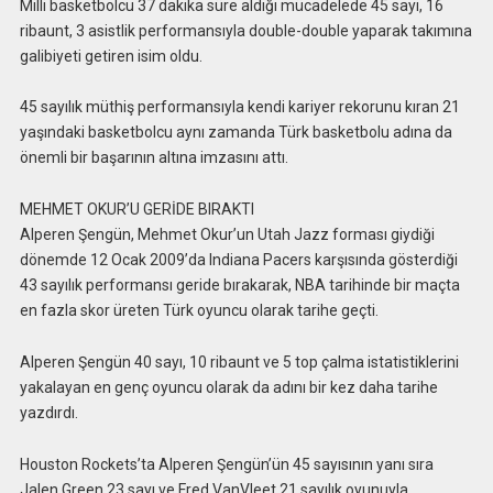
Milli basketbolcu 37 dakika süre aldığı mücadelede 45 sayı, 16
ribaunt, 3 asistlik performansıyla double-double yaparak takımına
galibiyeti getiren isim oldu.
45 sayılık müthiş performansıyla kendi kariyer rekorunu kıran 21
yaşındaki basketbolcu aynı zamanda Türk basketbolu adına da
önemli bir başarının altına imzasını attı.
MEHMET OKUR’U GERİDE BIRAKTI
Alperen Şengün, Mehmet Okur’un Utah Jazz forması giydiği
dönemde 12 Ocak 2009’da Indiana Pacers karşısında gösterdiği
43 sayılık performansı geride bırakarak, NBA tarihinde bir maçta
en fazla skor üreten Türk oyuncu olarak tarihe geçti.
Alperen Şengün 40 sayı, 10 ribaunt ve 5 top çalma istatistiklerini
yakalayan en genç oyuncu olarak da adını bir kez daha tarihe
yazdırdı.
Houston Rockets’ta Alperen Şengün’ün 45 sayısının yanı sıra
Jalen Green 23 sayı ve Fred VanVleet 21 sayılık oyunuyla