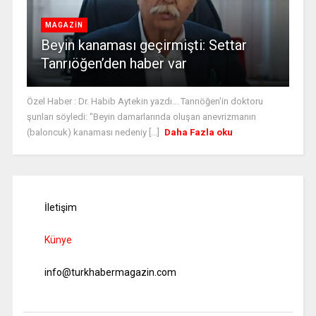
MAGAZİN
Beyin kanaması geçirmişti: Settar
Tanrıöğen’den haber var
Özel Haber : Dr. Habib Aytekin yazdı... Tanrıöğen'in doktoru
şunları söyledi: "Beyin damarlarında oluşan anevrizmanın
(baloncuk) kanaması nedeniy [...]
Daha Fazla oku
İletişim
Künye
info@turkhabermagazin.com