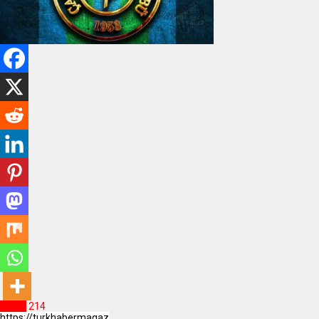
SPOR
214