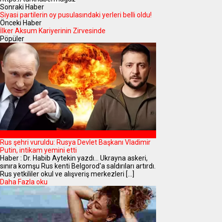
Sonraki Haber
Siyasi partilerin oy pusulasındaki yerleri belli oldu!
Önceki Haber
İlker Aksum Kariyerinin Zirvesinde
Pöpüler
DÜNYA
Rus şehri vuruldu: Rusya Devlet Başkanı Vladimir
Putin, intikam yemini etti
Haber : Dr. Habib Aytekin yazdı... Ukrayna askeri,
sınıra komşu Rus kenti Belgorod'a saldırıları artırdı.
Rus yetkililer okul ve alışveriş merkezleri [...]
Daha Fazla oku