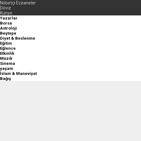
Nöbetçi Eczaneler
Döviz
Künye
Yazarlar
Borsa
Astroloji
Beştepe
Diyet & Beslenme
Eğitim
Eğlence
Etkinlik
Müzik
Sinema
yaşam
İslam & Maneviyat
Bağış