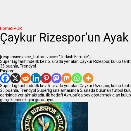
Home
SPOR
Çaykur Rizespor’un Ayak
.
[responsivevoice_button voice="Turkish Female"]
Süper Lig tarihinde ilk kez 5. sırada yer alan Çaykur Rizespor, kulüp ta
35 puanla, Trendyol
Paylaş:
Süper Lig tarihinde ilk kez 5. sırada yer alan Çaykur Rizespor, kulüp ta
35 puanla, Trendyol Süperlig sıralamasında 5. sırada bulunan futbol kulüb
gerisinde yer almaktadır. İlk hedefi Avrupa’da boy göstermek olan kulüp
gerçekleşecek gibi görünüyor.