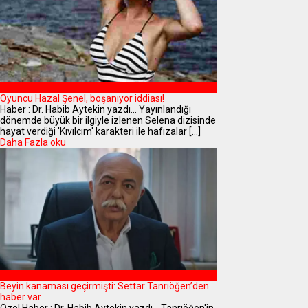
MAGAZİN
Oyuncu Hazal Şenel, boşanıyor iddiası!
Haber : Dr. Habib Aytekin yazdı... Yayınlandığı
dönemde büyük bir ilgiyle izlenen Selena dizisinde
hayat verdiği 'Kıvılcım' karakteri ile hafızalar [...]
Daha Fazla oku
MAGAZİN
Beyin kanaması geçirmişti: Settar Tanrıöğen’den
haber var