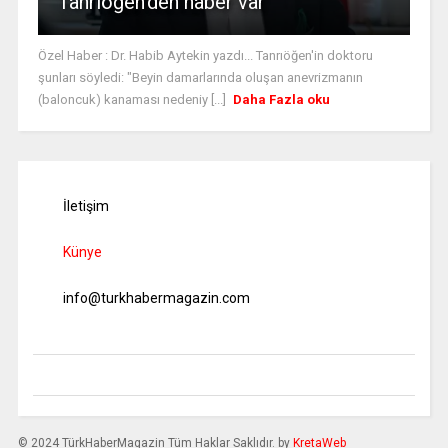
Tanrıöğen’den haber var
Özel Haber : Dr. Habib Aytekin yazdı... Tanrıöğen'in doktoru
şunları söyledi: "Beyin damarlarında oluşan anevrizmanın
(baloncuk) kanaması nedeniy [...]
Daha Fazla oku
İletişim
Künye
info@turkhabermagazin.com
© 2024 TürkHaberMagazin Tüm Haklar Saklıdır. by
KretaWeb