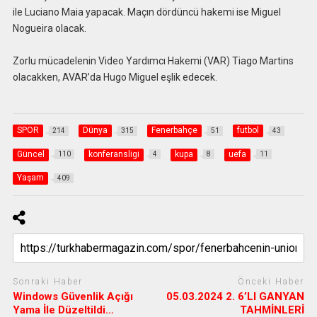
ile Luciano Maia yapacak. Maçın dördüncü hakemi ise Miguel
Nogueira olacak.
Zorlu mücadelenin Video Yardımcı Hakemi (VAR) Tiago Martins
olacakken, AVAR’da Hugo Miguel eşlik edecek.
SPOR
Dünya
Fenerbahçe
futbol
214
315
51
43
Güncel
konferansligi
kupa
uefa
110
4
8
11
Yaşam
409
Sonraki Haber
Önceki Haber
Windows Güvenlik Açığı
05.03.2024 2. 6’LI GANYAN
Yama İle Düzeltildi…
TAHMİNLERİ