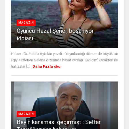
MAGAZİN
Oyuncu Hazal Şenel, boşanıyor
iddiası!
Haber : Dr. Habib Aytekin yazdı... Yayınlandığı dönemde büyük bir
ilgiyle izlenen Selena dizisinde hayat verdiği 'Kıvılcım' karakteri ile
hafızalar [...]
Daha Fazla oku
MAGAZİN
Beyin kanaması geçirmişti: Settar