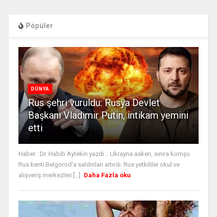
Pöpüler
DÜNYA
Rus şehri vuruldu: Rusya Devlet
Başkanı Vladimir Putin, intikam yemini
etti
Haber : Dr. Habib Aytekin yazdı... Ukrayna askeri, sınıra komşu
Rus kenti Belgorod'a saldırıları artırdı. Rus yetkililer okul ve
alışveriş merkezleri [...]
Daha Fazla oku